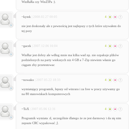
WinRaRa czy WinZIPa :).
~kytek
| 2008.02.27 00:05
4
nie jest doskonały ale z pewnością jest najlepszy z tych które używałem do
tej pory
~gacek
| 2007.12.06 16:04
4
WinRar jest dobry ale wdług mnie ma kilka wad np. nie ozpakuje plików
podzielonych na party wiekszych niz 4 GB a 7-Zip niewiem włanie go
ciągam zby przetestowac
~nowako
| 2007.05.22 18:33
4
wymiatający programik, lepszy od winrara i za free w pracy używamy go
na 80 stanowiskach komputerowych
~ToX
| 2007.05.06 12:31
4
Programik wymiata :d, szczególnie dlatego że ze jest darmowy i da się nim
zepsute CRC wypakować ;].