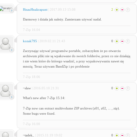
HnauHnakrapunt
| 2017.09.13 15:08
2
Darmowy i działa jak należy. Zamierzam używać nadal.
7-Zip 16.04
kozak795
| 2019.02.11 21:43
0
Zaczynając używać programów portable, zobaczyłem że po otwarciu
archiwum pliki nie są wpakowane do swoich folderów, przez co nie działają
i nie wiem które do którego wsadzić, a przy wypakowywaniu nawet się
mnożą. Teraz używam BandZip i po problemie
7-Zip 18.06
~slaw
| 2016.05.10 21:31
0
What's new after 7-Zip 15.14:
7-Zip now can extract multivolume ZIP archives (z01, z02, ... , zip).
Some bugs were fixed.
7-Zip 16.00
~tadek_
| 2015.11.19 19:02
0