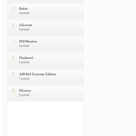
Rufus
5
9 pobrań
uTorrent
6
8 pobrań
HWMonitor
7
8 pobrań
Flashtool
8
8 pobrań
AIDA64 Extreme Edition
9
7 pobrań
H2testw
10
6 pobrań