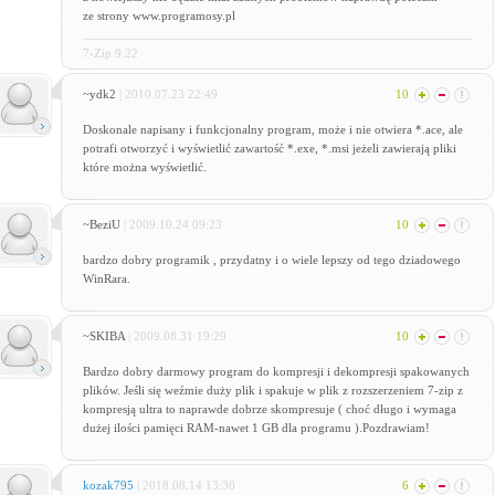
ze strony www.programosy.pl
7-Zip 9.22
~ydk2
| 2010.07.23 22:49
10
Doskonale napisany i funkcjonalny program, może i nie otwiera *.ace, ale
potrafi otworzyć i wyświetlić zawartość *.exe, *.msi jeżeli zawierają pliki
które można wyświetlić.
~BeziU
| 2009.10.24 09:23
10
bardzo dobry programik , przydatny i o wiele lepszy od tego dziadowego
WinRara.
~SKIBA
| 2009.08.31 19:29
10
Bardzo dobry darmowy program do kompresji i dekompresji spakowanych
plików. Jeśli się weźmie duży plik i spakuje w plik z rozszerzeniem 7-zip z
kompresją ultra to naprawde dobrze skompresuje ( choć długo i wymaga
dużej ilości pamięci RAM-nawet 1 GB dla programu ).Pozdrawiam!
kozak795
| 2018.08.14 13:30
6