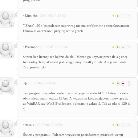
~Mitnicka
| 2010.05.29 14:42
4
"IZArc" 100x lps polecam naprawdę nie ma problemow z rozpakowaniem
filmow z warezz'ów i przy ripach w grach.
~Przemooo
| 2009.07.27 21:30
4
winrar bez licencji też będzie działał. Można go używać przez ile się chcę
bez żadnych opłat nawet jeśli ściągniemy instalkę z neta. Ale ja tam wole
7zip pozdro xD
~ja
| 2009.04.09 09:40
4
Ten program ma jedną wadę: nie obsługuje formatu ACE. Dlatego zawsze
obok niego mam jeszcze IZArc. A wszystkim korzystającym i mówiącym,
że WinRAR czy WinZIP są lepsze, polecam je zakupić. Tak za około 120 zł.
:)
~stasiux
| 2008.06.23 08:54
4
Świetny programik. Polecam wszystkim posiadaczom pirackich wersji