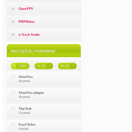
OpenVPN
23
PHPMaker
24
n-Track Studio
25
IrfanView
1
38 pobrań
IrfanView plugins
2
38 pobrań
TinyTask
3
15 pobrań
EasyClicker
4
9 pobrań