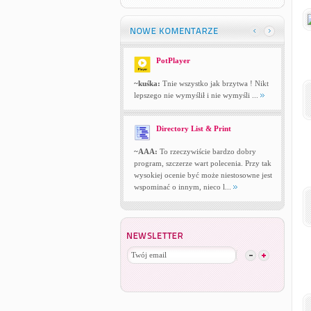
PotPlayer
~kuśka:
Tnie wszystko jak brzytwa ! Nikt
lepszego nie wymyślił i nie wymyśli ...
Directory List & Print
~AAA:
To rzeczywiście bardzo dobry
program, szczerze wart polecenia. Przy tak
wysokiej ocenie być może niestosowne jest
wspominać o innym, nieco l...