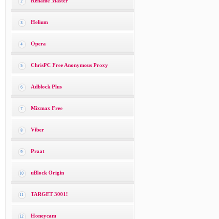
Rename Master
2
Helium
3
Opera
4
ChrisPC Free Anonymous Proxy
5
Adblock Plus
6
Mixmax Free
7
Viber
8
Praat
9
uBlock Origin
10
TARGET 3001!
11
Honeycam
12