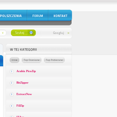
Acubix PicoZip
1
BitZipper
2
ExtractNow
3
FilZip
4