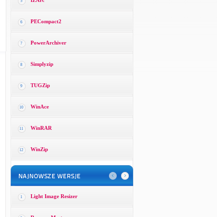
IZArc
5
PECompact2
6
PowerArchiver
7
Simplyzip
8
TUGZip
9
WinAce
10
WinRAR
11
WinZip
12
Light Image Resizer
1