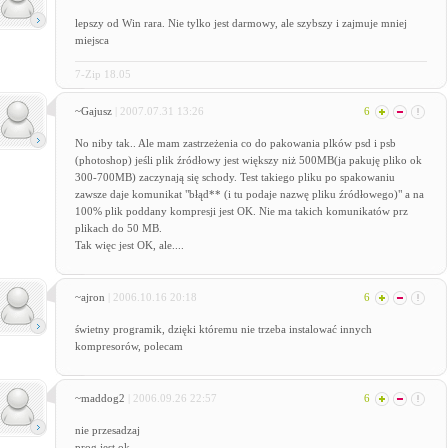
lepszy od Win rara. Nie tylko jest darmowy, ale szybszy i zajmuje mniej
miejsca
7-Zip 18.05
~Gajusz
| 2007.07.31 13:26
6
No niby tak.. Ale mam zastrzeżenia co do pakowania plków psd i psb
(photoshop) jeśli plik źródłowy jest większy niż 500MB(ja pakuję pliko ok
300-700MB) zaczynają się schody. Test takiego pliku po spakowaniu
zawsze daje komunikat "błąd** (i tu podaje nazwę pliku źródłowego)" a na
100% plik poddany kompresji jest OK. Nie ma takich komunikatów prz
plikach do 50 MB.
Tak więc jest OK, ale....
~ajron
| 2006.10.16 20:18
6
świetny programik, dzięki któremu nie trzeba instalować innych
kompresorów, polecam
~maddog2
| 2006.09.26 22:57
6
nie przesadzaj
prog jest ok