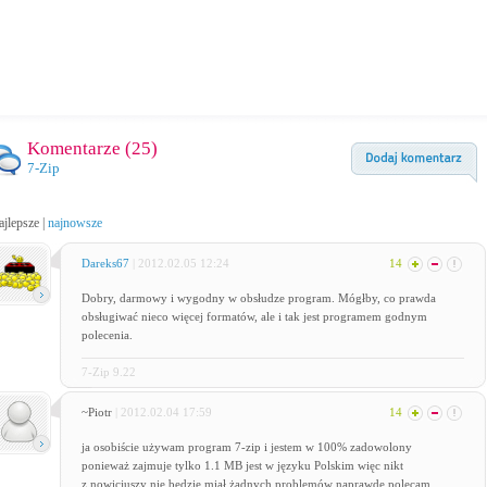
Komentarze (
25
)
7-Zip
ajlepsze
|
najnowsze
Dareks67
| 2012.02.05 12:24
14
Dobry, darmowy i wygodny w obsłudze program. Mógłby, co prawda
obsługiwać nieco więcej formatów, ale i tak jest programem godnym
polecenia.
7-Zip 9.22
~Piotr
| 2012.02.04 17:59
14
ja osobiście używam program 7-zip i jestem w 100% zadowolony
ponieważ zajmuje tylko 1.1 MB jest w języku Polskim więc nikt
z nowicjuszy nie będzie miał żadnych problemów naprawdę polecam