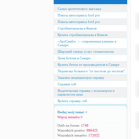
Салон эротического массажа
Плюсы автосервиса ford pro
Плюсы автосервиса ford pro
Стройматериалы в Кинеле
Купить стройматериалы в Кинеле
«АртСмайл» — современная клиника в
Самаре
Широкий спектр услуг стоматологии
Цена бетона в Самаре
Купить бетон от производителя в Самаре
Перевозка больного "от постели до постели".
Заказать медицинскую справку
Справки спб
Водительская справка с психиатром и
наркологом цена
Купить справку спб
Dodaj swój temat
Więcej tematów
Osób na forum:
1748
Wszystkich postów:
986425
Wszystkich tematów:
172032