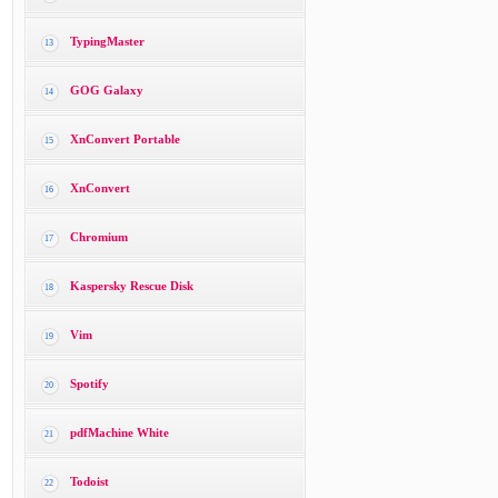
TypingMaster
13
GOG Galaxy
14
XnConvert Portable
15
XnConvert
16
Chromium
17
Kaspersky Rescue Disk
18
Vim
19
Spotify
20
pdfMachine White
21
Todoist
22