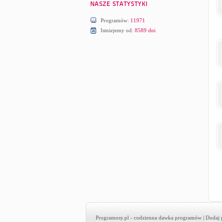
Programów:
11971
Istniejemy od:
8589 dni
Programosy.pl
- codzienna dawka programów |
Dodaj 