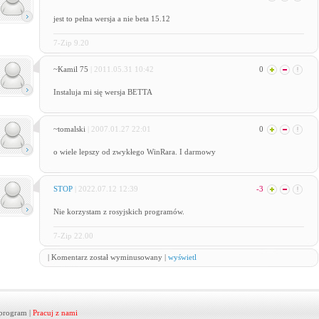
jest to pełna wersja a nie beta 15.12
7-Zip 9.20
~Kamil 75
| 2011.05.31 10:42
0
Instaluja mi się wersja BETTA
~tomalski
| 2007.01.27 22:01
0
o wiele lepszy od zwykłego WinRara. I darmowy
STOP
| 2022.07.12 12:39
-3
Nie korzystam z rosyjskich programów.
7-Zip 22.00
| Komentarz został wyminusowany |
wyświetl
program
|
Pracuj z nami