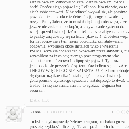
zainstalowałem Windows od zera. Zainstalowałem IzArc'a i
bach! Oprócz niego pojawił się Lollipop. Kto nie wie, co to,
niech sobie sprawdzi. Niby odinstalowywał się, ale pomimo
powiadomienia o sukcesie deinstalacji, program wcale się ni
ruszył! Pomyślałem, że to musiała być moja nieuwaga, a że
jeszcze nie zrobiłem backup'u, a przywracanie systemu do
wersji sprzed instalacji IzArc'a, też nie było aktywne, chocia
te punkty znajdowały się na liście (dziwne!). Zrobiłem więc
format ponownie i tym razem powolutku zainstalowałem
ponownie, wybrałem opcję instalacji tylko i wyłącznie
IzArc'a, wszelkie dodatki zablokowałem przez antywirus, ni
zezwoliłem na instalację niczego poza programem jako
administrator... I znowu Lollipop się pojawił. Tym razem
jednak dało się przywrócić system. Zawiodłem się na IzArc'
i NIGDY WIĘCEJ GO NIE ZAINSTALUJĘ. Skoro próbuje
się dymać użytkownika (instalacja gó..a to raz, instalacja
gó..a pomimo wyraźnego sprzeciwu instalującego to dwa), t
trudno! Ja się nie zamierzam na to zgadzać. Żegnam ten
program!
IZArc 4.1.8
~Anna
| 2013.03.08 01:41
0
To był kiedyś naprawdę świetny program; kochałam go za
prostotę, szybkość i licencję. Teraz - po 3 latach chciałam do