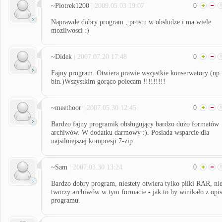
~Piotrek1200
| 2009.05.03 19:07
0
Naprawde dobry program , prostu w obsludze i ma wiele
mozliwosci :)
~Didek
| 2007.07.20 17:48
0
Fajny program. Otwiera prawie wszystkie konserwatory (np.
bin.)Wszystkim gorąco polecam !!!!!!!!!
~meethoor
| 2007.05.30 12:45
0
Bardzo fajny programik obsługujący bardzo dużo formatów
archiwów. W dodatku darmowy :). Posiada wsparcie dla
najsilniejszej kompresji 7-zip
~Sam
| 2007.03.30 13:24
0
Bardzo dobry program, niestety otwiera tylko pliki RAR, ni
tworzy archiwów w tym formacie - jak to by winikało z opi
programu.