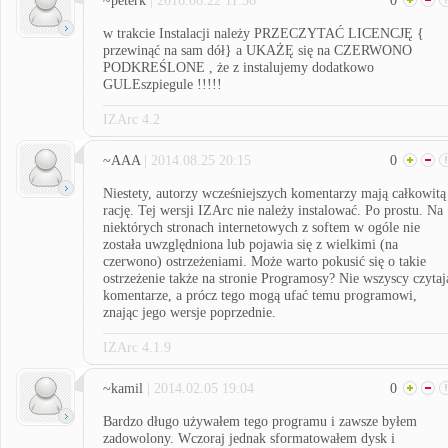
~peterk
| 2016.06.22 11:56
0
w trakcie Instalacji należy PRZECZYTAĆ LICENCJĘ {
przewinąć na sam dół} a UKAŻĘ się na CZERWONO
PODKREŚLONE , że z instalujemy dodatkowo
GULEszpiegule !!!!!
IZArc 4.2
~AAA
| 2014.08.25 20:15
0
Niestety, autorzy wcześniejszych komentarzy mają całkowitą
rację. Tej wersji IZArc nie należy instalować. Po prostu. Na
niektórych stronach internetowych z softem w ogóle nie
została uwzględniona lub pojawia się z wielkimi (na
czerwono) ostrzeżeniami. Może warto pokusić się o takie
ostrzeżenie także na stronie Programosy? Nie wszyscy czytaj
komentarze, a prócz tego mogą ufać temu programowi,
znając jego wersje poprzednie.
IZArc 4.1.9
~kamil
| 2014.02.05 19:04
0
Bardzo długo używałem tego programu i zawsze byłem
zadowolony. Wczoraj jednak sformatowałem dysk i