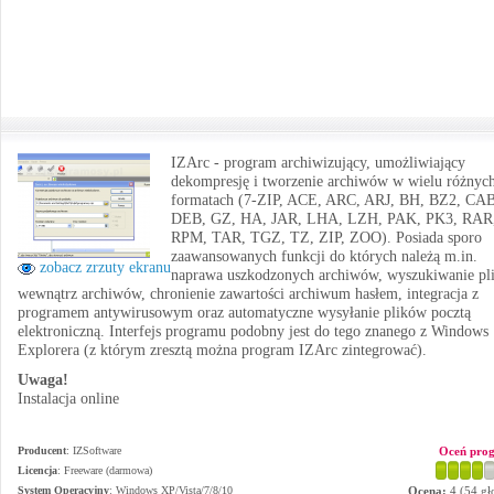
IZArc - program archiwizujący, umożliwiający
dekompresję i tworzenie archiwów w wielu różnyc
formatach (7-ZIP, ACE, ARC, ARJ, BH, BZ2, CAB
DEB, GZ, HA, JAR, LHA, LZH, PAK, PK3, RAR
RPM, TAR, TGZ, TZ, ZIP, ZOO). Posiada sporo
zaawansowanych funkcji do których należą m.in.
zobacz zrzuty ekranu
naprawa uszkodzonych archiwów, wyszukiwanie pl
wewnątrz archiwów, chronienie zawartości archiwum hasłem, integracja z
programem antywirusowym oraz automatyczne wysyłanie plików pocztą
elektroniczną. Interfejs programu podobny jest do tego znanego z Windows
Explorera (z którym zresztą można program IZArc zintegrować).
Uwaga!
Instalacja online
Producent
:
IZSoftware
Oceń pro
Licencja
: Freeware (darmowa)
System Operacyjny
:
Windows XP/Vista/7/8/10
Ocena:
4
(
54
gł