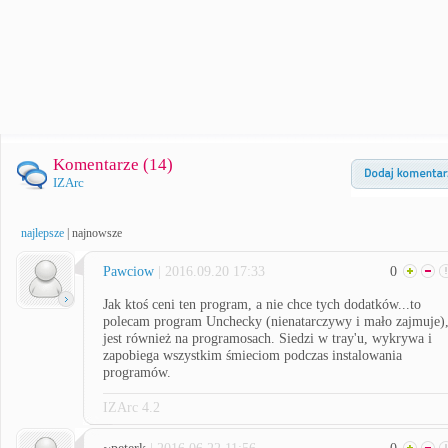
Komentarze (
14
)
IZArc
najlepsze
|
najnowsze
Pawciow
| 2016.09.20 17:33
0
Jak ktoś ceni ten program, a nie chce tych dodatków...to
polecam program Unchecky (nienatarczywy i mało zajmuje)
jest również na programosach. Siedzi w tray'u, wykrywa i
zapobiega wszystkim śmieciom podczas instalowania
programów.
IZArc 4.2