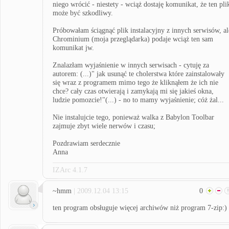
niego wrócić - niestety - wciąż dostaję komunikat, że ten pli
może być szkodliwy.
Próbowałam ściągnąć plik instalacyjny z innych serwisów, al
Chrominium (moja przeglądarka) podaje wciąż ten sam
komunikat jw.
Znalazłam wyjaśnienie w innych serwisach - cytuję za
autorem: (...)" jak usunąć te cholerstwa które zainstalowały
się wraz z programem mimo tego że kliknąłem że ich nie
chce? cały czas otwierają i zamykają mi się jakieś okna,
ludzie pomozcie!"(...) - no to mamy wyjaśnienie; cóż żal...
Nie instalujcie tego, ponieważ walka z Babylon Toolbar
zajmuje zbyt wiele nerwów i czasu;
Pozdrawiam serdecznie
Anna
IZArc 4.1.7
~hmm
| 2009.12.04 13:15
0
ten program obsługuje więcej archiwów niż program 7-zip:)