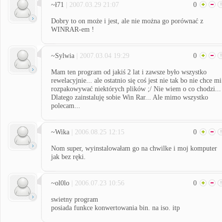
~ł71
| 2007.03.29 21:07
0
Dobry to on może i jest, ale nie można go porównać z
WINRAR-em !
~Sylwia
| 2007.03.04 19:29
0
Mam ten program od jakiś 2 lat i zawsze było wszystko
rewelacyjnie... ale ostatnio się coś jest nie tak bo nie chce mi
rozpakowywać niektórych plików ;/ Nie wiem o co chodzi...
Dlatego zainstaluję sobie Win Rar... Ale mimo wszystko
polecam...
~Wika
| 2006.08.25 12:15
0
Nom super, wyinstalowałam go na chwilke i moj komputer
jak bez ręki.
~ol0lo
| 2006.07.23 10:56
0
swietny program
posiada funkce konwertowania bin. na iso. itp