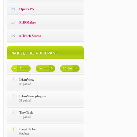
OpenVPN
23
PHPMaker
24
n-Track Studio
25
IrfanView
1
38 pobrań
IrfanView plugins
2
38 pobrań
TinyTask
3
15 pobrań
EasyClicker
4
9 pobrań