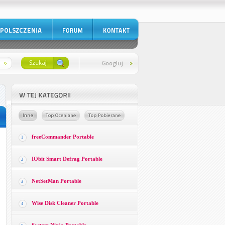
freeCommander Portable
1
IObit Smart Defrag Portable
2
NetSetMan Portable
3
Wise Disk Cleaner Portable
4