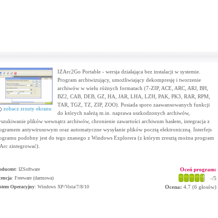
IZArc2Go Portable - wersja działająca bez instalacji w systemie.
Program archiwizujący, umożliwiający dekompresję i tworzenie
archiwów w wielu różnych formatach (7-ZIP, ACE, ARC, ARJ, BH,
BZ2, CAB, DEB, GZ, HA, JAR, LHA, LZH, PAK, PK3, RAR, RPM,
TAR, TGZ, TZ, ZIP, ZOO). Posiada sporo zaawansowanych funkcji
zobacz zrzuty ekranu
do których należą m.in. naprawa uszkodzonych archiwów,
szukiwanie plików wewnątrz archiwów, chronienie zawartości archiwum hasłem, integracja z
ogramem antywirusowym oraz automatyczne wysyłanie plików pocztą elektroniczną. Interfejs
ogramu podobny jest do tego znanego z Windows Explorera (z którym zresztą można program
Arc zintegrować).
oducent
:
IZSoftware
Oceń program:
cencja
: Freeware (darmowa)
-
/5
stem Operacyjny
:
Windows XP/Vista/7/8/10
Ocena:
4.7
(
6
głosów)