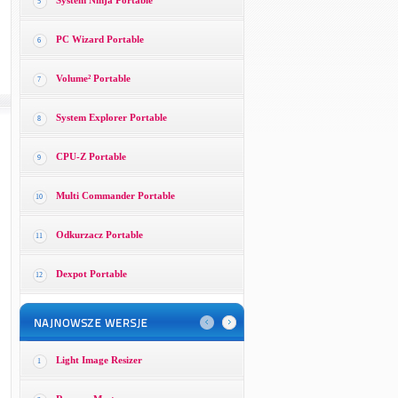
System Ninja Portable
5
PC Wizard Portable
6
Volume² Portable
7
System Explorer Portable
8
CPU-Z Portable
9
Multi Commander Portable
10
Odkurzacz Portable
11
Dexpot Portable
12
Light Image Resizer
1