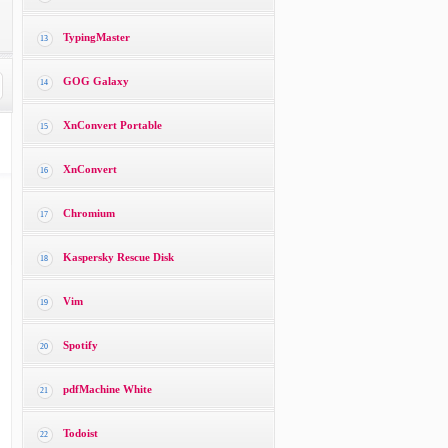
TypingMaster
13
GOG Galaxy
14
XnConvert Portable
15
XnConvert
16
Chromium
17
Kaspersky Rescue Disk
18
Vim
19
Spotify
20
pdfMachine White
21
Todoist
22