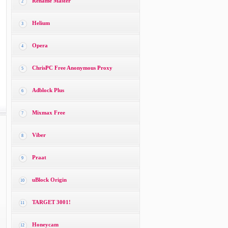
Rename Master
2
Helium
3
Opera
4
ChrisPC Free Anonymous Proxy
5
Adblock Plus
6
Mixmax Free
7
Viber
8
Praat
9
uBlock Origin
10
TARGET 3001!
11
Honeycam
12