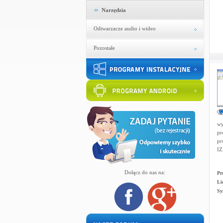
Narzędzia
Odtwarzacze audio i wideo
Pozostałe
wy
pr
pr
IZ
Dołącz do nas na:
Pr
Li
Sy