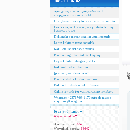
Аренда звукового и диджейского dj
оборудования pioneer в Мос
Free ghana treasury bill calculator for investors
Leads scraper: the complete guide to finding
business prospe
Kokienak: panduan singkat untuk pemula
Login kokitoto tanpa masalah
Koki toto: solusi akses mudah
Panduan login kokitoto terlengkap
Login kokitoto dengan praktis
Kokienak terbaru hari ini
[problem]wymiana baterii
Panduan daftar kokitoto terbaru
Kokienak terbaik untuk informasi
Online rewards for verified casino members
Whatsapp +237676641179 miracle mystic
magic ring# magic oil
Dodaj swój temat
Więcej tematów
Osób na forum:
2062
Wszystkich postów:
986424