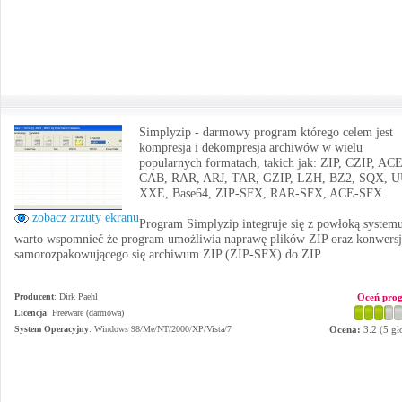
Simplyzip - darmowy program którego celem jest
kompresja i dekompresja archiwów w wielu
popularnych formatach, takich jak: ZIP, CZIP, ACE
CAB, RAR, ARJ, TAR, GZIP, LZH, BZ2, SQX, 
XXE, Base64, ZIP-SFX, RAR-SFX, ACE-SFX.
zobacz zrzuty ekranu
Program Simplyzip integruje się z powłoką system
warto wspomnieć że program umożliwia naprawę plików ZIP oraz konwersj
samorozpakowującego się archiwum ZIP (ZIP-SFX) do ZIP.
Producent
:
Dirk Paehl
Oceń pro
Licencja
: Freeware (darmowa)
System Operacyjny
:
Windows 98/Me/NT/2000/XP/Vista/7
Ocena:
3.2
(
5
gł