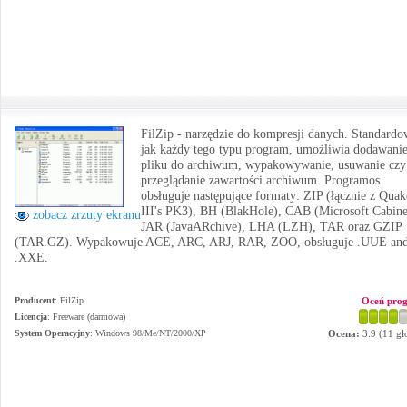
FilZip - narzędzie do kompresji danych. Standardo
jak każdy tego typu program, umożliwia dodawani
pliku do archiwum, wypakowywanie, usuwanie czy
przeglądanie zawartości archiwum. Programos
obsługuje następujące formaty: ZIP (łącznie z Quak
III's PK3), BH (BlakHole), CAB (Microsoft Cabine
zobacz zrzuty ekranu
JAR (JavaARchive), LHA (LZH), TAR oraz GZIP
(TAR.GZ). Wypakowuje ACE, ARC, ARJ, RAR, ZOO, obsługuje .UUE an
.XXE.
Producent
:
FilZip
Oceń pro
Licencja
: Freeware (darmowa)
System Operacyjny
:
Windows 98/Me/NT/2000/XP
Ocena:
3.9
(
11
gł