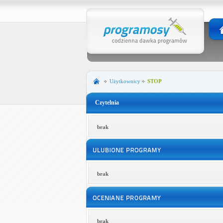
Użytkownicy
STOP
Czytelnia
brak
brak
brak