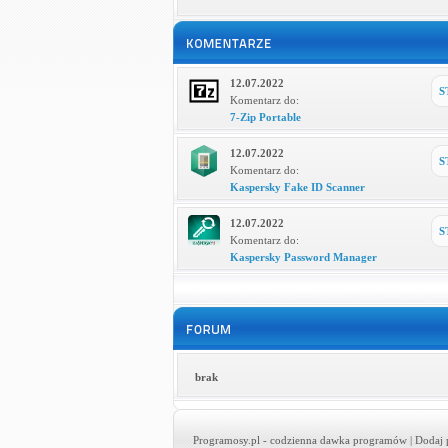
12.07.2022
S
Komentarz do:
7-Zip Portable
12.07.2022
S
Komentarz do:
Kaspersky Fake ID Scanner
12.07.2022
S
Komentarz do:
Kaspersky Password Manager
brak
Programosy.pl
- codzienna dawka programów |
Dodaj 