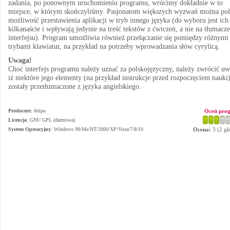
zadania, po ponownym uruchomieniu programu, wrócimy dokładnie w to
miejsce, w którym skończyliśmy. Pasjonatom większych wyzwań można pol
możliwość przestawienia aplikacji w tryb innego języka (do wyboru jest ich
kilkanaście i wpływają jedynie na treść tekstów z ćwiczeń, a nie na tłumacze
interfejsu). Program umożliwia również przełączanie się pomiędzy różnymi
trybami klawiatur, na przykład na potrzeby wprowadzania słów cyrylicą.
Uwaga!
Choć interfejs programu należy uznać za polskojęzyczny, należy zwrócić uw
iż niektóre jego elementy (na przykład instrukcje przed rozpoczęciem nauki)
zostały przetłumaczone z języka angielskiego.
Producent
:
felipo
Oceń pro
Licencja
: GNU GPL (darmowa)
System Operacyjny
:
Windows 98/Me/NT/2000/XP/Vista/7/8/10
Ocena:
3
(
2
gł