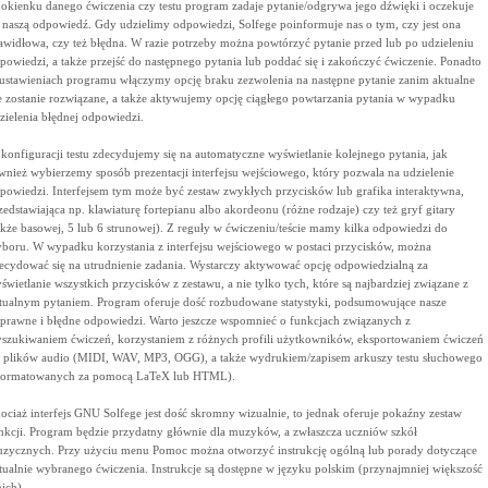
okienku danego ćwiczenia czy testu program zadaje pytanie/odgrywa jego dźwięki i oczekuje
 naszą odpowiedź. Gdy udzielimy odpowiedzi, Solfege poinformuje nas o tym, czy jest ona
awidłowa, czy też błędna. W razie potrzeby można powtórzyć pytanie przed lub po udzieleniu
powiedzi, a także przejść do następnego pytania lub poddać się i zakończyć ćwiczenie. Ponadto
ustawieniach programu włączymy opcję braku zezwolenia na następne pytanie zanim aktualne
e zostanie rozwiązane, a także aktywujemy opcję ciągłego powtarzania pytania w wypadku
zielenia błędnej odpowiedzi.
konfiguracji testu zdecydujemy się na automatyczne wyświetlanie kolejnego pytania, jak
wnież wybierzemy sposób prezentacji interfejsu wejściowego, który pozwala na udzielenie
powiedzi. Interfejsem tym może być zestaw zwykłych przycisków lub grafika interaktywna,
zedstawiająca np. klawiaturę fortepianu albo akordeonu (różne rodzaje) czy też gryf gitary
akże basowej, 5 lub 6 strunowej). Z reguły w ćwiczeniu/teście mamy kilka odpowiedzi do
boru. W wypadku korzystania z interfejsu wejściowego w postaci przycisków, można
ecydować się na utrudnienie zadania. Wystarczy aktywować opcję odpowiedzialną za
świetlanie wszystkich przycisków z zestawu, a nie tylko tych, które są najbardziej związane z
tualnym pytaniem. Program oferuje dość rozbudowane statystyki, podsumowujące nasze
prawne i błędne odpowiedzi. Warto jeszcze wspomnieć o funkcjach związanych z
szukiwaniem ćwiczeń, korzystaniem z różnych profili użytkowników, eksportowaniem ćwiczeń
 plików audio (MIDI, WAV, MP3, OGG), a także wydrukiem/zapisem arkuszy testu słuchowego
formatowanych za pomocą LaTeX lub HTML).
ociaż interfejs GNU Solfege jest dość skromny wizualnie, to jednak oferuje pokaźny zestaw
nkcji. Program będzie przydatny głównie dla muzyków, a zwłaszcza uczniów szkół
zycznych. Przy użyciu menu Pomoc można otworzyć instrukcję ogólną lub porady dotyczące
tualnie wybranego ćwiczenia. Instrukcje są dostępne w języku polskim (przynajmniej większość
nich).