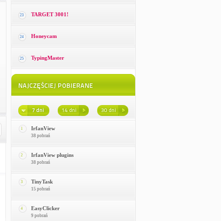
TARGET 3001!
23
Honeycam
24
TypingMaster
25
IrfanView
1
38 pobrań
IrfanView plugins
2
38 pobrań
TinyTask
3
15 pobrań
EasyClicker
4
9 pobrań