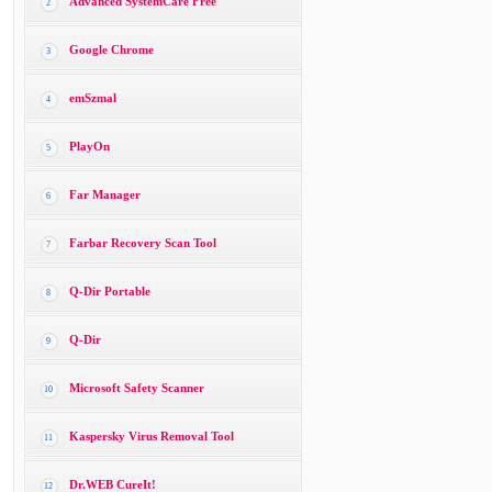
Advanced SystemCare Free
2
Google Chrome
3
emSzmal
4
PlayOn
5
Far Manager
6
Farbar Recovery Scan Tool
7
Q-Dir Portable
8
Q-Dir
9
Microsoft Safety Scanner
10
Kaspersky Virus Removal Tool
11
Dr.WEB CureIt!
12