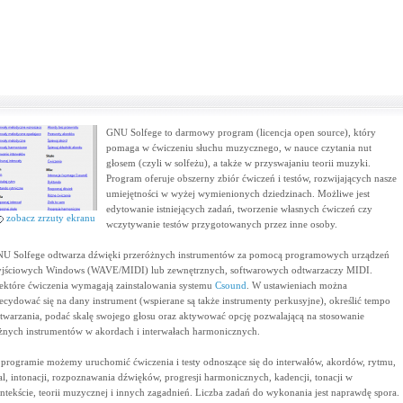
GNU Solfege to darmowy program (licencja open source), który
pomaga w ćwiczeniu słuchu muzycznego, w nauce czytania nut
głosem (czyli w solfeżu), a także w przyswajaniu teorii muzyki.
Program oferuje obszerny zbiór ćwiczeń i testów, rozwijających nasze
umiejętności w wyżej wymienionych dziedzinach. Możliwe jest
edytowanie istniejących zadań, tworzenie własnych ćwiczeń czy
zobacz zrzuty ekranu
wczytywanie testów przygotowanych przez inne osoby.
U Solfege odtwarza dźwięki przeróżnych instrumentów za pomocą programowych urządzeń
jściowych Windows (WAVE/MIDI) lub zewnętrznych, softwarowych odtwarzaczy MIDI.
ektóre ćwiczenia wymagają zainstalowania systemu
Csound
. W ustawieniach można
ecydować się na dany instrument (wspierane są także instrumenty perkusyjne), określić tempo
twarzania, podać skalę swojego głosu oraz aktywować opcję pozwalającą na stosowanie
żnych instrumentów w akordach i interwałach harmonicznych.
programie możemy uruchomić ćwiczenia i testy odnoszące się do interwałów, akordów, rytmu,
al, intonacji, rozpoznawania dźwięków, progresji harmonicznych, kadencji, tonacji w
ntekście, teorii muzycznej i innych zagadnień. Liczba zadań do wykonania jest naprawdę spora.