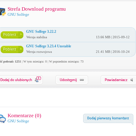
Strefa Download programu
GNU Solfege
GNU Solfege 3.22.2
Wersja stabilna
13.66 MB | 2015-09-12
GNU Solfege 3.23.4 Unstable
Wersja rozwojowa
21.41 MB | 2016-10-24
ość pobrań: 1251
| W tym miesiącu: 0 | W poprzednim miesiącu: 73
0
Komentarze (
0
)
GNU Solfege