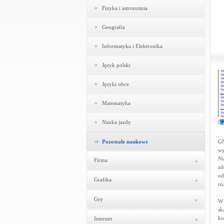
Fizyka i astronomia
Geografia
Informatyka i Elektronika
Język polski
Języki obce
Matematyka
Nauka jazdy
Pozostałe naukowe
GN
wy
Ni
Firma
zd
od
Grafika
ró
Gry
W 
sk
ko
Internet