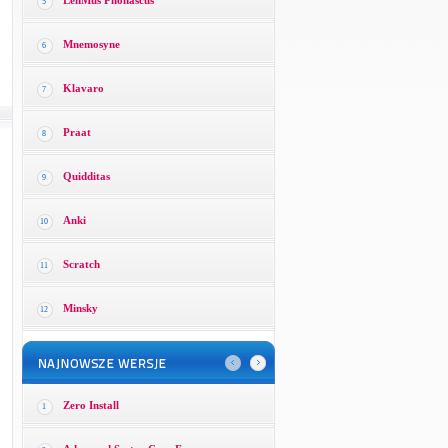
LenMus Phonascus
5
Mnemosyne
6
Klavaro
7
Praat
8
Quidditas
9
Anki
10
Scratch
11
Minsky
12
Zero Install
1