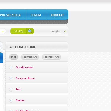
GazeRecorder
1
Everyone Piano
2
Jniz
3
Nootka
4