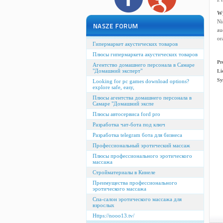
W
Ni
au
or
Гипермаркет акустических товаров
Плюсы гипермаркета акустических товаров
Pr
Агентство домашнего персонала в Самаре
"Домашний эксперт"
Li
Sy
Looking for pc games download options?
explore safe, easy,
Плюсы агентства домашнего персонала в
Самаре "Домашний экспе
Плюсы автосервиса ford pro
Разработка чат-бота под ключ
Разработка telegram бота для бизнеса
Профессиональный эротический массаж
Плюсы профессионального эротического
массажа
Стройматериалы в Кинеле
Преимущества профессионального
эротического массажа
Спа-салон эротического массажа для
взрослых
Https://nooo13.tv/