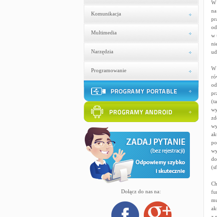
W 
na
Komunikacja
pr
od
Multimedia
w 
ni
Narzędzia
ud
W 
Programowanie
ró
od
pr
(t
wy
zd
wy
ak
po
wy
do
(s
Ch
Dołącz do nas na:
fu
mu
ak
z 