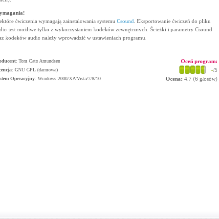
ymagania!
ektóre ćwiczenia wymagają zainstalowania systemu
Csound
. Eksportowanie ćwiczeń do pliku
dio jest możliwe tylko z wykorzystaniem kodeków zewnętrznych. Ścieżki i parametry Csound
az kodeków audio należy wprowadzić w ustawieniach programu.
oducent
:
Tom Cato Amundsen
Oceń program:
cencja
: GNU GPL (darmowa)
-
/5
stem Operacyjny
:
Windows 2000/XP/Vista/7/8/10
Ocena:
4.7
(
6
głosów)