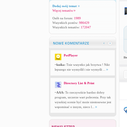
Dodaj swój temat
Więcej tematów
Osób na forum:
1989
Wszystkich postów:
986429
Wszystkich tematów:
172047
PotPlayer
Il
~kuśka:
Tnie wszystko jak brzytwa ! Nikt
lepszego nie wymyślił i nie wymyśli ...
Directory List & Print
~AAA:
To rzeczywiście bardzo dobry
program, szczerze wart polecenia. Przy tak
wysokiej ocenie być może niestosowne jest
wspominać o innym, nieco l...