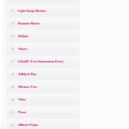
Light Image Resizer
13
Rename Master
14
Helium
15
Opera
16
ChrisPC Free Anonymous Proxy
17
Adblock Plus
18
Mixmax Free
19
Viber
20
Praat
21
uBlock Origin
22