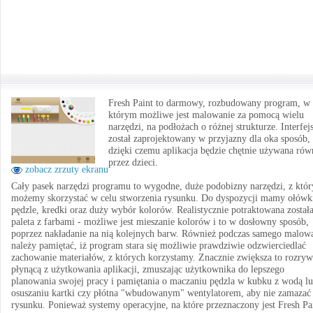
Fresh Paint to darmowy, rozbudowany program, w
którym możliwe jest malowanie za pomocą wielu
narzędzi, na podłożach o różnej strukturze. Interfej
został zaprojektowany w przyjazny dla oka sposób,
dzięki czemu aplikacja będzie chętnie używana rów
przez dzieci.
zobacz zrzuty ekranu
Cały pasek narzędzi programu to wygodne, duże podobizny narzędzi, z któr
możemy skorzystać w celu stworzenia rysunku. Do dyspozycji mamy ołówk
pędzle, kredki oraz duży wybór kolorów. Realistycznie potraktowana został
paleta z farbami - możliwe jest mieszanie kolorów i to w dosłowny sposób,
poprzez nakładanie na nią kolejnych barw. Również podczas samego malow
należy pamiętać, iż program stara się możliwie prawdziwie odzwierciedlać
zachowanie materiałów, z których korzystamy. Znacznie zwiększa to rozry
płynącą z użytkowania aplikacji, zmuszając użytkownika do lepszego
planowania swojej pracy i pamiętania o maczaniu pędzla w kubku z wodą l
osuszaniu kartki czy płótna "wbudowanym" wentylatorem, aby nie zamazać
rysunku. Ponieważ systemy operacyjne, na które przeznaczony jest Fresh Pa