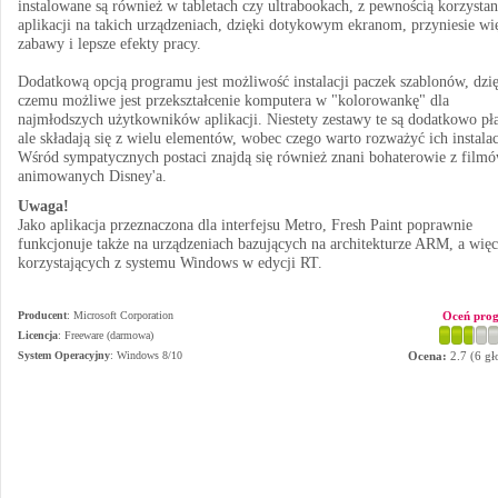
instalowane są również w tabletach czy ultrabookach, z pewnością korzystan
aplikacji na takich urządzeniach, dzięki dotykowym ekranom, przyniesie wi
zabawy i lepsze efekty pracy.
Dodatkową opcją programu jest możliwość instalacji paczek szablonów, dzi
czemu możliwe jest przekształcenie komputera w "kolorowankę" dla
najmłodszych użytkowników aplikacji. Niestety zestawy te są dodatkowo pła
ale składają się z wielu elementów, wobec czego warto rozważyć ich instalac
Wśród sympatycznych postaci znajdą się również znani bohaterowie z film
animowanych Disney'a.
Uwaga!
Jako aplikacja przeznaczona dla interfejsu Metro, Fresh Paint poprawnie
funkcjonuje także na urządzeniach bazujących na architekturze ARM, a więc
korzystających z systemu Windows w edycji RT.
Producent
:
Microsoft Corporation
Oceń pro
Licencja
: Freeware (darmowa)
System Operacyjny
:
Windows 8/10
Ocena:
2.7
(
6
gł