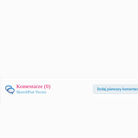
Komentarze (
0
)
SketchPort Vector