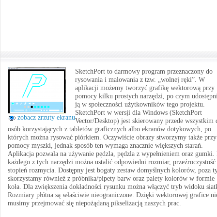
SketchPort to darmowy program przeznaczony do
rysowania i malowania z tzw. „wolnej ręki”. W
aplikacji możemy tworzyć grafikę wektorową przy
pomocy kilku prostych narzędzi, po czym udostępn
ją w społeczności użytkowników tego projektu.
SketchPort w wersji dla Windows (SketchPort
zobacz zrzuty ekranu
Vector/Desktop) jest skierowany przede wszystkim 
osób korzystających z tabletów graficznych albo ekranów dotykowych, po
których można rysować piórkiem. Oczywiście obrazy stworzymy także przy
pomocy myszki, jednak sposób ten wymaga znacznie większych starań.
Aplikacja pozwala na używanie pędzla, pędzla z wypełnieniem oraz gumki.
każdego z tych narzędzi można ustalić odpowiedni rozmiar, przeźroczystość 
stopień rozmycia. Dostępny jest bogaty zestaw domyślnych kolorów, poza 
skorzystamy również z próbnika/pipety barw oraz palety kolorów w formie
koła. Dla zwiększenia dokładności rysunku można włączyć tryb widoku siat
Rozmiary płótna są właściwie nieograniczone. Dzięki wektorowej grafice ni
musimy przejmować się niepożądaną pikselizacją naszych prac.