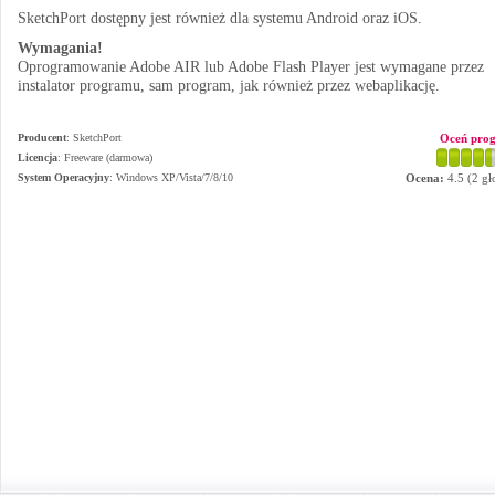
SketchPort dostępny jest również dla systemu Android oraz iOS.
Wymagania!
Oprogramowanie Adobe AIR lub Adobe Flash Player jest wymagane przez
instalator programu, sam program, jak również przez webaplikację.
Producent
:
SketchPort
Oceń pro
Licencja
: Freeware (darmowa)
System Operacyjny
:
Windows XP/Vista/7/8/10
Ocena:
4.5
(
2
gł