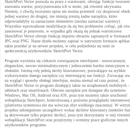
SketchPort Vector pozwala na prace z warstwami, oferując funkcje tworzeni
usuwania warstw, pozycjonowania ich w stosie, jak również ukrywania.
Niestety, z chwilą tworzenia opisu nie można przenieść czy skopiować obiek
jednej warstwy do drugiej, nie istnieją zresztą żadne narzędzia, które
odpowiadałyby za zaznaczanie elementów (można zaznaczać warstwy).
Wszystkie wprowadzone modyfikacje da się bez problemów cofnąć, jak rów
zastosować je ponownie, w wypadku gdy okażą się jednak wartościowe.
SketchPort Vector oferuje funkcję importu obrazów zapisanych w formatac
JPG oraz PNG. Nasze dzieła możemy zapisać w natywnym formacie aplikacj
także przesłać je na serwer projektu, w celu podzielenia się nimi ze
społecznością użytkowników SketchPort Vector.
Program wyróżnia się ciekawie rozwiązanym interfejsem - nowoczesnym,
eleganckim, mocno minimalistycznym i jednocześnie bardzo intuicyjnym w
obsłudze. Istotną rolę pełnią skróty klawiaturowe, pozwalające na szybkie
wykorzystanie danego narzędzia czy interesującej nas funkcji. Zwracając u
na wygląd i sposoby obsługi interfejsu, można niemal od razu poznać, że
SketchPort Vector to program działający także na urządzeniach mobilnych –
tabletach oraz smartfonach. Obecnie narzędzie jest dostępne dla systemów
Windows, Mac OS, Android oraz iOS, poza tym możemy także uruchomić
webaplikację Sketchport, kontrolowaną z poziomu przeglądarki internetowe
(platforma systemowa nie ma wówczas zbyt wielkiego znaczenia). W witryn
projektu udostępniono szczegółowy wykaz skrótów klawiatury (niektóre fun
są aktywowane tylko poprzez skróty), poza tym skorzystamy w niej również
webaplikacji SketchPort oraz przejrzymy i ocenimy prace graficzne innych
użytkowników programu.