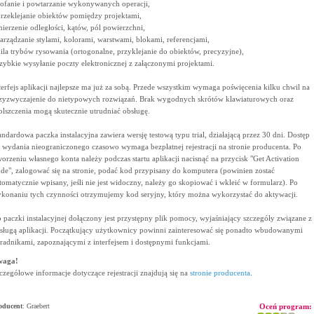
cofanie i powtarzanie wykonywanych operacji,
przeklejanie obiektów pomiędzy projektami,
mierzenie odległości, kątów, pól powierzchni,
zarządzanie stylami, kolorami, warstwami, blokami, referencjami,
kila trybów rysowania (ortogonalne, przyklejanie do obiektów, precyzyjne),
szybkie wysyłanie poczty elektronicznej z załączonymi projektami.
terfejs aplikacji najlepsze ma już za sobą. Przede wszystkim wymaga poświęcenia kilku chwil na
zyzwyczajenie do nietypowych rozwiązań. Brak wygodnych skrótów klawiaturowych oraz
olszczenia mogą skutecznie utrudniać obsługę.
andardowa paczka instalacyjna zawiera wersję testową typu trial, działającą przez 30 dni. Dostęp
 wydania nieograniczonego czasowo wymaga bezpłatnej rejestracji na stronie producenta. Po
worzeniu własnego konta należy podczas startu aplikacji nacisnąć na przycisk "Get Activation
de", zalogować się na stronie, podać kod przypisany do komputera (powinien zostać
tomatycznie wpisany, jeśli nie jest widoczny, należy go skopiować i wkleić w formularz). Po
konaniu tych czynności otrzymujemy kod seryjny, który można wykorzystać do aktywacji.
 paczki instalacyjnej dołączony jest przystępny plik pomocy, wyjaśniający szczegóły związane z
sługą aplikacji. Początkujący użytkownicy powinni zainteresować się ponadto wbudowanymi
radnikami, zapoznającymi z interfejsem i dostępnymi funkcjami.
waga!
czegółowe informacje dotyczące rejestracji znajdują się na
stronie producenta
.
oducent
:
Graebert
Oceń program: