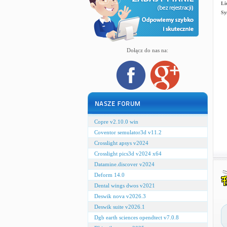
Li
Sy
Dołącz do nas na:
Copre v2.10.0 win
Coventor semulator3d v11.2
Crosslight apsys v2024
Crosslight pics3d v2024 x64
Datamine.discover v2024
Deform 14.0
Dental wings dwos v2021
Deswik nova v2026.3
Deswik suite v2026.1
Dgb earth sciences opendtect v7.0.8