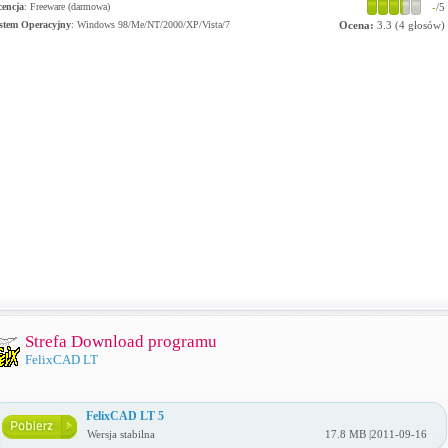
cencja
: Freeware (darmowa)
-
/5
stem Operacyjny
:
Windows 98/Me/NT/2000/XP/Vista/7
Ocena:
3.3
(
4
głosów)
Strefa Download programu
FelixCAD LT
FelixCAD LT 5
Wersja stabilna
17.8 MB |2011-09-16