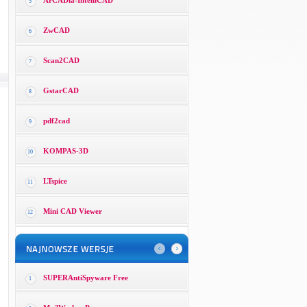
ArCADia-IntelliCAD
5
ZwCAD
6
Scan2CAD
7
GstarCAD
8
pdf2cad
9
KOMPAS-3D
10
LTspice
11
Mini CAD Viewer
12
SUPERAntiSpyware Free
1