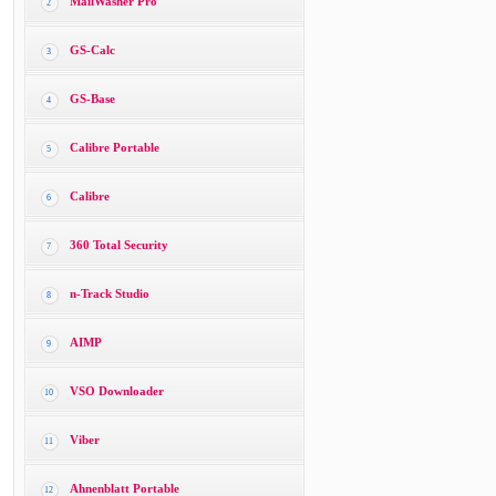
MailWasher Pro
2
GS-Calc
3
GS-Base
4
Calibre Portable
5
Calibre
6
360 Total Security
7
n-Track Studio
8
AIMP
9
VSO Downloader
10
Viber
11
Ahnenblatt Portable
12