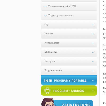
- 
- 
Tworzenie obrazów HDR
- 
- 
Zdjęcia panoramiczne
- 
- 
Gry
In
Internet
pr
sp
Komunikacja
St
do
Multimedia
st
Co
Narzędzia
au
wy
Programowanie
Do
ob
po
U
Sz
Pr