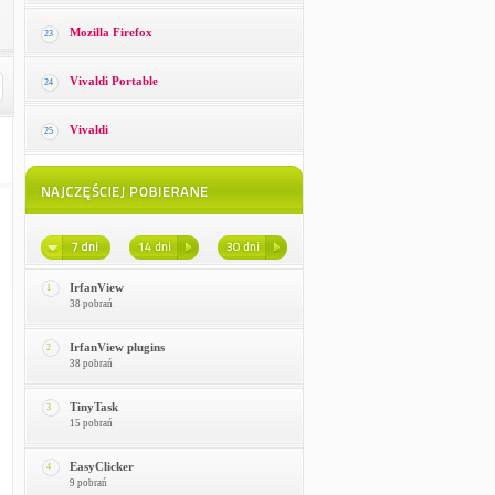
Mozilla Firefox
23
Vivaldi Portable
24
Vivaldi
25
IrfanView
1
38 pobrań
IrfanView plugins
2
38 pobrań
TinyTask
3
15 pobrań
EasyClicker
4
9 pobrań