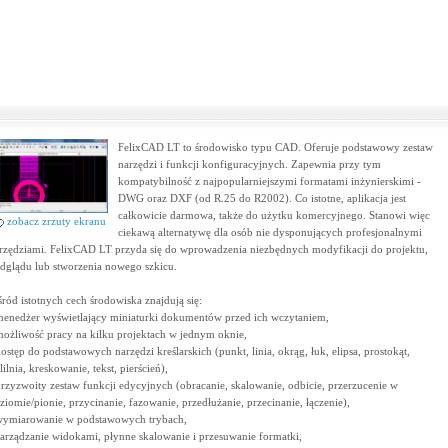
FelixCAD LT to środowisko typu CAD. Oferuje podstawowy zestaw
narzędzi i funkcji konfiguracyjnych. Zapewnia przy tym
kompatybilność z najpopularniejszymi formatami inżynierskimi -
DWG oraz DXF (od R.25 do R2002). Co istotne, aplikacja jest
całkowicie darmowa, także do użytku komercyjnego. Stanowi więc
zobacz zrzuty ekranu
ciekawą alternatywę dla osób nie dysponujących profesjonalnymi
rzędziami. FelixCAD LT przyda się do wprowadzenia niezbędnych modyfikacji do projektu,
dglądu lub stworzenia nowego szkicu.
ród istotnych cech środowiska znajdują się:
menedżer wyświetlający miniaturki dokumentów przed ich wczytaniem,
możliwość pracy na kilku projektach w jednym oknie,
dostęp do podstawowych narzędzi kreślarskich (punkt, linia, okrąg, łuk, elipsa, prostokąt,
lilnia, kreskowanie, tekst, pierścień),
przyzwoity zestaw funkcji edycyjnych (obracanie, skalowanie, odbicie, przerzucenie w
ziomie/pionie, przycinanie, fazowanie, przedłużanie, przecinanie, łączenie),
wymiarowanie w podstawowych trybach,
zarządzanie widokami, płynne skalowanie i przesuwanie formatki,