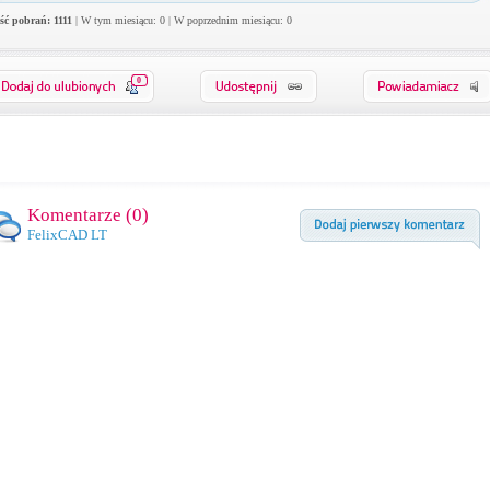
ość pobrań: 1111
| W tym miesiącu: 0 | W poprzednim miesiącu: 0
0
Komentarze (
0
)
FelixCAD LT