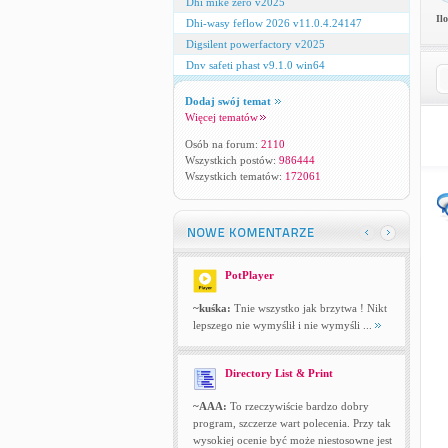
Dhi mike zero v2025
Il
Dhi-wasy feflow 2026 v11.0.4.24147
Digsilent powerfactory v2025
Dnv safeti phast v9.1.0 win64
Dodaj swój temat
Więcej tematów
Osób na forum:
2110
Wszystkich postów:
986444
Wszystkich tematów:
172061
PotPlayer
~kuśka:
Tnie wszystko jak brzytwa ! Nikt
lepszego nie wymyślił i nie wymyśli ...
Directory List & Print
~AAA:
To rzeczywiście bardzo dobry
program, szczerze wart polecenia. Przy tak
wysokiej ocenie być może niestosowne jest