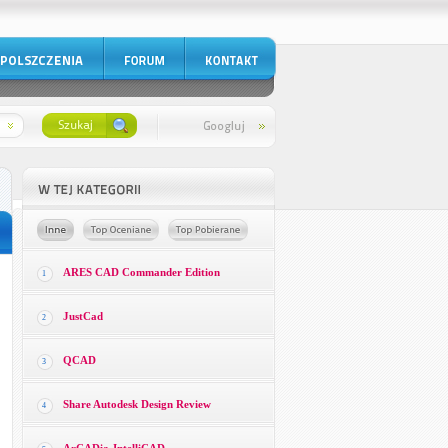
ARES CAD Commander Edition
1
JustCad
2
QCAD
3
Share Autodesk Design Review
4