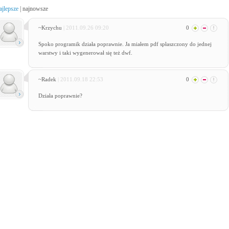
ajlepsze
|
najnowsze
~Krzychu
| 2011.09.26 09:20
0
Spoko programik działa poprawnie. Ja miałem pdf spłaszczony do jednej
warstwy i taki wygenerował się też dwf.
~Radek
| 2011.09.18 22:53
0
Działa poprawnie?