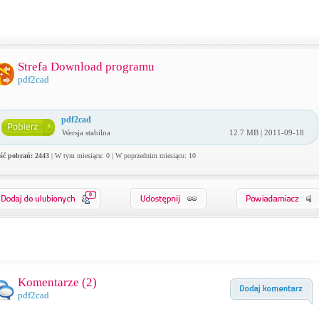
Strefa Download programu
pdf2cad
pdf2cad
Wersja stabilna
12.7 MB | 2011-09-18
ość pobrań: 2443
| W tym miesiącu: 0 | W poprzednim miesiącu: 10
0
Komentarze (
2
)
pdf2cad