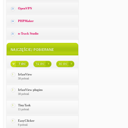
OpenVPN
23
PHPMaker
24
n-Track Studio
25
IrfanView
1
38 pobrań
IrfanView plugins
2
38 pobrań
TinyTask
3
15 pobrań
EasyClicker
4
9 pobrań