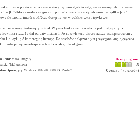
 zakończeniu przetwarzania dane zostaną zapisane dysk twardy, we wcześniej zdefiniowanej
kalizacji. Odbiorca może następnie rozpocząć nową konwersję lub zamknąć aplikację. Co
ezwykle istotne, interfejs pdf2cad dostępny jest w polskiej wersji językowej.
rzędzie w wersji testowej typu trial. W pełni funkcjonalne wydanie jest do dyspozycji
ytkownika przez 15 dni od daty instalacji. Po upływie tego okresu należy usunąć program z
sku lub wykupić komercyjną licencję. Do zasobów dołączona jest przystępna, anglojęzyczna
kumentacja, wprowadzająca w tajniki obsługi i konfiguracji.
oducent
:
Visual Integrity
Oceń program:
cencja
: Trial (testowa)
-
/5
stem Operacyjny
:
Windows 98/Me/NT/2000/XP/Vista/7
Ocena:
3.4
(
5
głosów)