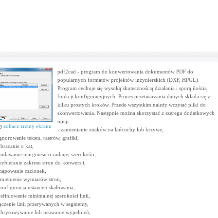
pdf2cad - program do konwertowania dokumentów PDF do
popularnych formatów projektów inżynierskich (DXF, HPGL).
Program cechuje się wysoką skutecznością działania i sporą ilością
funkcji konfiguracyjnych. Proces przetwarzania danych składa się z
kilku prostych kroków. Przede wszystkim należy wczytać pliki do
skonwertowania. Następnie można skorzystać z szeregu dodatkowych
opcji:
zobacz zrzuty ekranu
- zamienianie znaków na łańcuchy lub krzywe,
ignorowanie tekstu, rastrów, grafiki,
obracanie o kąt,
dodawanie marginesu o zadanej szerokości,
wybieranie zakresu stron do konwersji,
mapowanie czcionek,
zmienienie wymiarów stron,
konfiguracja ustawień skalowania,
definiowanie minimalnej szerokości linii,
łączenie linii przerywanych w segmenty,
obrysowywanie lub usuwanie wypełnień,