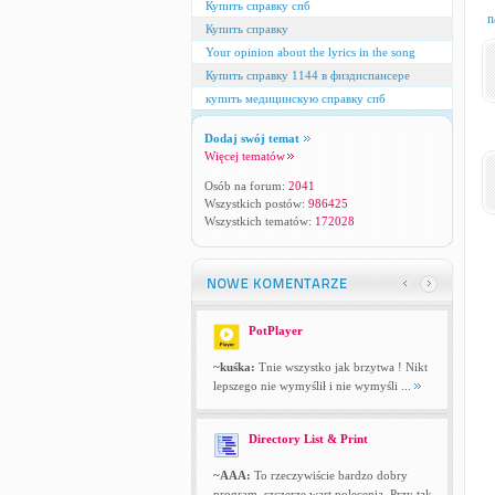
Купить справку спб
n
Купить справку
Your opinion about the lyrics in the song
Купить справку 1144 в физдиспансере
купить медицинскую справку спб
Dodaj swój temat
Więcej tematów
Osób na forum:
2041
Wszystkich postów:
986425
Wszystkich tematów:
172028
PotPlayer
~kuśka:
Tnie wszystko jak brzytwa ! Nikt
lepszego nie wymyślił i nie wymyśli ...
Directory List & Print
~AAA:
To rzeczywiście bardzo dobry
program, szczerze wart polecenia. Przy tak