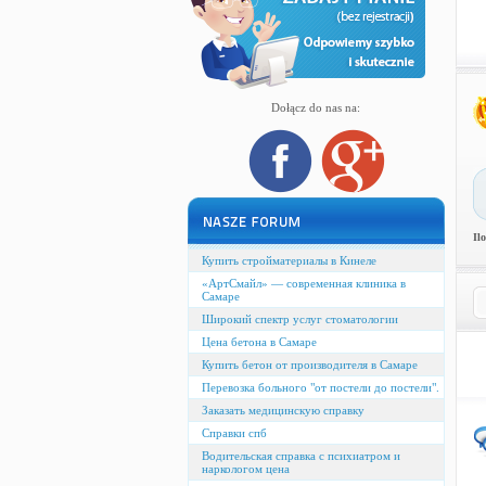
Dołącz do nas na:
Il
Купить стройматериалы в Кинеле
«АртСмайл» — современная клиника в
Самаре
Широкий спектр услуг стоматологии
Цена бетона в Самаре
Купить бетон от производителя в Самаре
Перевозка больного "от постели до постели".
Заказать медицинскую справку
Справки спб
Водительская справка с психиатром и
наркологом цена