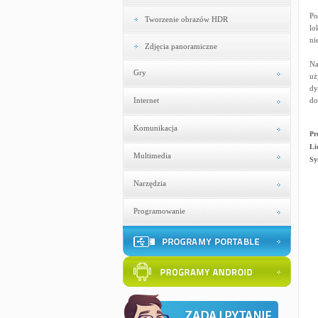
Po
Tworzenie obrazów HDR
lo
ni
Zdjęcia panoramiczne
Na
Gry
uż
dy
Internet
do
Komunikacja
Pr
Li
Multimedia
Sy
Narzędzia
Programowanie