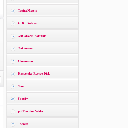
TypingMaster
13
GOG Galaxy
14
XnConvert Portable
15
XnConvert
16
Chromium
17
Kaspersky Rescue Disk
18
Vim
19
Spotify
20
pdfMachine White
21
Todoist
22