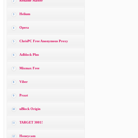
Rename Master
2
Helium
3
Opera
4
ChrisPC Free Anonymous Proxy
5
Adblock Plus
6
Mixmax Free
7
Viber
8
Praat
9
uBlock Origin
10
TARGET 3001!
11
Honeycam
12