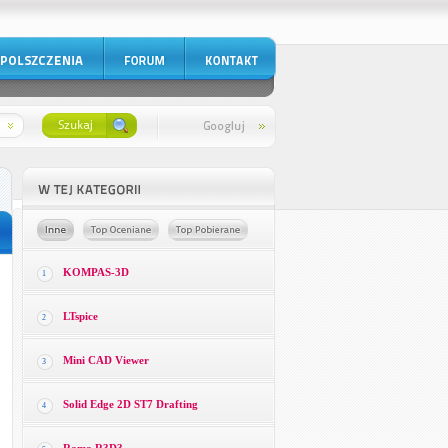
KOMPAS-3D
1
LTspice
2
Mini CAD Viewer
3
Solid Edge 2D ST7 Drafting
4