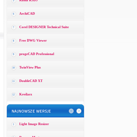
Rama R3D3
5
ArchiCAD
6
Corel DESIGNER Technical Suite
7
Free DWG Viewer
8
progeCAD Professional
9
TwinView Plus
10
DoubleCAD XT
11
Kreślarz
12
Light Image Resizer
1