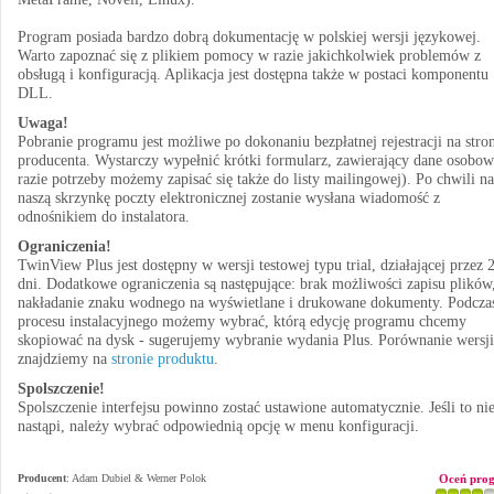
Program posiada bardzo dobrą dokumentację w polskiej wersji językowej.
Warto zapoznać się z plikiem pomocy w razie jakichkolwiek problemów z
obsługą i konfiguracją. Aplikacja jest dostępna także w postaci komponentu
DLL.
Uwaga!
Pobranie programu jest możliwe po dokonaniu bezpłatnej rejestracji na stro
producenta. Wystarczy wypełnić krótki formularz, zawierający dane osobo
razie potrzeby możemy zapisać się także do listy mailingowej). Po chwili na
naszą skrzynkę poczty elektronicznej zostanie wysłana wiadomość z
odnośnikiem do instalatora.
Ograniczenia!
TwinView Plus jest dostępny w wersji testowej typu trial, działającej przez 
dni. Dodatkowe ograniczenia są następujące: brak możliwości zapisu plików
nakładanie znaku wodnego na wyświetlane i drukowane dokumenty. Podcza
procesu instalacyjnego możemy wybrać, którą edycję programu chcemy
skopiować na dysk - sugerujemy wybranie wydania Plus. Porównanie wersji
znajdziemy na
stronie produktu
.
Spolszczenie!
Spolszczenie interfejsu powinno zostać ustawione automatycznie. Jeśli to ni
nastąpi, należy wybrać odpowiednią opcję w menu konfiguracji.
Producent
:
Adam Dubiel & Werner Polok
Oceń pro