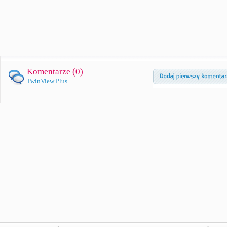
Komentarze (
0
)
TwinView Plus