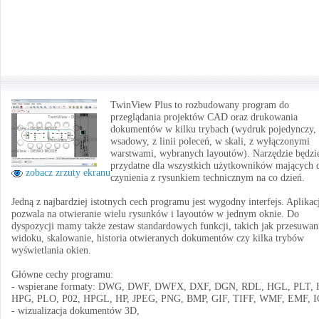
TwinView Plus to rozbudowany program do
przeglądania projektów CAD oraz drukowania
dokumentów w kilku trybach (wydruk pojedynczy,
wsadowy, z linii poleceń, w skali, z wyłączonymi
warstwami, wybranych layoutów). Narzędzie będzi
przydatne dla wszystkich użytkowników mających 
zobacz zrzuty ekranu
czynienia z rysunkiem technicznym na co dzień.
Jedną z najbardziej istotnych cech programu jest wygodny interfejs. Aplikac
pozwala na otwieranie wielu rysunków i layoutów w jednym oknie. Do
dyspozycji mamy także zestaw standardowych funkcji, takich jak przesuwan
widoku, skalowanie, historia otwieranych dokumentów czy kilka trybów
wyświetlania okien.
Główne cechy programu:
- wspierane formaty: DWG, DWF, DWFX, DXF, DGN, RDL, HGL, PLT, 
HPG, PLO, P02, HPGL, HP, JPEG, PNG, BMP, GIF, TIFF, WMF, EMF, I
- wizualizacja dokumentów 3D,