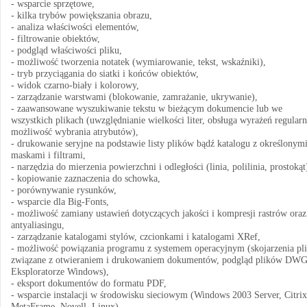
- wsparcie sprzętowe,
- kilka trybów powiększania obrazu,
- analiza właściwości elementów,
- filtrowanie obiektów,
- podgląd właściwości pliku,
- możliwość tworzenia notatek (wymiarowanie, tekst, wskaźniki),
- tryb przyciągania do siatki i końców obiektów,
- widok czarno-biały i kolorowy,
- zarządzanie warstwami (blokowanie, zamrażanie, ukrywanie),
- zaawansowane wyszukiwanie tekstu w bieżącym dokumencie lub we
wszystkich plikach (uwzględnianie wielkości liter, obsługa wyrażeń regular
możliwość wybrania atrybutów),
- drukowanie seryjne na podstawie listy plików bądź katalogu z określonym
maskami i filtrami,
- narzędzia do mierzenia powierzchni i odległości (linia, polilinia, prostokąt
- kopiowanie zaznaczenia do schowka,
- porównywanie rysunków,
- wsparcie dla Big-Fonts,
- możliwość zamiany ustawień dotyczących jakości i kompresji rastrów oraz
antyaliasingu,
- zarządzanie katalogami stylów, czcionkami i katalogami XRef,
- możliwość powiązania programu z systemem operacyjnym (skojarzenia pl
związane z otwieraniem i drukowaniem dokumentów, podgląd plików DW
Eksploratorze Windows),
- eksport dokumentów do formatu PDF,
- wsparcie instalacji w środowisku sieciowym (Windows 2003 Server, Citrix
MetaFrame, Novell, Linux).