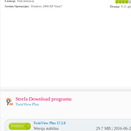
Licencja
: Trial (testowa)
System Operacyjny
:
Windows 2000/XP/Vista/7
Ocena:
4
(
1
gł
Strefa Download programu
TwinView Plus
TwinView Plus 17.2.0
Wersja stabilna
29.7 MB | 2016-06-