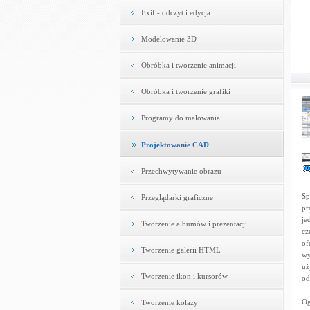
Exif - odczyt i edycja
Modelowanie 3D
Obróbka i tworzenie animacji
Obróbka i tworzenie grafiki
Programy do malowania
Projektowanie CAD
Przechwytywanie obrazu
Sp
Przeglądarki graficzne
pr
je
Tworzenie albumów i prezentacji
cz
of
Tworzenie galerii HTML
wy
uż
Tworzenie ikon i kursorów
od
Og
Tworzenie kolaży