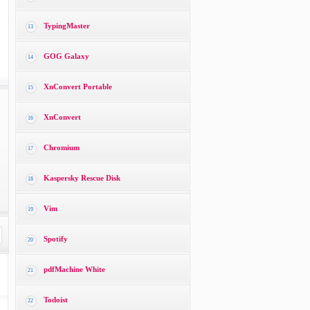
TypingMaster
13
GOG Galaxy
14
XnConvert Portable
15
XnConvert
16
Chromium
17
Kaspersky Rescue Disk
18
Vim
19
Spotify
20
pdfMachine White
21
Todoist
22