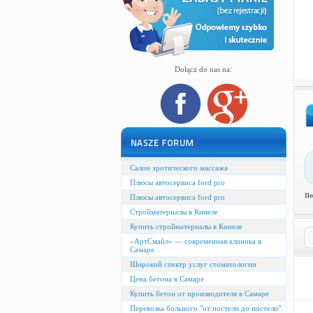
Dołącz do nas na:
Салон эротического массажа
Плюсы автосервиса ford pro
Il
Плюсы автосервиса ford pro
Стройматериалы в Кинеле
Купить стройматериалы в Кинеле
«АртСмайл» — современная клиника в
Самаре
Широкий спектр услуг стоматологии
Цена бетона в Самаре
Купить бетон от производителя в Самаре
Перевозка больного "от постели до постели".