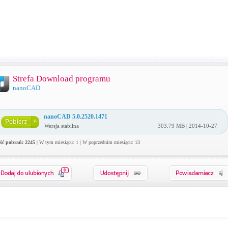
Strefa Download programu
nanoCAD
nanoCAD 5.0.2520.1471
Wersja stabilna
303.79 MB | 2014-10-27
ość pobrań: 2245
| W tym miesiącu: 1 | W poprzednim miesiącu: 13
0