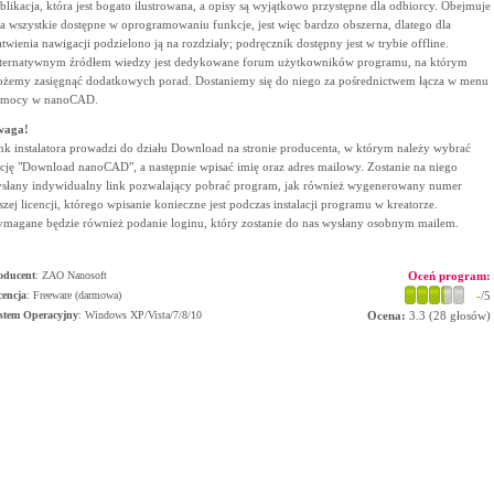
blikacja, która jest bogato ilustrowana, a opisy są wyjątkowo przystępne dla odbiorcy. Obejmuje
a wszystkie dostępne w oprogramowaniu funkcje, jest więc bardzo obszerna, dlatego dla
atwienia nawigacji podzielono ją na rozdziały; podręcznik dostępny jest w trybie offline.
ternatywnym źródłem wiedzy jest dedykowane forum użytkowników programu, na którym
żemy zasięgnąć dodatkowych porad. Dostaniemy się do niego za pośrednictwem łącza w menu
mocy w nanoCAD.
waga!
nk instalatora prowadzi do działu Download na stronie producenta, w którym należy wybrać
cję "Download nanoCAD", a następnie wpisać imię oraz adres mailowy. Zostanie na niego
słany indywidualny link pozwalający pobrać program, jak również wygenerowany numer
szej licencji, którego wpisanie konieczne jest podczas instalacji programu w kreatorze.
magane będzie również podanie loginu, który zostanie do nas wysłany osobnym mailem.
oducent
:
ZAO Nanosoft
Oceń program:
cencja
: Freeware (darmowa)
-
/5
stem Operacyjny
:
Windows XP/Vista/7/8/10
Ocena:
3.3
(
28
głosów)