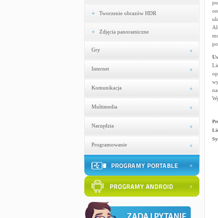
pu
on
Tworzenie obrazów HDR
uł
Al
Zdjęcia panoramiczne
mo
po
Gry
U
Li
Internet
op
wy
Komunikacja
na
Wy
Multimedia
Pr
Narzędzia
Li
Sy
Programowanie