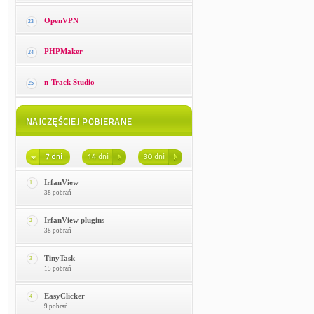
OpenVPN
23
PHPMaker
24
n-Track Studio
25
IrfanView
1
38 pobrań
IrfanView plugins
2
38 pobrań
TinyTask
3
15 pobrań
EasyClicker
4
9 pobrań