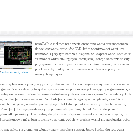
nanoCAD to ciekawa propozycja oprogramowania przeznaczonego
do wykonywania projektów CAD, które w opisywanej wersji jest
darmowe, a przy tym bardzo funkcjonalne i dopracowane. Pochwalić
się może również atrakcyjnym interfejsem, którego narzędzia zostały
pogrupowane na wielu paskach narzędzi, które można przemieszczać
po ekranie, by maksymalnie dostosować środowisko pracy do
zobacz zrzuty ekranu
własnych wymagań.
osób zaplanowania pola pracy przez producentów dobrze wpisuje się w ogólne przeznaczenie
ogramu. Nie znajdziemy tutaj zbędnych rozwiązań poprawiających wygląd oprogramowania, a
dynie praktyczne rozwiązania, które niezbędne są podczas tworzenia rysunków technicznych, do
ego aplikacja została stworzona. Podobnie jak w innych tego typu narzędziach, nanoCAD
eruje bogatą paletę narzędzi, pozwalających dokładnie przedstawiać na rysunkach elementy,
różniając je kolorystycznie czy przy pomocy różnych innych efektów. Do dyspozycji
ytkownika pozostają także moduły dedykowane opisywaniu rysunków, co jest niezbędne, by
biorca końcowy mógł bezproblemowo zorientować się w przekazywanej mu na obrazku treści.
romną zaletą programu jest wbudowana w instrukcja obsługi. Jest to bardzo dopracowana