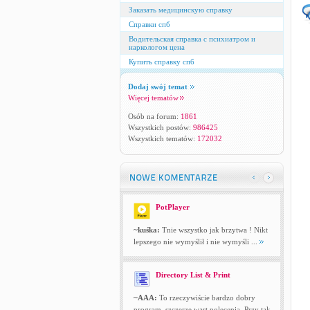
Заказать медицинскую справку
Справки спб
Водительская справка с психиатром и
наркологом цена
Купить справку спб
Dodaj swój temat
Więcej tematów
Osób na forum:
1861
Wszystkich postów:
986425
Wszystkich tematów:
172032
PotPlayer
~kuśka:
Tnie wszystko jak brzytwa ! Nikt
lepszego nie wymyślił i nie wymyśli ...
Directory List & Print
~AAA:
To rzeczywiście bardzo dobry
program, szczerze wart polecenia. Przy tak