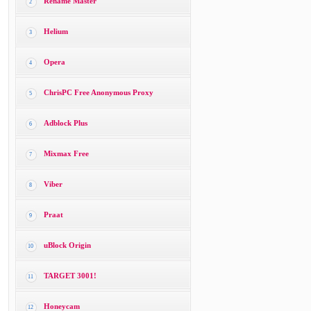
Rename Master
2
Helium
3
Opera
4
ChrisPC Free Anonymous Proxy
5
Adblock Plus
6
Mixmax Free
7
Viber
8
Praat
9
uBlock Origin
10
TARGET 3001!
11
Honeycam
12