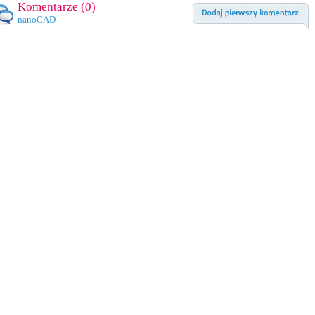
Komentarze (
0
)
nanoCAD