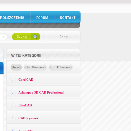
CorelCAD
1
Ashampoo 3D CAD Professional
2
EliteCAD
3
CAD Rysunek
4