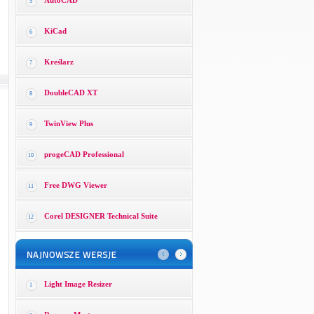
AutoCAD
5
KiCad
6
Kreślarz
7
DoubleCAD XT
8
TwinView Plus
9
progeCAD Professional
10
Free DWG Viewer
11
Corel DESIGNER Technical Suite
12
Light Image Resizer
1