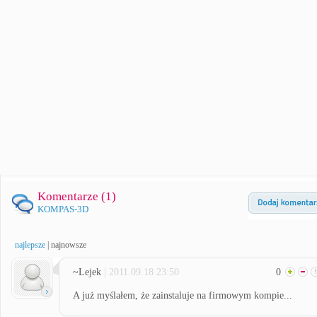
Komentarze (
1
)
KOMPAS-3D
najlepsze
|
najnowsze
~Lejek
| 2011.09.18 23:50
0
A już myślałem, że zainstaluje na firmowym kompie...