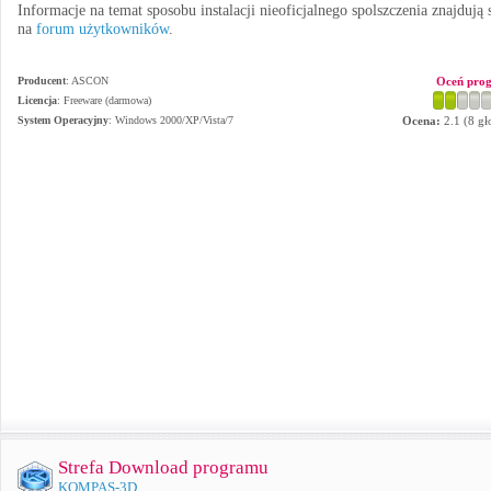
Informacje na temat sposobu instalacji nieoficjalnego spolszczenia znajdują 
na
forum użytkowników
.
Producent
:
ASCON
Oceń pro
Licencja
: Freeware (darmowa)
System Operacyjny
:
Windows 2000/XP/Vista/7
Ocena:
2.1
(
8
gł
Strefa Download programu
KOMPAS-3D