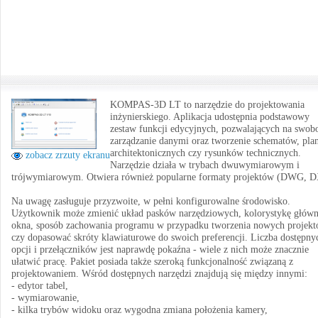
KOMPAS-3D LT to narzędzie do projektowania
inżynierskiego. Aplikacja udostępnia podstawowy
zestaw funkcji edycyjnych, pozwalających na swob
zarządzanie danymi oraz tworzenie schematów, pl
architektonicznych czy rysunków technicznych.
zobacz zrzuty ekranu
Narzędzie działa w trybach dwuwymiarowym i
trójwymiarowym. Otwiera również popularne formaty projektów (DWG, D
Na uwagę zasługuje przyzwoite, w pełni konfigurowalne środowisko.
Użytkownik może zmienić układ pasków narzędziowych, kolorystykę głów
okna, sposób zachowania programu w przypadku tworzenia nowych projek
czy dopasować skróty klawiaturowe do swoich preferencji. Liczba dostępny
opcji i przełączników jest naprawdę pokaźna - wiele z nich może znacznie
ułatwić pracę. Pakiet posiada także szeroką funkcjonalność związaną z
projektowaniem. Wśród dostępnych narzędzi znajdują się między innymi:
- edytor tabel,
- wymiarowanie,
- kilka trybów widoku oraz wygodna zmiana położenia kamery,