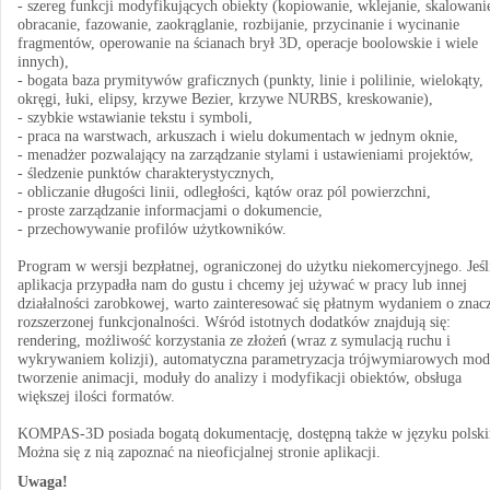
- szereg funkcji modyfikujących obiekty (kopiowanie, wklejanie, skalowani
obracanie, fazowanie, zaokrąglanie, rozbijanie, przycinanie i wycinanie
fragmentów, operowanie na ścianach brył 3D, operacje boolowskie i wiele
innych),
- bogata baza prymitywów graficznych (punkty, linie i polilinie, wielokąty,
okręgi, łuki, elipsy, krzywe Bezier, krzywe NURBS, kreskowanie),
- szybkie wstawianie tekstu i symboli,
- praca na warstwach, arkuszach i wielu dokumentach w jednym oknie,
- menadżer pozwalający na zarządzanie stylami i ustawieniami projektów,
- śledzenie punktów charakterystycznych,
- obliczanie długości linii, odległości, kątów oraz pól powierzchni,
- proste zarządzanie informacjami o dokumencie,
- przechowywanie profilów użytkowników.
Program w wersji bezpłatnej, ograniczonej do użytku niekomercyjnego. Jeśl
aplikacja przypadła nam do gustu i chcemy jej używać w pracy lub innej
działalności zarobkowej, warto zainteresować się płatnym wydaniem o znac
rozszerzonej funkcjonalności. Wśród istotnych dodatków znajdują się:
rendering, możliwość korzystania ze złożeń (wraz z symulacją ruchu i
wykrywaniem kolizji), automatyczna parametryzacja trójwymiarowych mode
tworzenie animacji, moduły do analizy i modyfikacji obiektów, obsługa
większej ilości formatów.
KOMPAS-3D posiada bogatą dokumentację, dostępną także w języku polsk
Można się z nią zapoznać na nieoficjalnej stronie aplikacji.
Uwaga!