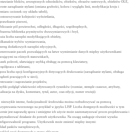
wstawianie bloków, zewnętrznych odnośników, obiektów, obrazów rastrowych, obiektów OLE,
proste zarządzanie stylami (zmiana grubości, koloru i wyglądu linii, modyfikacja kroju i
zmiaru czcionek czy układu tabeli),
dostosowywanie kolejności wyświetlania,
sprawdzanie pisowni,
obliczanie pól powierzchni, odległości, długości, współrzędnych,
obszerna biblioteka prymitywów dwuwymiarowych i brył,
duża liczba narzędzi modyfikujących obiekty,
kilkanaście trybów wymiarowania,
szereg dodatkowych narzędzi edycyjnych,
generowanie paczek pozwalających na łatwe wymienianie danych między użytkownikami
acującymi na różnych stanowiskach,
pasek poleceń, ułatwiający szybką obsługę za pomocą klawiatury,
współpraca z tabletami,
spora liczba opcji konfiguracyjnych dotyczących drukowania (zarządzanie stylami, obsługa
ządzeń pracujących w sieci),
testowanie i naprawianie projektów,
szybki podgląd właściwości edytowanych rysunków (rozmiar, stemple czasowe, atrybuty,
kalizacja na dysku, komentarz, tytuł, autor, czas edycji, numer rewizji).
 niezwykle istotne, funkcjonalność środowiska można rozbudowywać za pomocą
kryptowania tworzonego na przykład w języku LISP. Liczba dostępnych możliwości w tym
kresie jest naprawdę spora i umiejętne ich użycie może zautomatyzować proces projektowania i
ptymalizować działanie do potrzeb użytkownika. Na uwagę zasługuje również wysoka
nfigurowalność programu. Użytkownik może zmienić między innymi:
układ pasków narzędziowych,
rozkład opcji dostępnych w menu głównym,