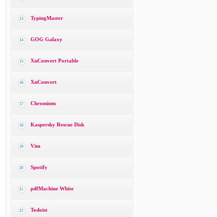
TypingMaster
13
GOG Galaxy
14
XnConvert Portable
15
XnConvert
16
Chromium
17
Kaspersky Rescue Disk
18
Vim
19
Spotify
20
pdfMachine White
21
Todoist
22