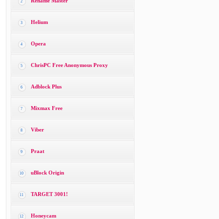
Rename Master
2
Helium
3
Opera
4
ChrisPC Free Anonymous Proxy
5
Adblock Plus
6
Mixmax Free
7
Viber
8
Praat
9
uBlock Origin
10
TARGET 3001!
11
Honeycam
12