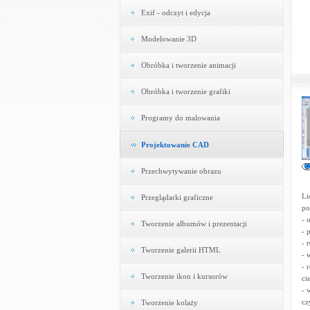
Exif - odczyt i edycja
Modelowanie 3D
Obróbka i tworzenie animacji
Obróbka i tworzenie grafiki
Programy do malowania
Projektowanie CAD
Przechwytywanie obrazu
Li
Przeglądarki graficzne
po
- 
Tworzenie albumów i prezentacji
- 
- 
Tworzenie galerii HTML
- 
- 
Tworzenie ikon i kursorów
ci
- 
cz
Tworzenie kolaży