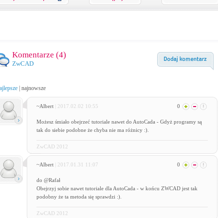
Komentarze (
4
)
ZwCAD
ajlepsze
|
najnowsze
~Albert
| 2017.02.02 10:55
0
Możesz śmiało obejrzeć tutoriale nawet do AutoCada - Gdyż programy są
tak do siebie podobne że chyba nie ma różnicy :).
ZwCAD 2012
~Albert
| 2017.01.31 11:07
0
do @Rafał
Obejrzyj sobie nawet tutoriale dla AutoCada - w końcu ZWCAD jest tak
podobny że ta metoda się sprawdzi :).
ZwCAD 2012