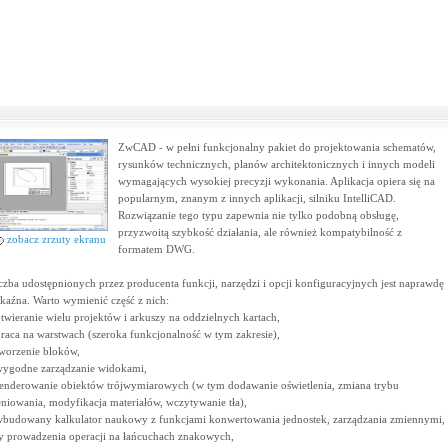
ZwCAD - w pełni funkcjonalny pakiet do projektowania schematów,
rysunków technicznych, planów architektonicznych i innych modeli
wymagających wysokiej precyzji wykonania. Aplikacja opiera się na
popularnym, znanym z innych aplikacji, silniku IntelliCAD.
Rozwiązanie tego typu zapewnia nie tylko podobną obsługę,
przyzwoitą szybkość działania, ale również kompatybilność z
zobacz zrzuty ekranu
formatem DWG.
czba udostępnionych przez producenta funkcji, narzędzi i opcji konfiguracyjnych jest naprawdę
kaźna. Warto wymienić część z nich:
otwieranie wielu projektów i arkuszy na oddzielnych kartach,
praca na warstwach (szeroka funkcjonalność w tym zakresie),
tworzenie bloków,
wygodne zarządzanie widokami,
renderowanie obiektów trójwymiarowych (w tym dodawanie oświetlenia, zmiana trybu
eniowania, modyfikacja materiałów, wczytywanie tła),
wbudowany kalkulator naukowy z funkcjami konwertowania jednostek, zarządzania zmiennymi,
y prowadzenia operacji na łańcuchach znakowych,