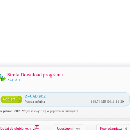
Strefa Download programu
ZwCAD
ZwCAD 2012
Wersja stabilna
148.74 MB |2011-11-29
ość pobrań: 2112
| W tym miesiącu: 0 | W poprzednim miesiącu: 0
0