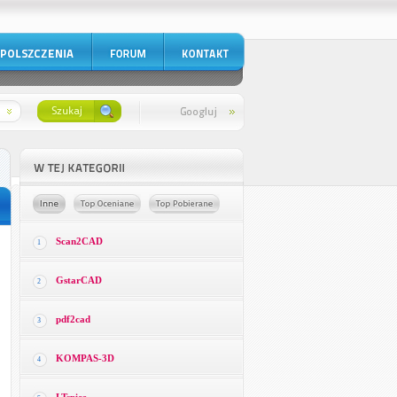
Scan2CAD
1
GstarCAD
2
pdf2cad
3
KOMPAS-3D
4