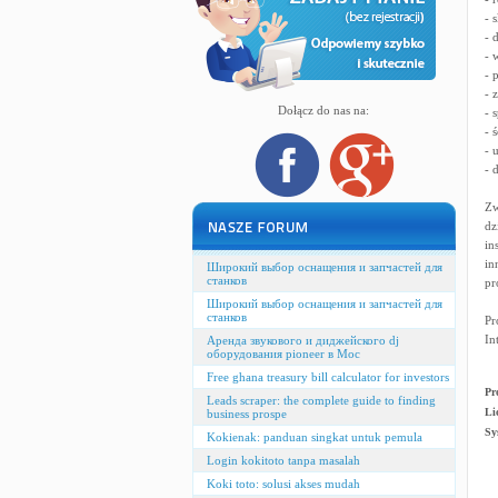
- 
- 
- 
- 
- 
Dołącz do nas na:
- 
- 
- 
- 
Zw
dz
in
in
Широкий выбор оснащения и запчастей для
станков
pr
Широкий выбор оснащения и запчастей для
станков
Pr
In
Аренда звукового и диджейского dj
оборудования pioneer в Мос
Free ghana treasury bill calculator for investors
Pr
Leads scraper: the complete guide to finding
Li
business prospe
Sy
Kokienak: panduan singkat untuk pemula
Login kokitoto tanpa masalah
Koki toto: solusi akses mudah