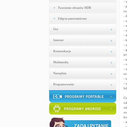
- 
- 
Tworzenie obrazów HDR
ro
- 
Zdjęcia panoramiczne
- 
- 
Gry
- 
- 
Internet
- 
- 
- 
Komunikacja
pr
- 
Multimedia
- 
- 
Narzędzia
ur
- 
- 
Programowanie
lo
Co
os
za
zo
ko
- 
- 