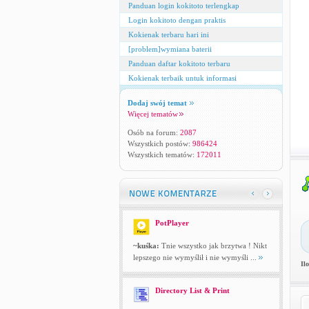
Panduan login kokitoto terlengkap
Login kokitoto dengan praktis
Kokienak terbaru hari ini
[problem]wymiana baterii
Panduan daftar kokitoto terbaru
Kokienak terbaik untuk informasi
Dodaj swój temat
Więcej tematów
Osób na forum:
2087
Wszystkich postów:
986424
Wszystkich tematów:
172011
PotPlayer
~kuśka:
Tnie wszystko jak brzytwa ! Nikt
lepszego nie wymyślił i nie wymyśli ...
Il
Directory List & Print