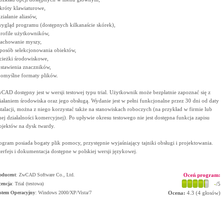
skróty klawiaturowe,
działanie aliasów,
wygląd programu (dostępnych kilkanaście skórek),
profile użytkowników,
zachowanie myszy,
sposób selekcjonowania obiektów,
ścieżki środowiskowe,
ustawienia znaczników,
domyślne formaty plików.
CAD dostępny jest w wersji testowej typu trial. Użytkownik może bezpłatnie zapoznać się z
iałaniem środowiska oraz jego obsługą. Wydanie jest w pełni funkcjonalne przez 30 dni od daty
stalacji, można z niego korzystać także na stanowiskach roboczych (na przykład w firmie lub
nej działalności komercyjnej). Po upływie okresu testowego nie jest dostępna funkcja zapisu
ojektów na dysk twardy.
ogram posiada bogaty plik pomocy, przystępnie wyjaśniający tajniki obsługi i projektowania.
terfejs i dokumentacja dostępne w polskiej wersji językowej.
oducent
:
ZwCAD Software Co., Ltd.
Oceń program:
cencja
: Trial (testowa)
-
/5
stem Operacyjny
:
Windows 2000/XP/Vista/7
Ocena:
4.3
(
4
głosów)