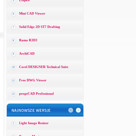
LTspice
5
Mini CAD Viewer
6
Solid Edge 2D ST7 Drafting
7
Rama R3D3
8
ArchiCAD
9
Corel DESIGNER Technical Suite
10
Free DWG Viewer
11
progeCAD Professional
12
Light Image Resizer
1