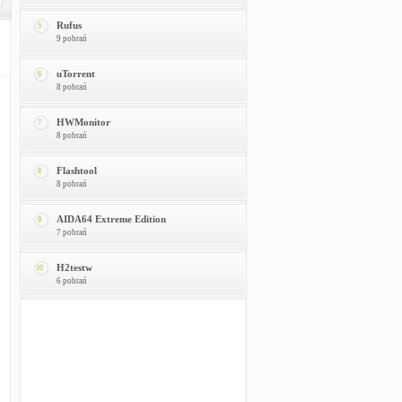
Rufus
5
9 pobrań
uTorrent
6
8 pobrań
HWMonitor
7
8 pobrań
Flashtool
8
8 pobrań
AIDA64 Extreme Edition
9
7 pobrań
H2testw
10
6 pobrań