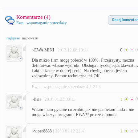
Komentarze (
4
)
Ewa - wspomaganie sprzedaży
najlepsze
|
najnowsze
~EWA MINI
| 2013.12.08 10:11
0
Dla mikro firm mogę polecić w 100%. Przejrzysty, można
definiować własne wydruki. Obsługa myszką bądź klawiatur
i aktualizacje w dobrej cenie. Na chwilę obecną jestem
zadowolony. Pomoc techniczna też OK
Ewa - wspomaganie sprzedaży 4.1.21.3
~hala
| 2010.01.23 09:15
1
Witam mam pytanie co zrobic jak nie pamietam hasła i nie
moge wlaczyc programu EWA?? prosze o pomoc
~viper8888
| 2009.01.12 22:41
1