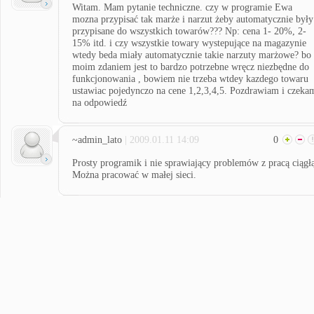
Witam. Mam pytanie techniczne. czy w programie Ewa
mozna przypisać tak marże i narzut żeby automatycznie były
przypisane do wszystkich towarów??? Np: cena 1- 20%, 2-
15% itd. i czy wszystkie towary wystepujące na magazynie
wtedy beda miały automatycznie takie narzuty marżowe? bo
moim zdaniem jest to bardzo potrzebne wręcz niezbędne do
funkcjonowania , bowiem nie trzeba wtdey kazdego towaru
ustawiac pojedynczo na cene 1,2,3,4,5. Pozdrawiam i czeka
na odpowiedź
~admin_lato
| 2009.01.11 14:09
0
Prosty programik i nie sprawiający problemów z pracą ciągł
Można pracować w małej sieci.