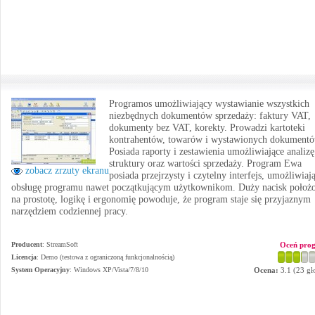
Programos umożliwiający wystawianie wszystkich
niezbędnych dokumentów sprzedaży: faktury VAT,
dokumenty bez VAT, korekty. Prowadzi kartoteki
kontrahentów, towarów i wystawionych dokumentó
Posiada raporty i zestawienia umożliwiające analizę
struktury oraz wartości sprzedaży. Program Ewa
zobacz zrzuty ekranu
posiada przejrzysty i czytelny interfejs, umożliwiaj
obsługę programu nawet początkującym użytkownikom. Duży nacisk położ
na prostotę, logikę i ergonomię powoduje, że program staje się przyjaznym
narzędziem codziennej pracy.
Producent
:
StreamSoft
Oceń pro
Licencja
: Demo (testowa z ograniczoną funkcjonalnością)
System Operacyjny
:
Windows XP/Vista/7/8/10
Ocena:
3.1
(
23
gł