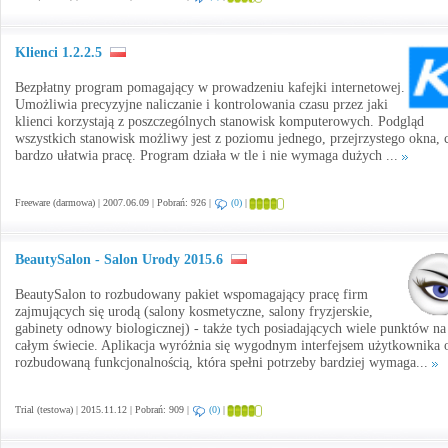
Klienci 1.2.2.5
Bezpłatny program pomagający w prowadzeniu kafejki internetowej.
Umożliwia precyzyjne naliczanie i kontrolowania czasu przez jaki
klienci korzystają z poszczególnych stanowisk komputerowych. Podgląd
wszystkich stanowisk możliwy jest z poziomu jednego, przejrzystego okna, 
bardzo ułatwia pracę. Program działa w tle i nie wymaga dużych ...
Freeware (darmowa) | 2007.06.09 | Pobrań: 926 |
(0)
|
BeautySalon - Salon Urody 2015.6
BeautySalon to rozbudowany pakiet wspomagający pracę firm
zajmujących się urodą (salony kosmetyczne, salony fryzjerskie,
gabinety odnowy biologicznej) - także tych posiadających wiele punktów na
całym świecie. Aplikacja wyróżnia się wygodnym interfejsem użytkownika 
rozbudowaną funkcjonalnością, która spełni potrzeby bardziej wymaga...
Trial (testowa) | 2015.11.12 | Pobrań: 909 |
(0)
|