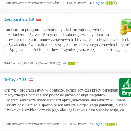
Demo (testowa z ograniczoną funkcjonalnością) | 2011.08.29 | Pobrań: 3427 |
(0)
|
Lombard 6.2.0.0
Lombard to program przeznaczony dla firm zajmujących się
udzielaniem pożyczek. Program pozwala między innymi na: na
prowadzenie rejestru umów zastawowych, bieżącą kontrolę stanu zadłużenia
pożyczkobiorców, rozliczenie kasy, generowanie szeregu zestawień i raport
bieżącej działalności lombardów. Trzymiesięczna wersja demonstracyjna p..
Trial (testowa) | 2012.02.14 | Pobrań: 3237 |
(0)
|
DrEryk 7.33
drEryk - program łatwy w obsłudze, skracający czas pracy personelu
medycznego i pomagający podnosić jakość obsługi pacjentów.
Program wyznacza nowy standard oprogramowania dla lekarzy w Polsce.
System odzwierciedla sposób pracy lekarza i organizację gabinetu, dlatego
użytkownik szybko uczy się jego obsługi i łatwo z nim współpracuje, co...
Demo (testowa z ograniczoną funkcjonalnością) | 2020.10.26 | Pobrań: 3236 |
(7)
|