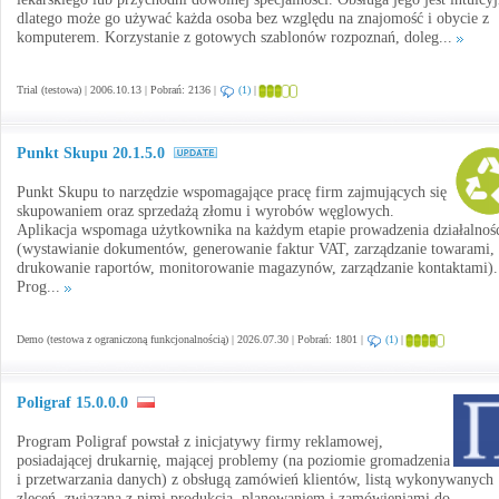
dlatego może go używać każda osoba bez względu na znajomość i obycie z
komputerem. Korzystanie z gotowych szablonów rozpoznań, doleg...
Trial (testowa) | 2006.10.13 | Pobrań: 2136 |
(1)
|
Punkt Skupu 20.1.5.0
Punkt Skupu to narzędzie wspomagające pracę firm zajmujących się
skupowaniem oraz sprzedażą złomu i wyrobów węglowych.
Aplikacja wspomaga użytkownika na każdym etapie prowadzenia działalnoś
(wystawianie dokumentów, generowanie faktur VAT, zarządzanie towarami,
drukowanie raportów, monitorowanie magazynów, zarządzanie kontaktami).
Prog...
Demo (testowa z ograniczoną funkcjonalnością) | 2026.07.30 | Pobrań: 1801 |
(1)
|
Poligraf 15.0.0.0
Program Poligraf powstał z inicjatywy firmy reklamowej,
posiadającej drukarnię, mającej problemy (na poziomie gromadzenia
i przetwarzania danych) z obsługą zamówień klientów, listą wykonywanych
zleceń, związaną z nimi produkcją, planowaniem i zamówieniami do