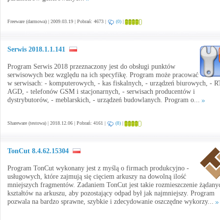
Freeware (darmowa) | 2009.03.19 | Pobrań: 4673 |
(0)
|
Serwis 2018.1.1.141
Program Serwis 2018 przeznaczony jest do obsługi punktów
serwisowych bez względu na ich specyfikę. Program może pracować
w serwisach: - komputerowych, - kas fiskalnych, - urządzeń biurowych, - R
AGD, - telefonów GSM i stacjonarnych, - serwisach producentów i
dystrybutorów, - meblarskich, - urządzeń budowlanych. Program o...
Shareware (testowa) | 2018.12.06 | Pobrań: 4161 |
(8)
|
TonCut 8.4.62.15304
Program TonCut wykonany jest z myślą o firmach produkcyjno -
usługowych, które zajmują się cięciem arkuszy na dowolną ilość
mniejszych fragmentów. Zadaniem TonCut jest takie rozmieszczenie żądany
kształtów na arkuszu, aby pozostający odpad był jak najmniejszy. Program
pozwala na bardzo sprawne, szybkie i zdecydowanie oszczędne wykorzy...