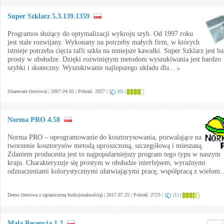
Super Szklarz 5.3.139.1359
Programos służący do optymalizacji wykroju szyb. Od 1997 roku
jest stale rozwijany. Wykonany na potrzeby małych firm, w których
istnieje potrzeba cięcia tafli szkła na mniejsze kawałki. Super Szklarz jest b
prosty w obsłudze. Dzięki rozwiniętym metodom wyszukiwania jest bardzo
szybki i skuteczny. Wyszukiwanie najlepszego układu dla...
Shareware (testowa) | 2007.04.05 | Pobrań: 2927 |
(0)
|
Norma PRO 4.58
Norma PRO – oprogramowanie do kosztorysowania, pozwalające na
tworzenie kosztorysów metodą uproszczoną, szczegółową i mieszaną.
Zdaniem producenta jest to najpopularniejszy program tego typu w naszym
kraju. Charakteryzuje się prostym w obsłudze interfejsem, wyraźnymi
odznaczeniami kolorystycznymi ułatwiającymi pracę, współpracą z wielom.
Demo (testowa z ograniczoną funkcjonalnością) | 2017.07.25 | Pobrań: 2723 |
(1)
|
Mała Recepcja 1.2