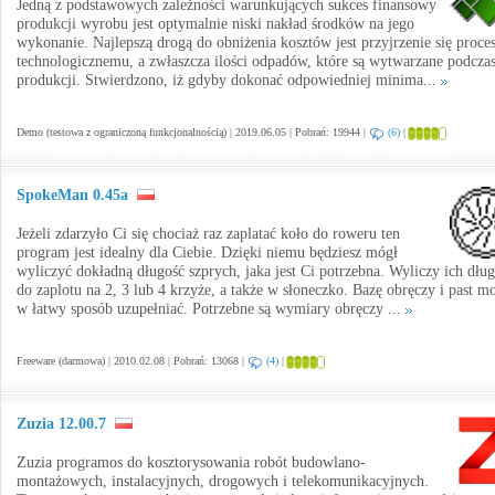
Jedną z podstawowych zależności warunkujących sukces finansowy
produkcji wyrobu jest optymalnie niski nakład środków na jego
wykonanie. Najlepszą drogą do obniżenia kosztów jest przyjrzenie się proce
technologicznemu, a zwłaszcza ilości odpadów, które są wytwarzane podcza
produkcji. Stwierdzono, iż gdyby dokonać odpowiedniej minima...
Demo (testowa z ograniczoną funkcjonalnością) | 2019.06.05 | Pobrań: 19944 |
(6)
|
SpokeMan 0.45a
Jeżeli zdarzyło Ci się chociaż raz zaplatać koło do roweru ten
program jest idealny dla Ciebie. Dzięki niemu będziesz mógł
wyliczyć dokładną długość szprych, jaka jest Ci potrzebna. Wyliczy ich dłu
do zaplotu na 2, 3 lub 4 krzyże, a także w słoneczko. Bazę obręczy i past m
w łatwy sposób uzupełniać. Potrzebne są wymiary obręczy ...
Freeware (darmowa) | 2010.02.08 | Pobrań: 13068 |
(4)
|
Zuzia 12.00.7
Zuzia programos do kosztorysowania robót budowlano-
montażowych, instalacyjnych, drogowych i telekomunikacyjnych.