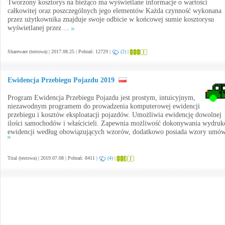
Tworzony kosztorys na bieżąco ma wyświetlane informacje o wartości
całkowitej oraz poszczególnych jego elementów Każda czynność wykonana
przez użytkownika znajduje swoje odbicie w końcowej sumie kosztorysu
wyświetlanej przez ...
Shareware (testowa) | 2017.08.25 | Pobrań: 12729 |
(2)
|
Ewidencja Przebiegu Pojazdu 2019
Program Ewidencja Przebiegu Pojazdu jest prostym, intuicyjnym,
niezawodnym programem do prowadzenia komputerowej ewidencji
przebiegu i kosztów eksploatacji pojazdów. Umożliwia ewidencję dowolnej
ilości samochodów i właścicieli. Zapewnia możliwość dokonywania wydru
ewidencji według obowiązujących wzorów, dodatkowo posiada wzory umów 
Trial (testowa) | 2019.07.08 | Pobrań: 8411 |
(4)
|