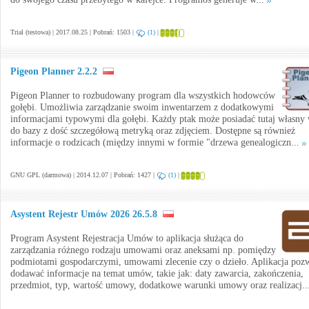
Trial (testowa) | 2017.08.25 | Pobrań: 1503 |
(1)
|
Pigeon Planner 2.2.2
Pigeon Planner to rozbudowany program dla wszystkich hodowców
gołębi. Umożliwia zarządzanie swoim inwentarzem z dodatkowymi
informacjami typowymi dla gołębi. Każdy ptak może posiadać tutaj własny 
do bazy z dość szczegółową metryką oraz zdjęciem. Dostępne są również
informacje o rodzicach (między innymi w formie "drzewa genealogiczn...
GNU GPL (darmowa) | 2014.12.07 | Pobrań: 1427 |
(1)
|
Asystent Rejestr Umów 2026 26.5.8
Program Asystent Rejestracja Umów to aplikacja służąca do
zarządzania różnego rodzaju umowami oraz aneksami np. pomiędzy
podmiotami gospodarczymi, umowami zlecenie czy o dzieło. Aplikacja poz
dodawać informacje na temat umów, takie jak: daty zawarcia, zakończenia,
przedmiot, typ, wartość umowy, dodatkowe warunki umowy oraz realizacj..