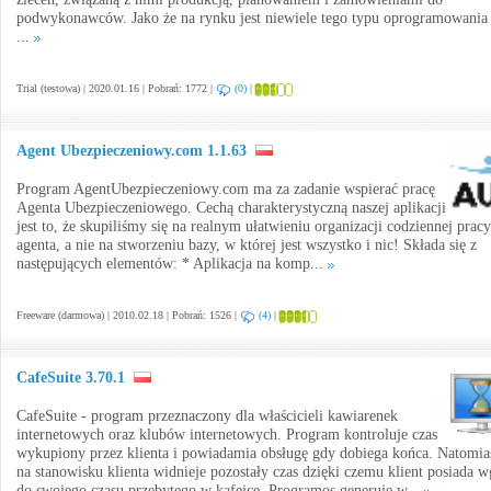
podwykonawców. Jako że na rynku jest niewiele tego typu oprogramowania 
...
Trial (testowa) | 2020.01.16 | Pobrań: 1772 |
(0)
|
Agent Ubezpieczeniowy.com 1.1.63
Program AgentUbezpieczeniowy.com ma za zadanie wspierać pracę
Agenta Ubezpieczeniowego. Cechą charakterystyczną naszej aplikacji
jest to, że skupiliśmy się na realnym ułatwieniu organizacji codziennej pracy
agenta, a nie na stworzeniu bazy, w której jest wszystko i nic! Składa się z
następujących elementów: * Aplikacja na komp...
Freeware (darmowa) | 2010.02.18 | Pobrań: 1526 |
(4)
|
CafeSuite 3.70.1
CafeSuite - program przeznaczony dla właścicieli kawiarenek
internetowych oraz klubów internetowych. Program kontroluje czas
wykupiony przez klienta i powiadamia obsługę gdy dobiega końca. Natomia
na stanowisku klienta widnieje pozostały czas dzięki czemu klient posiada w
do swojego czasu przebytego w kafejce. Programos generuje w...