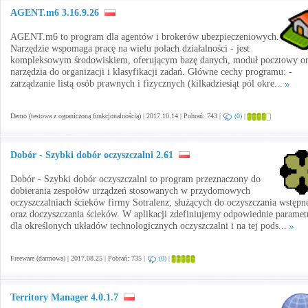
AGENT.m6 3.16.9.26
AGENT.m6 to program dla agentów i brokerów ubezpieczeniowych.
Narzędzie wspomaga pracę na wielu polach działalności - jest
kompleksowym środowiskiem, oferującym bazę danych, moduł pocztowy o
narzędzia do organizacji i klasyfikacji zadań. Główne cechy programu: -
zarządzanie listą osób prawnych i fizycznych (kilkadziesiąt pól okre...
Demo (testowa z ograniczoną funkcjonalnością) | 2017.10.14 | Pobrań: 743 |
(0)
|
Dobór - Szybki dobór oczyszczalni 2.61
Dobór - Szybki dobór oczyszczalni to program przeznaczony do
dobierania zespołów urządzeń stosowanych w przydomowych
oczyszczalniach ścieków firmy Sotralenz, służących do oczyszczania wstępn
oraz doczyszczania ścieków. W aplikacji zdefiniujemy odpowiednie paramet
dla określonych układów technologicznych oczyszczalni i na tej pods...
Freeware (darmowa) | 2017.08.25 | Pobrań: 735 |
(0)
|
Territory Manager 4.0.1.7