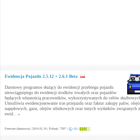
Ewidencja Pojazdu 2.5.12 + 2.6.1 Beta
Darmowy programos służący do ewidencji przebiegu pojazdu
niewciągniętego do ewidencji środków trwałych oraz pojazdów
będących własnością pracowników, wykorzystywanych do celów służbowyc
Umożliwia ewidencjonowanie tras przejazdu oraz faktur zakupy paliw, olej
napędowych, gazu, olejów silnikowych oraz innych wydatków związanych z
ewid...
Freeware (darmowa) | 2014.01.24 | Pobrań: 7397 |
(6)
|