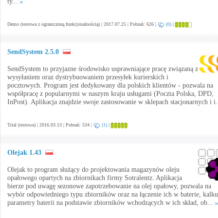
ty...
Demo (testowa z ograniczoną funkcjonalnością) | 2017.07.25 | Pobrań: 626 |
(0)
|
SendSystem 2.5.0
SendSystem to przyjazne środowisko usprawniające pracę związaną z
wysyłaniem oraz dystrybuowaniem przesyłek kurierskich i
pocztowych. Program jest dedykowany dla polskich klientów - pozwala na
współpracę z popularnymi w naszym kraju usługami (Poczta Polska, DPD,
InPost). Aplikacja znajdzie swoje zastosowanie w sklepach stacjonarnych i i.
Trial (testowa) | 2016.03.13 | Pobrań: 534 |
(1)
|
Olejak 1.43
Olejak to program służący do projektowania magazynów oleju
opałowego opartych na zbiornikach firmy Sotralentz. Aplikacja
bierze pod uwagę sezonowe zapotrzebowanie na olej opałowy, pozwala na
wybór odpowiedniego typu zbiorników oraz na łączenie ich w baterie, kalku
parametry baterii na podstawie zbiorników wchodzących w ich skład, ob...