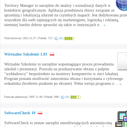
Territory Manager to narzędzie do analizy i wizualizacji danych w
kontekście geograficznym. Aplikacja przedstawia zbiory związane ze
sprzedażą i lokalizacją zdarzeń na czytelnych mapach. Jest dedykowana prze
wszystkim dla osób zajmujących się marketingiem, logistyką i reklamą,
niemniej bardzo dobrze sprawdzi się także w instytucjach n...
Trial (testowa) | 2015.12.27 | Pobrań: 727 |
(0)
|
Wirtualne Szkolenie 1.01
Wirtualne Szkolenie to narzędzie wspomagające proces prowadzenia
szkoleń i prezentacji. Pozwala na przekazywanie obrazu z pulpitu
"wykładowcy" bezpośrednio na monitory komputerów w sieci lokalnej.
Program posiada możliwość zamrożenia obrazu i korzystania z cyfrowego
wskaźnika (kreślenie pisakiem po ekranie). Pełna wersja programu z ...
Freeware (darmowa) | 2007.11.09 | Pobrań: 698 |
(0)
|
SoftwareCheck 10
SoftwareCheck to zestaw narzędzi umożliwiajączych automatyczną