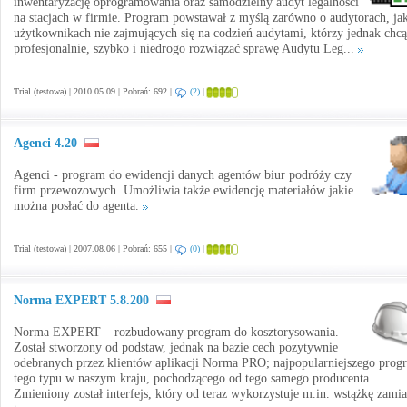
inwentaryzację oprogramowania oraz samodzielny audyt legalności
na stacjach w firmie. Program powstawał z myślą zarówno o audytorach, jak
użytkownikach nie zajmujących się na codzień audytami, którzy jednak chcą
profesjonalnie, szybko i niedrogo rozwiązać sprawę Audytu Leg...
Trial (testowa) | 2010.05.09 | Pobrań: 692 |
(2)
|
Agenci 4.20
Agenci - program do ewidencji danych agentów biur podróży czy
firm przewozowych. Umożliwia także ewidencję materiałów jakie
można posłać do agenta.
Trial (testowa) | 2007.08.06 | Pobrań: 655 |
(0)
|
Norma EXPERT 5.8.200
Norma EXPERT – rozbudowany program do kosztorysowania.
Został stworzony od podstaw, jednak na bazie cech pozytywnie
odebranych przez klientów aplikacji Norma PRO; najpopularniejszego prog
tego typu w naszym kraju, pochodzącego od tego samego producenta.
Zmieniony został interfejs, który od teraz wykorzystuje m.in. wstążkę zamia