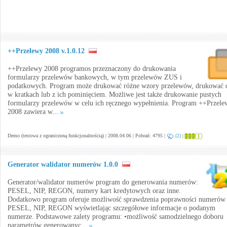
++Przelewy 2008 v.1.0.12
++Przelewy 2008 programos przeznaczony do drukowania
formularzy przelewów bankowych, w tym przelewów ZUS i
podatkowych. Program może drukować różne wzory przelewów, drukować 
w kratkach lub z ich pominięciem. Możliwe jest także drukowanie pustych
formularzy przelewów w celu ich ręcznego wypełnienia. Program ++Przele
2008 zawiera w...
Demo (testowa z ograniczoną funkcjonalnością) | 2008.04.06 | Pobrań: 4795 |
(2)
|
Generator walidator numerów 1.0.0
Generator/walidator numerów program do generowania numerów:
PESEL, NIP, REGON, numery kart kredytowych oraz inne.
Dodatkowo program oferuje możliwość sprawdzenia poprawności numerów
PESEL, NIP, REGON wyświetlając szczegółowe informacje o podanym
numerze. Podstawowe zalety programu: •możliwość samodzielnego doboru
parametrów generowanyc...