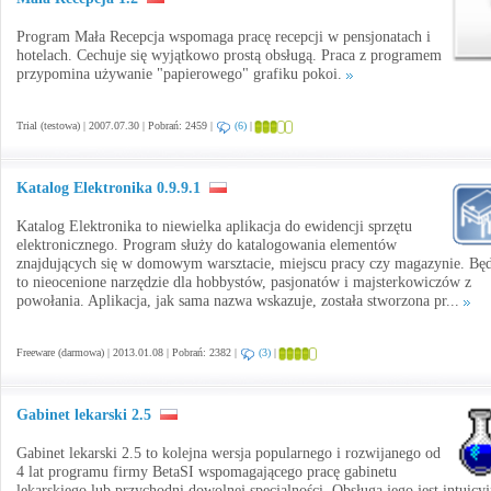
Program Mała Recepcja wspomaga pracę recepcji w pensjonatach i
hotelach. Cechuje się wyjątkowo prostą obsługą. Praca z programem
przypomina używanie "papierowego" grafiku pokoi.
Trial (testowa) | 2007.07.30 | Pobrań: 2459 |
(6)
|
Katalog Elektronika 0.9.9.1
Katalog Elektronika to niewielka aplikacja do ewidencji sprzętu
elektronicznego. Program służy do katalogowania elementów
znajdujących się w domowym warsztacie, miejscu pracy czy magazynie. Będ
to nieocenione narzędzie dla hobbystów, pasjonatów i majsterkowiczów z
powołania. Aplikacja, jak sama nazwa wskazuje, została stworzona pr...
Freeware (darmowa) | 2013.01.08 | Pobrań: 2382 |
(3)
|
Gabinet lekarski 2.5
Gabinet lekarski 2.5 to kolejna wersja popularnego i rozwijanego od
4 lat programu firmy BetaSI wspomagającego pracę gabinetu
lekarskiego lub przychodni dowolnej specjalności. Obsługa jego jest intuicyj