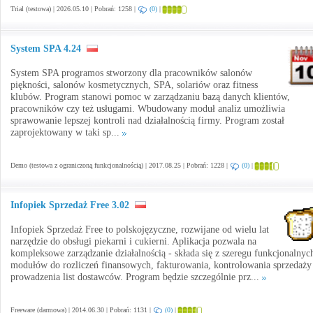
Trial (testowa) | 2026.05.10 | Pobrań: 1258 |
(0)
|
System SPA 4.24
System SPA programos stworzony dla pracowników salonów
piękności, salonów kosmetycznych, SPA, solariów oraz fitness
klubów. Program stanowi pomoc w zarządzaniu bazą danych klientów,
pracowników czy też usługami. Wbudowany moduł analiz umożliwia
sprawowanie lepszej kontroli nad działalnością firmy. Program został
zaprojektowany w taki sp...
Demo (testowa z ograniczoną funkcjonalnością) | 2017.08.25 | Pobrań: 1228 |
(0)
|
Infopiek Sprzedaż Free 3.02
Infopiek Sprzedaż Free to polskojęzyczne, rozwijane od wielu lat
narzędzie do obsługi piekarni i cukierni. Aplikacja pozwala na
kompleksowe zarządzanie działalnością - składa się z szeregu funkcjonalnyc
modułów do rozliczeń finansowych, fakturowania, kontrolowania sprzedaży
prowadzenia list dostawców. Program będzie szczególnie prz...
Freeware (darmowa) | 2014.06.30 | Pobrań: 1131 |
(0)
|