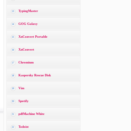
TypingMaster
13
GOG Galaxy
14
XnConvert Portable
15
XnConvert
16
Chromium
17
Kaspersky Rescue Disk
18
Vim
19
Spotify
20
pdfMachine White
21
Todoist
22