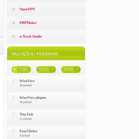
OpenVPN
23
PHPMaker
24
n-Track Studio
25
IrfanView
1
38 pobrań
IrfanView plugins
2
38 pobrań
TinyTask
3
15 pobrań
EasyClicker
4
9 pobrań