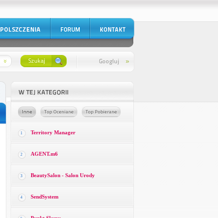
Territory Manager
1
AGENT.m6
2
BeautySalon - Salon Urody
3
SendSystem
4