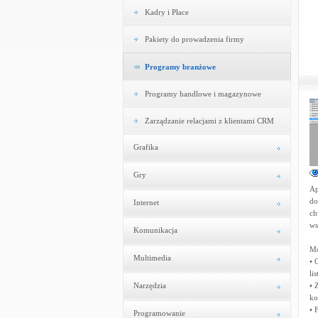
Kadry i Płace
Pakiety do prowadzenia firmy
Programy branżowe
Programy handlowe i magazynowe
Zarządzanie relacjami z klientami CRM
Grafika
Gry
Ap
do
Internet
ch
ws
Komunikacja
Mo
Multimedia
• 
li
Narzędzia
• 
ko
• 
Programowanie