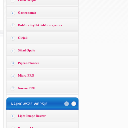
Punkt Skupu
5
Gastronomia
6
Dobór - Szybki dobór oczyszcza...
7
Olejak
8
Skład Opału
9
Pigeon Planner
10
Miara PRO
11
Norma PRO
12
Light Image Resizer
1