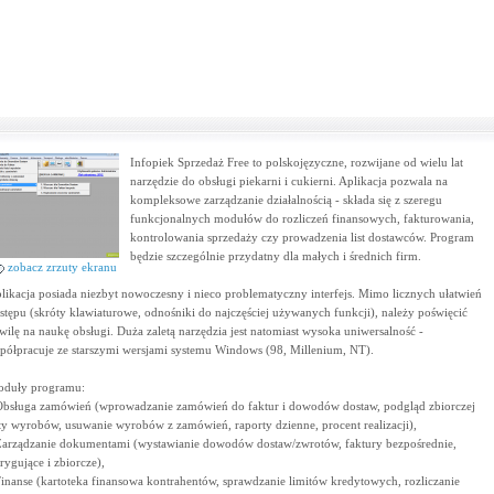
Infopiek Sprzedaż Free to polskojęzyczne, rozwijane od wielu lat
narzędzie do obsługi piekarni i cukierni. Aplikacja pozwala na
kompleksowe zarządzanie działalnością - składa się z szeregu
funkcjonalnych modułów do rozliczeń finansowych, fakturowania,
kontrolowania sprzedaży czy prowadzenia list dostawców. Program
będzie szczególnie przydatny dla małych i średnich firm.
zobacz zrzuty ekranu
likacja posiada niezbyt nowoczesny i nieco problematyczny interfejs. Mimo licznych ułatwień
stępu (skróty klawiaturowe, odnośniki do najczęściej używanych funkcji), należy poświęcić
wilę na naukę obsługi. Duża zaletą narzędzia jest natomiast wysoka uniwersalność -
półpracuje ze starszymi wersjami systemu Windows (98, Millenium, NT).
duły programu:
Obsługa zamówień (wprowadzanie zamówień do faktur i dowodów dostaw, podgląd zbiorczej
sty wyrobów, usuwanie wyrobów z zamówień, raporty dzienne, procent realizacji),
Zarządzanie dokumentami (wystawianie dowodów dostaw/zwrotów, faktury bezpośrednie,
rygujące i zbiorcze),
Finanse (kartoteka finansowa kontrahentów, sprawdzanie limitów kredytowych, rozliczanie