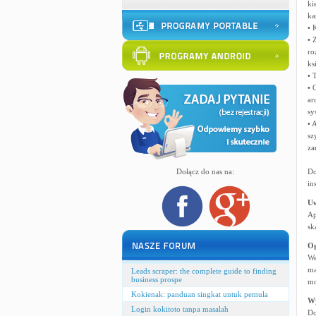
ki
ka
• 
• 
ro
ks
• 
• 
ar
sy
• 
sz
za
Dołącz do nas na:
Do
in
U
Ap
sk
Og
We
ma
Leads scraper: the complete guide to finding
business prospe
mo
Kokienak: panduan singkat untuk pemula
W
Login kokitoto tanpa masalah
Do