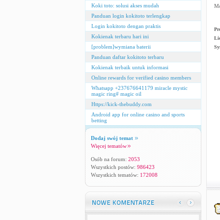
Koki toto: solusi akses mudah
Mo
Panduan login kokitoto terlengkap
Login kokitoto dengan praktis
Pr
Kokienak terbaru hari ini
Li
[problem]wymiana baterii
Sy
Panduan daftar kokitoto terbaru
Kokienak terbaik untuk informasi
Online rewards for verified casino members
Whatsapp +237676641179 miracle mystic
magic ring# magic oil
Https://kick-thebuddy.com
Android app for online casino and sports
betting
Dodaj swój temat
Więcej tematów
Osób na forum:
2053
Wszystkich postów:
986423
Wszystkich tematów:
172008