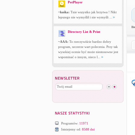
PotPlayer
~kuśka:
Tnie wszystko jak brzytwa ! Nikt
lepszego nie wymyślił i nie wymyśli ...
Il
Directory List & Print
~AAA:
To rzeczywiście bardzo dobry
program, szczerze wart polecenia. Przy tak
wysokiej ocenie być może niestosowne jest
wspominać o innym, nieco l...
Programów:
11971
Istniejemy od:
8588 dni