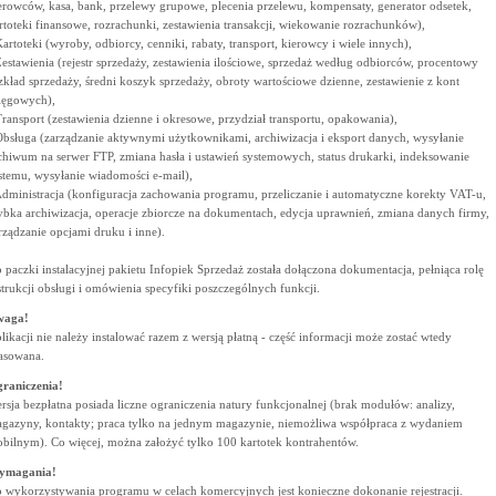
erowców, kasa, bank, przelewy grupowe, plecenia przelewu, kompensaty, generator odsetek,
rtoteki finansowe, rozrachunki, zestawienia transakcji, wiekowanie rozrachunków),
Kartoteki (wyroby, odbiorcy, cenniki, rabaty, transport, kierowcy i wiele innych),
Zestawienia (rejestr sprzedaży, zestawienia ilościowe, sprzedaż według odbiorców, procentowy
zkład sprzedaży, średni koszyk sprzedaży, obroty wartościowe dzienne, zestawienie z kont
ięgowych),
Transport (zestawienia dzienne i okresowe, przydział transportu, opakowania),
Obsługa (zarządzanie aktywnymi użytkownikami, archiwizacja i eksport danych, wysyłanie
chiwum na serwer FTP, zmiana hasła i ustawień systemowych, status drukarki, indeksowanie
stemu, wysyłanie wiadomości e-mail),
Administracja (konfiguracja zachowania programu, przeliczanie i automatyczne korekty VAT-u,
ybka archiwizacja, operacje zbiorcze na dokumentach, edycja uprawnień, zmiana danych firmy,
rządzanie opcjami druku i inne).
 paczki instalacyjnej pakietu Infopiek Sprzedaż została dołączona dokumentacja, pełniąca rolę
strukcji obsługi i omówienia specyfiki poszczególnych funkcji.
waga!
likacji nie należy instalować razem z wersją płatną - część informacji może zostać wtedy
asowana.
raniczenia!
rsja bezpłatna posiada liczne ograniczenia natury funkcjonalnej (brak modułów: analizy,
gazyny, kontakty; praca tylko na jednym magazynie, niemożliwa współpraca z wydaniem
bilnym). Co więcej, można założyć tylko 100 kartotek kontrahentów.
ymagania!
 wykorzystywania programu w celach komercyjnych jest konieczne dokonanie rejestracji.