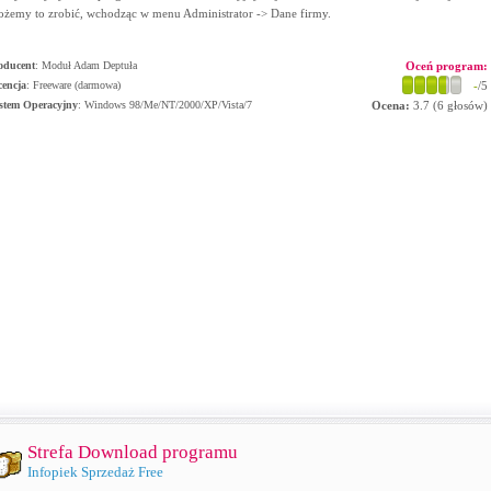
żemy to zrobić, wchodząc w menu Administrator -> Dane firmy.
oducent
:
Moduł Adam Deptuła
Oceń program:
cencja
: Freeware (darmowa)
-
/5
stem Operacyjny
:
Windows 98/Me/NT/2000/XP/Vista/7
Ocena:
3.7
(
6
głosów)
Strefa Download programu
Infopiek Sprzedaż Free