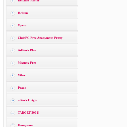
Rename Master
2
Helium
3
Opera
4
ChrisPC Free Anonymous Proxy
5
Adblock Plus
6
Mixmax Free
7
Viber
8
Praat
9
uBlock Origin
10
TARGET 3001!
11
Honeycam
12