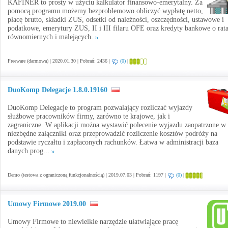
KAFINER to prosty w użyciu kalkulator finansowo-emerytalny. Za
pomocą programu możemy bezproblemowo obliczyć wypłatę netto,
płacę brutto, składki ZUS, odsetki od należności, oszczędności, ustawowe i
podatkowe, emerytury ZUS, II i III filaru OFE oraz kredyty bankowe o rat
równomiernych i malejących.
Freeware (darmowa) | 2020.01.30 | Pobrań: 2436 |
(0)
|
DuoKomp Delegacje 1.8.0.19160
DuoKomp Delegacje to program pozwalający rozliczać wyjazdy
służbowe pracowników firmy, zarówno te krajowe, jak i
zagraniczne. W aplikacji można wystawić polecenie wyjazdu zaopatrzone w
niezbędne załączniki oraz przeprowadzić rozliczenie kosztów podróży na
podstawie ryczałtu i zapłaconych rachunków. Łatwa w administracji baza
danych prog...
Demo (testowa z ograniczoną funkcjonalnością) | 2019.07.03 | Pobrań: 1197 |
(0)
|
Umowy Firmowe 2019.00
Umowy Firmowe to niewielkie narzędzie ułatwiające pracę