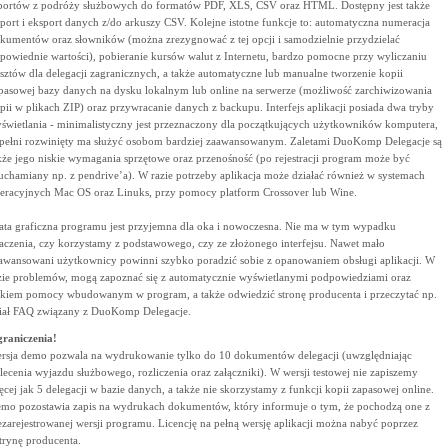
portów z podróży służbowych do formatów PDF, XLS, CSV oraz HTML. Dostępny jest także
port i eksport danych z/do arkuszy CSV. Kolejne istotne funkcje to: automatyczna numeracja
kumentów oraz słowników (można zrezygnować z tej opcji i samodzielnie przydzielać
powiednie wartości), pobieranie kursów walut z Internetu, bardzo pomocne przy wyliczaniu
sztów dla delegacji zagranicznych, a także automatyczne lub manualne tworzenie kopii
pasowej bazy danych na dysku lokalnym lub online na serwerze (możliwość zarchiwizowania
pii w plikach ZIP) oraz przywracanie danych z backupu. Interfejs aplikacji posiada dwa tryby
świetlania - minimalistyczny jest przeznaczony dla początkujących użytkowników komputera,
pełni rozwinięty ma służyć osobom bardziej zaawansowanym. Zaletami DuoKomp Delegacje są
kże jego niskie wymagania sprzętowe oraz przenośność (po rejestracji program może być
uchamiany np. z pendrive’a). W razie potrzeby aplikacja może działać również w systemach
eracyjnych Mac OS oraz Linuks, przy pomocy platform Crossover lub Wine.
ata graficzna programu jest przyjemna dla oka i nowoczesna. Nie ma w tym wypadku
aczenia, czy korzystamy z podstawowego, czy ze złożonego interfejsu. Nawet mało
awansowani użytkownicy powinni szybko poradzić sobie z opanowaniem obsługi aplikacji. W
zie problemów, mogą zapoznać się z automatycznie wyświetlanymi podpowiedziami oraz
ikiem pomocy wbudowanym w program, a także odwiedzić stronę producenta i przeczytać np.
iał FAQ związany z DuoKomp Delegacje.
raniczenia!
rsja demo pozwala na wydrukowanie tylko do 10 dokumentów delegacji (uwzględniając
lecenia wyjazdu służbowego, rozliczenia oraz załączniki). W wersji testowej nie zapiszemy
ęcej jak 5 delegacji w bazie danych, a także nie skorzystamy z funkcji kopii zapasowej online.
mo pozostawia zapis na wydrukach dokumentów, który informuje o tym, że pochodzą one z
ezarejestrowanej wersji programu. Licencję na pełną wersję aplikacji można nabyć poprzez
trynę producenta.