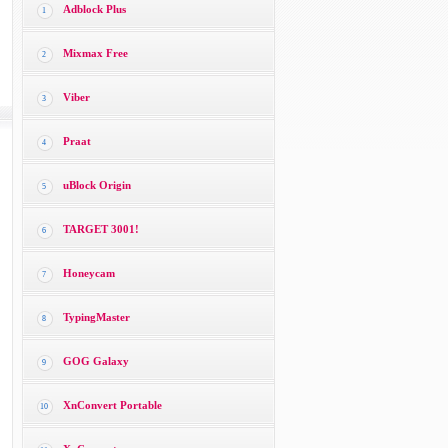
Adblock Plus
1
Mixmax Free
2
Viber
3
Praat
4
uBlock Origin
5
TARGET 3001!
6
Honeycam
7
TypingMaster
8
GOG Galaxy
9
XnConvert Portable
10