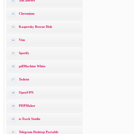
XnConvert
11
Chromium
12
Kaspersky Rescue Disk
13
Vim
14
Spotify
15
pdfMachine White
16
Todoist
17
OpenVPN
18
PHPMaker
19
n-Track Studio
20
Telegram Desktop Portable
21