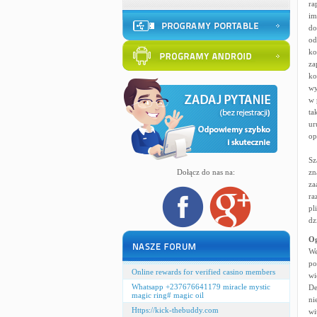
ra
im
do
od
ko
za
ko
wy
w 
ta
ur
op
Sz
Dołącz do nas na:
zn
za
ra
pl
dz
Og
We
po
Online rewards for verified casino members
wi
Whatsapp +237676641179 miracle mystic
De
magic ring# magic oil
ni
Https://kick-thebuddy.com
wi