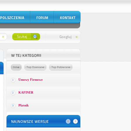
Umowy Firmowe
1
KAFINER
2
Płatnik
3