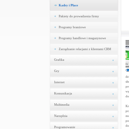
Kadry i Płace
Pakiety do prowadzenia firmy
Programy branżowe
Programy handlowe i magazynowe
Zarządzanie relacjami z klientami CRM
Grafika
Gry
de
sł
Internet
pr
wy
Komunikacja
do
Multimedia
Kr
pr
Narzędzia
mo
po
do
Programowanie