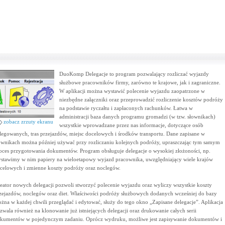
DuoKomp Delegacje to program pozwalający rozliczać wyjazdy
służbowe pracowników firmy, zarówno te krajowe, jak i zagraniczne.
W aplikacji można wystawić polecenie wyjazdu zaopatrzone w
niezbędne załączniki oraz przeprowadzić rozliczenie kosztów podróży
na podstawie ryczałtu i zapłaconych rachunków. Łatwa w
administracji baza danych programu gromadzi (w tzw. słownikach)
zobacz zrzuty ekranu
wszystkie wprowadzane przez nas informacje, dotyczące osób
legowanych, tras przejazdów, miejsc docelowych i środków transportu. Dane zapisane w
ownikach można później używać przy rozliczaniu kolejnych podróży, upraszczając tym samym
oces przygotowania dokumentów. Program obsługuje delegacje o wysokiej złożoności, np.
stawimy w nim papiery na wieloetapowy wyjazd pracownika, uwzględniający wiele krajów
celowych i zmienne koszty podróży oraz noclegów.
eator nowych delegacji pozwoli stworzyć polecenie wyjazdu oraz wyliczy wszystkie koszty
zejazdów, noclegów oraz diet. Właściwości podróży służbowych dodanych wcześniej do bazy
żna w każdej chwili przeglądać i edytować, służy do tego okno „Zapisane delegacje”. Aplikacja
zwala również na klonowanie już istniejących delegacji oraz drukowanie całych serii
kumentów w pojedynczym zadaniu. Oprócz wydruku, możliwe jest zapisywanie dokumentów i