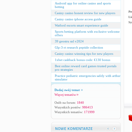
Android app for online casino and sports
betting
Pr
Casiny casino honest review for new players
Li
Casiny casino iphone access guide
Sy
Watford escorts smart experience guide
Sports betting platform with exclusive welcome
offers
39 geostru snl v2024
Glp-3-rt research peptide collection
Casiny casino winning tips for new players
1xbet cashback bonus code: €130 bonus
Best online reward card games trusted portals
pro strategies
Practice pediatric emergencies safely with arthur
simulator
Dodaj swój temat
Więcej tematów
Osób na forum:
1840
Wszystkich postów:
986413
Wszystkich tematów:
171999