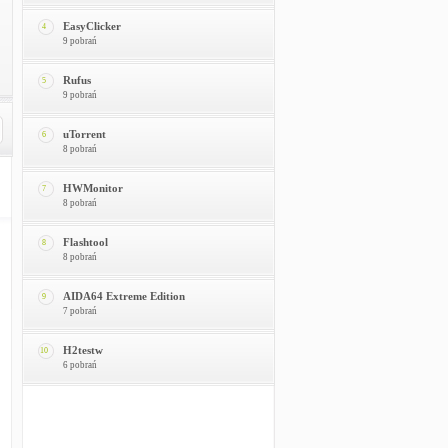
EasyClicker
4
9 pobrań
Rufus
5
9 pobrań
uTorrent
6
8 pobrań
HWMonitor
7
8 pobrań
Flashtool
8
8 pobrań
AIDA64 Extreme Edition
9
7 pobrań
H2testw
10
6 pobrań