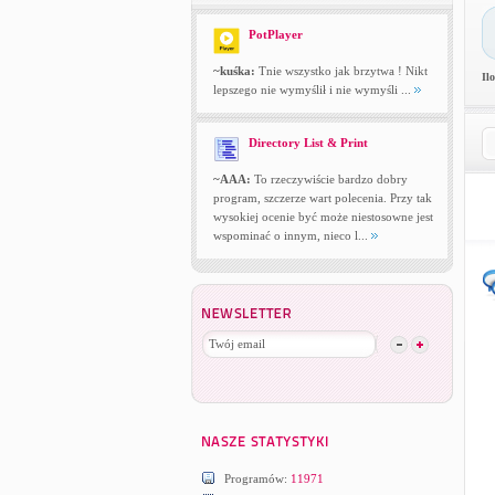
PotPlayer
~kuśka:
Tnie wszystko jak brzytwa ! Nikt
Il
lepszego nie wymyślił i nie wymyśli ...
Directory List & Print
~AAA:
To rzeczywiście bardzo dobry
program, szczerze wart polecenia. Przy tak
wysokiej ocenie być może niestosowne jest
wspominać o innym, nieco l...
Programów:
11971