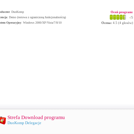
oducent
:
DuoKomp
Oceń program:
cencja
: Demo (testowa z ograniczoną funkcjonalnością)
-
/5
stem Operacyjny
:
Windows 2000/XP/Vista/7/8/10
Ocena:
4.5
(
4
głosów)
Strefa Download programu
DuoKomp Delegacje