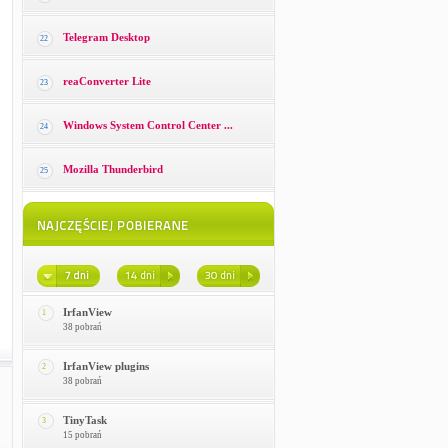
Telegram Desktop
22
reaConverter Lite
23
Windows System Control Center ...
24
Mozilla Thunderbird
25
IrfanView
1
38 pobrań
IrfanView plugins
2
38 pobrań
TinyTask
3
15 pobrań