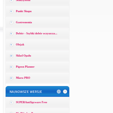
SendSystem
5
Punkt Skupu
6
Gastronomia
7
Dobór - Szybki dobór oczyszcza...
8
Olejak
9
Skład Opału
10
Pigeon Planner
11
Miara PRO
12
SUPERAntiSpyware Free
1