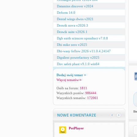
Datamine.discover v2024
Deform 14.0
Dental wings dwos v2021
Deswik nova v2026.3
Deswik suite v2026.1
Dgb earth sciences opendtect v7.0.8
Dhi mike zero v2025
Dhi-wasy feflow 2026 v11.0.4.24147
Digsilent powerfactory v2025
Dnv safeti phast v9.1.0 win64
Dodaj swój temat
Więcej tematów
Osób na forum:
1811
Wszystkich postów:
986444
Wszystkich tematów:
172061
Il
PotPlayer