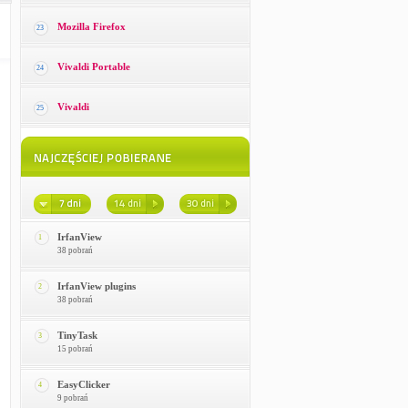
Mozilla Firefox
23
Vivaldi Portable
24
Vivaldi
25
IrfanView
1
38 pobrań
IrfanView plugins
2
38 pobrań
TinyTask
3
15 pobrań
EasyClicker
4
9 pobrań