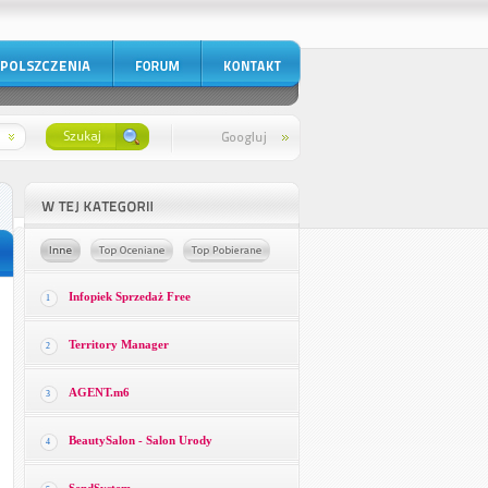
Infopiek Sprzedaż Free
1
Territory Manager
2
AGENT.m6
3
BeautySalon - Salon Urody
4