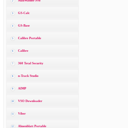
MailWasher Pro
2
GS-Calc
3
GS-Base
4
Calibre Portable
5
Calibre
6
360 Total Security
7
n-Track Studio
8
AIMP
9
VSO Downloader
10
Viber
11
Ahnenblatt Portable
12