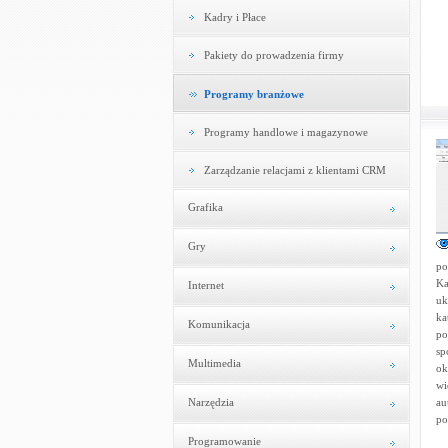
Kadry i Płace
Pakiety do prowadzenia firmy
Programy branżowe
Programy handlowe i magazynowe
Zarządzanie relacjami z klientami CRM
Grafika
Gry
po
Ka
Internet
uk
ka
Komunikacja
po
sp
Multimedia
ok
wi
Narzędzia
au
po
Programowanie