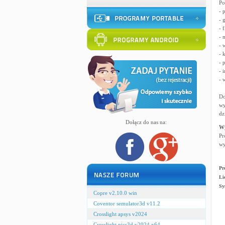
Po
- 
- 
- 
- 
- 
- 
- 
- 
- 
Do
wy
dz
Dołącz do nas na:
W
Pr
wy
Pr
Li
Sy
Copre v2.10.0 win
Coventor semulator3d v11.2
Crosslight apsys v2024
Crosslight pics3d v2024 x64