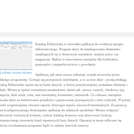
Katalog Elektronika to niewielka aplikacja do ewidencji sprzętu
elektronicznego. Program służy do katalogowania elementów
znajdujących się w domowym warsztacie, miejscu pracy czy
magazynie. Będzie to nieocenione narzędzie dla hobbystów,
pasjonatów i majsterkowiczów z powołania.
zobacz zrzuty ekranu
Aplikacja, jak sama nazwa wskazuje, została stworzona przez
lskiego programistę. Cechuje się przyjaznym interfejsem, a co za tym idzie - prostą obsługą.
talog Elektronika opiera się na bazie danych, w której przechowujemy posiadane elementy i
łady. Można je opisać rozmaitymi parametrami, takimi jak: nazwa, wartość, obudowa, typ,
tegoria, ilość sztuk, cena, stan minimalny, komentarz, zamiennik. Co ciekawe, narzędzie
zwala także na definiowanie projektów i generowanie powiązanych z nimi rozliczeń. W prosty
osób wygenerujemy również raporty dotyczące stanów zerowych/minimalnych. Za pomocą
na konfiguracyjnego dostosujemy aplikację do własnych upodobań. Można wyłączyć
doczność wybranych kolumn, wybrać katalog domowy oraz aktywować funkcję
tomatycznego tworzenia kopii zapasowych bazy danych. Operacja ta może odbywać się
dczas uruchamiania programu bądź co zadany interwał czasowy.