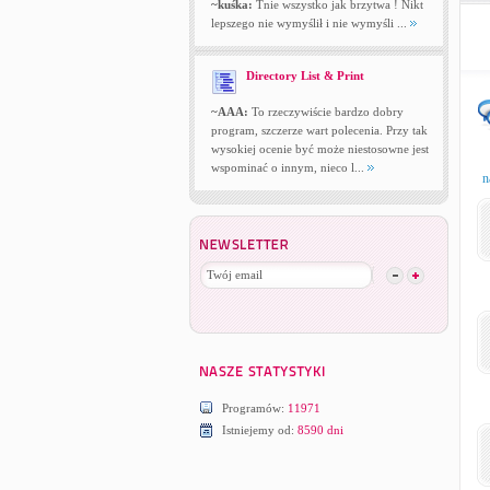
~kuśka:
Tnie wszystko jak brzytwa ! Nikt
lepszego nie wymyślił i nie wymyśli ...
Directory List & Print
~AAA:
To rzeczywiście bardzo dobry
program, szczerze wart polecenia. Przy tak
wysokiej ocenie być może niestosowne jest
wspominać o innym, nieco l...
n
Programów:
11971
Istniejemy od:
8590 dni