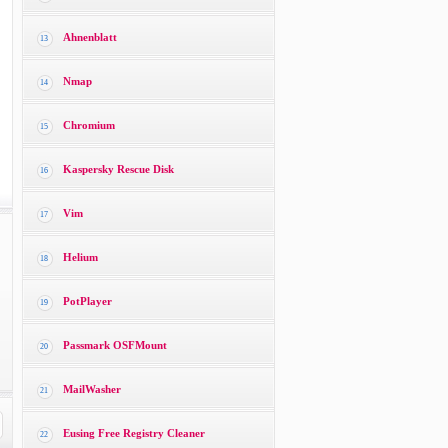
Ahnenblatt
13
Nmap
14
Chromium
15
Kaspersky Rescue Disk
16
Vim
17
Helium
18
PotPlayer
19
Passmark OSFMount
20
MailWasher
21
Eusing Free Registry Cleaner
22