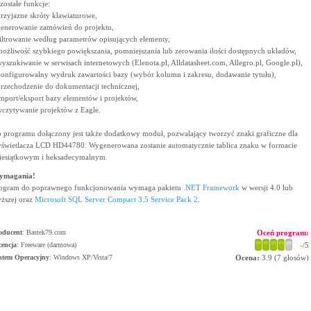
zostałe funkcje:
przyjazne skróty klawiaturowe,
generowanie zamówień do projektu,
filtrowanie według parametrów opisujących elementy,
możliwość szybkiego powiększania, pomniejszania lub zerowania ilości dostępnych układów,
wyszukiwanie w serwisach internetowych (Elenota.pl, Alldatasheet.com, Allegro.pl, Google.pl),
konfigurowalny wydruk zawartości bazy (wybór kolumn i zakresu, dodawanie tytułu),
przechodzenie do dokumentacji technicznej,
import/eksport bazy elementów i projektów,
wczytywanie projektów z Eagle.
 programu dołączony jest także dodatkowy moduł, pozwalający tworzyć znaki graficzne dla
świetlacza LCD HD44780. Wygenerowana zostanie automatycznie tablica znaku w formacie
iesiątkowym i heksadecymalnym.
ymagania!
ogram do poprawnego funkcjonowania wymaga pakietu
.NET Framework
w wersji 4.0 lub
ższej oraz
Microsoft SQL Server Compact 3.5 Service Pack 2
.
oducent
:
Bastek79.com
Oceń program:
cencja
: Freeware (darmowa)
-
/5
stem Operacyjny
:
Windows XP/Vista/7
Ocena:
3.9
(
7
głosów)