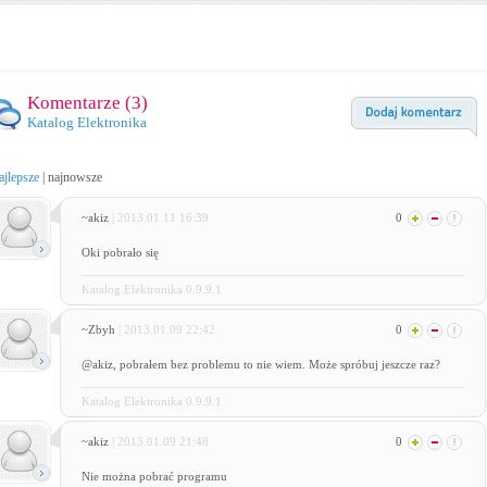
Komentarze (
3
)
Katalog Elektronika
ajlepsze
|
najnowsze
~akiz
| 2013.01.11 16:39
0
Oki pobrało się
Katalog Elektronika 0.9.9.1
~Zbyh
| 2013.01.09 22:42
0
@akiz, pobrałem bez problemu to nie wiem. Może spróbuj jeszcze raz?
Katalog Elektronika 0.9.9.1
~akiz
| 2013.01.09 21:48
0
Nie można pobrać programu