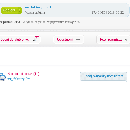
mr_faktury Pro 3.1
Wersja stabilna
17.43 MB | 2019-06-22
ość pobrań: 2153
| W tym miesiącu: 0 | W poprzednim miesiącu: 36
0
Komentarze (
0
)
mr_faktury Pro