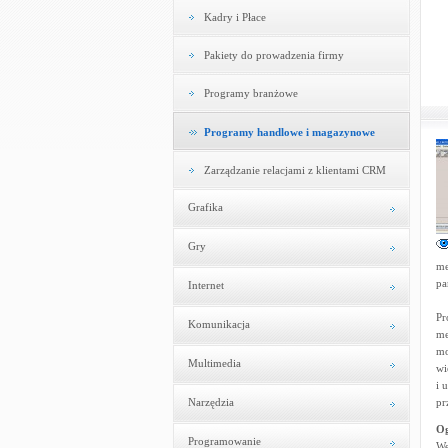
Kadry i Płace
Pakiety do prowadzenia firmy
Programy branżowe
Programy handlowe i magazynowe
Zarządzanie relacjami z klientami CRM
Grafika
Gry
me
pa
Internet
Pr
Komunikacja
me
mo
Multimedia
wi
i 
Narzędzia
pr
Og
Programowanie
We