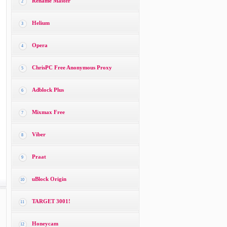
Rename Master
2
Helium
3
Opera
4
ChrisPC Free Anonymous Proxy
5
Adblock Plus
6
Mixmax Free
7
Viber
8
Praat
9
uBlock Origin
10
TARGET 3001!
11
Honeycam
12