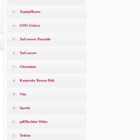
TypingMaster
13
GOG Galaxy
14
XnConvert Portable
15
XnConvert
16
Chromium
17
Kaspersky Rescue Disk
18
Vim
19
Spotify
20
pdfMachine White
21
Todoist
22