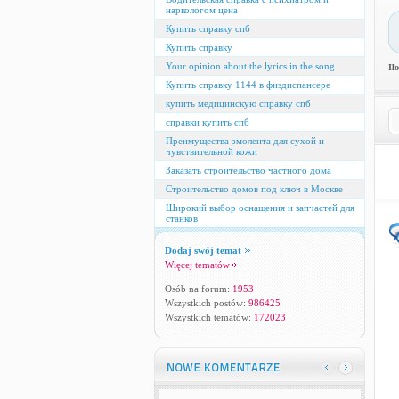
наркологом цена
Купить справку спб
Купить справку
Your opinion about the lyrics in the song
Il
Купить справку 1144 в физдиспансере
купить медицинскую справку спб
справки купить спб
Преимущества эмолента для сухой и
чувствительной кожи
Заказать строительство частного дома
Строительство домов под ключ в Москве
Широкий выбор оснащения и запчастей для
станков
Dodaj swój temat
Więcej tematów
Osób na forum:
1953
Wszystkich postów:
986425
Wszystkich tematów:
172023