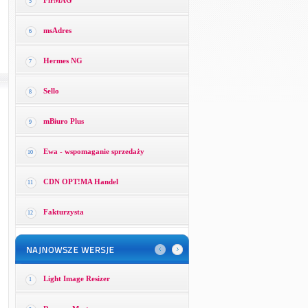
FirMAG
5
msAdres
6
Hermes NG
7
Sello
8
mBiuro Plus
9
Ewa - wspomaganie sprzedaży
10
CDN OPT!MA Handel
11
Fakturzysta
12
Light Image Resizer
1