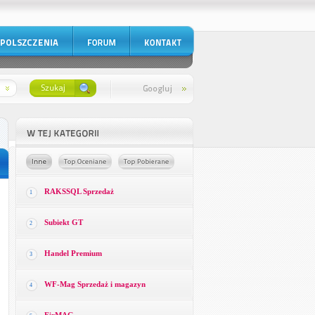
RAKSSQL Sprzedaż
1
Subiekt GT
2
Handel Premium
3
WF-Mag Sprzedaż i magazyn
4