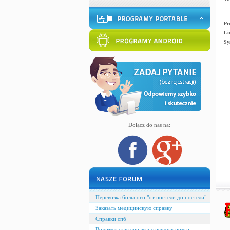
Pr
Li
Sy
Dołącz do nas na:
Перевозка больного "от постели до постели".
Заказать медицинскую справку
Справки спб
Водительская справка с психиатром и