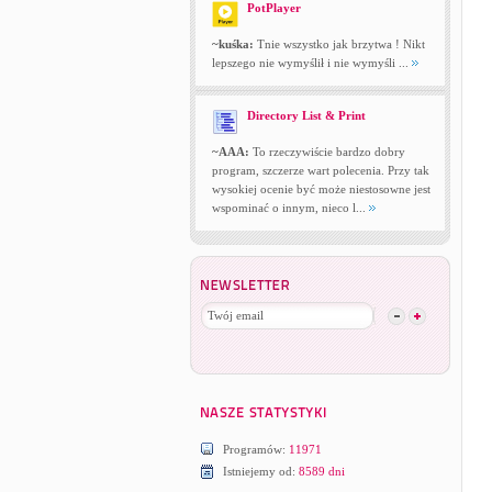
PotPlayer
~kuśka:
Tnie wszystko jak brzytwa ! Nikt
lepszego nie wymyślił i nie wymyśli ...
Directory List & Print
~AAA:
To rzeczywiście bardzo dobry
program, szczerze wart polecenia. Przy tak
wysokiej ocenie być może niestosowne jest
wspominać o innym, nieco l...
Programów:
11971
Istniejemy od:
8589 dni