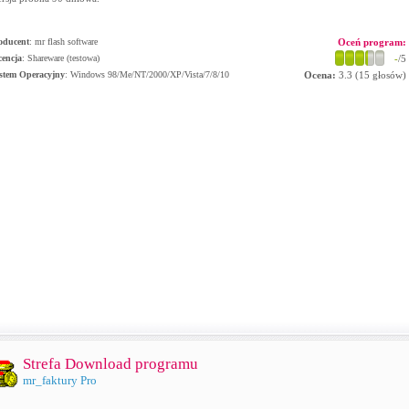
oducent
:
mr flash software
Oceń program:
cencja
: Shareware (testowa)
-
/5
stem Operacyjny
:
Windows 98/Me/NT/2000/XP/Vista/7/8/10
Ocena:
3.3
(
15
głosów)
Strefa Download programu
mr_faktury Pro