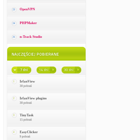
OpenVPN
23
PHPMaker
24
n-Track Studio
25
IrfanView
1
38 pobrań
IrfanView plugins
2
38 pobrań
TinyTask
3
15 pobrań
EasyClicker
4
9 pobrań