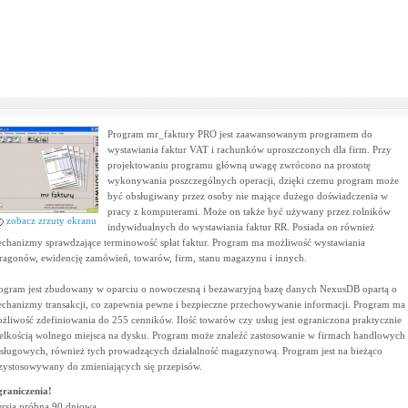
Program mr_faktury PRO jest zaawansowanym programem do
wystawiania faktur VAT i rachunków uproszczonych dla firm. Przy
projektowaniu programu główną uwagę zwrócono na prostotę
wykonywania poszczególnych operacji, dzięki czemu program może
być obsługiwany przez osoby nie mające dużego doświadczenia w
pracy z komputerami. Może on także być używany przez rolników
zobacz zrzuty ekranu
indywidualnych do wystawiania faktur RR. Posiada on również
chanizmy sprawdzające terminowość spłat faktur. Program ma możliwość wystawiania
ragonów, ewidencję zamówień, towarów, firm, stanu magazynu i innych.
ogram jest zbudowany w oparciu o nowoczesną i bezawaryjną bazę danych NexusDB opartą o
chanizmy transakcji, co zapewnia pewne i bezpieczne przechowywanie informacji. Program ma
żliwość zdefiniowania do 255 cenników. Ilość towarów czy usług jest ograniczona praktycznie
elkością wolnego miejsca na dysku. Program może znaleźć zastosowanie w firmach handlowych
usługowych, również tych prowadzących działalność magazynową. Program jest na bieżąco
zystosowywany do zmieniających się przepisów.
raniczenia!
rsja próbna 90 dniowa.