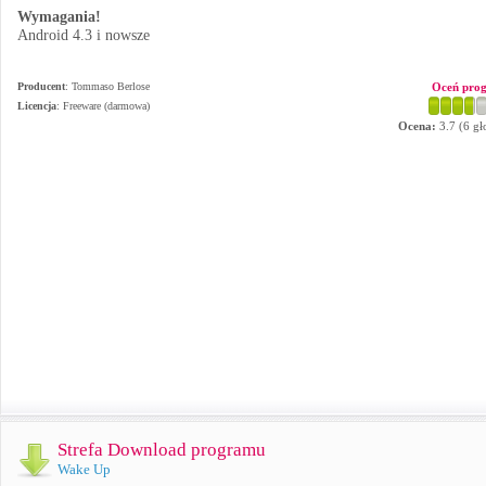
Wymagania!
Android 4.3 i nowsze
Producent
:
Tommaso Berlose
Oceń pro
Licencja
: Freeware (darmowa)
Ocena:
3.7
(
6
gł
Strefa Download programu
Wake Up