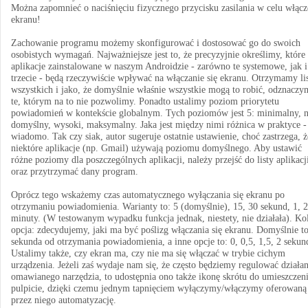
Można zapomnieć o naciśnięciu fizycznego przycisku zasilania w celu włącz
ekranu!
Zachowanie programu możemy skonfigurować i dostosować go do swoich
osobistych wymagań. Najważniejsze jest to, że precyzyjnie określimy, które
aplikacje zainstalowane w naszym Androidzie - zarówno te systemowe, jak i
trzecie - będą rzeczywiście wpływać na włączanie się ekranu. Otrzymamy li
wszystkich i jako, że domyślnie właśnie wszystkie mogą to robić, odznacz
te, którym na to nie pozwolimy. Ponadto ustalimy poziom priorytetu
powiadomień w kontekście globalnym. Tych poziomów jest 5: minimalny, n
domyślny, wysoki, maksymalny. Jaka jest między nimi różnica w praktyce -
wiadomo. Tak czy siak, autor sugeruje ostatnie ustawienie, choć zastrzega, ż
niektóre aplikacje (np. Gmail) używają poziomu domyślnego. Aby ustawić
różne poziomy dla poszczególnych aplikacji, należy przejść do listy aplikacj
oraz przytrzymać dany program.
Oprócz tego wskażemy czas automatycznego wyłączania się ekranu po
otrzymaniu powiadomienia. Warianty to: 5 (domyślnie), 15, 30 sekund, 1, 2
minuty. (W testowanym wypadku funkcja jednak, niestety, nie działała). Ko
opcja: zdecydujemy, jaki ma być poślizg włączania się ekranu. Domyślnie t
sekunda od otrzymania powiadomienia, a inne opcje to: 0, 0,5, 1,5, 2 sekun
Ustalimy także, czy ekran ma, czy nie ma się włączać w trybie cichym
urządzenia. Jeżeli zaś wydaje nam się, że często będziemy regulować działan
omawianego narzędzia, to udostępnia ono także ikonę skrótu do umieszczen
pulpicie, dzięki czemu jednym tapnięciem wyłączymy/włączymy oferowaną
przez niego automatyzację.