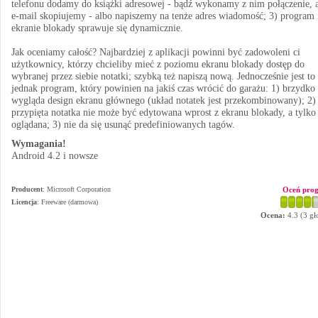
telefonu dodamy do książki adresowej - bądź wykonamy z nim połączenie, 
e-mail skopiujemy - albo napiszemy na tenże adres wiadomość; 3) program 
ekranie blokady sprawuje się dynamicznie.
Jak oceniamy całość? Najbardziej z aplikacji powinni być zadowoleni ci
użytkownicy, którzy chcieliby mieć z poziomu ekranu blokady dostęp do
wybranej przez siebie notatki; szybką też napiszą nową. Jednocześnie jest to
jednak program, który powinien na jakiś czas wrócić do garażu: 1) brzydko
wygląda design ekranu głównego (układ notatek jest przekombinowany); 2)
przypięta notatka nie może być edytowana wprost z ekranu blokady, a tylko
oglądana; 3) nie da się usunąć predefiniowanych tagów.
Wymagania!
Android 4.2 i nowsze
Producent
:
Microsoft Corporation
Oceń pro
Licencja
: Freeware (darmowa)
Ocena:
4.3
(
3
gł