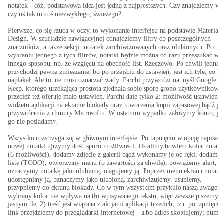
notatek - cóż, podstawowa idea jest jedną z najprostszych. Czy znajdziemy 
czymś takim coś niezwykłego, świeżego?...
Pierwsze, co się rzuca w oczy, to wykonanie interfejsu na podstawie Materia
Design. W szufladzie nawigacyjnej odnajdziemy filtry do poszczególnych
znaczników, a także sekcji: notatek zarchiwizowanych oraz ulubionych. Po
wybraniu jednego z tych filtrów, notatki będzie można od razu przeszukać 
innego sposobu, np. ze względu na obecność list. Rzeczowo. Po chwili jedn
przychodzi pewne zmieszanie, bo po przejściu do ustawień, jest ich tyle, co 
napłakał. Ale to nie musi oznaczać wady. Parchi przywodzi na myśl Google
Keep, którego urzekająca prostota zjednała sobie spore grono użytkowników
przecież też oferuje mało ustawień. Parchi daje tylko 2: możliwość ustawien
widżetu aplikacji na ekranie blokady oraz utworzenia kopii zapasowej bądź j
przywrócenia z chmury Microsoftu. W ostatnim wypadku założymy konto, j
go nie posiadamy.
Wszystko rozstrzyga się w głównym interfejsie. Po tapnięciu w opcję napisa
nowej notatki ujrzymy dość sporo możliwości. Ustalimy bowiem kolor nota
(6 możliwości), dodamy zdjęcie z galerii bądź wykonamy je od ręki, dodam
listę (TODO), otworzymy menu (o zawartości za chwilę), powiążemy alert,
oznaczymy notatkę jako ulubioną, otagujemy ją. Poprzez menu ekranu notat
udostępnimy ją, oznaczymy jako ulubioną, zarchiwizujemy, usuniemy,
przypniemy do ekranu blokady. Co w tym wszystkim przykuło naszą uwagę:
wybrany kolor nie wpływa na tło wpisywanego tekstu, więc zawsze piszemy
jasnym tle; 2) treść jest wiązana z akcjami aplikacji trzecich, tzn. po tapnię
link przejdziemy do przeglądarki internetowej - albo adres skopiujemy; nu