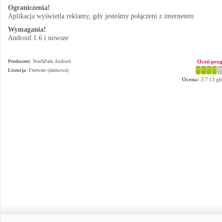
Ograniczenia!
Aplikacja wyświetla reklamy, gdy jesteśmy połączeni z internetem
Wymagania!
Android 1.6 i nowsze
Producent
:
NorthPark.Android
Oceń pro
Licencja
: Freeware (darmowa)
Ocena:
3.7
(
3
gł