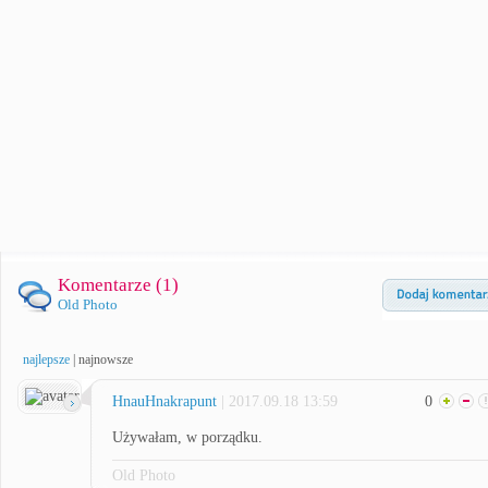
Komentarze (
1
)
Old Photo
najlepsze
|
najnowsze
HnauHnakrapunt
| 2017.09.18 13:59
0
Używałam, w porządku.
Old Photo