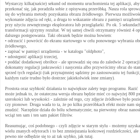
Wystarczy kilka(naście) sekund od momentu uruchomienia tej aplikacji, aby
przekonać się, jak poradziła sobie z opisywaną przeróbką. Nasza rola sprow
się do wybrania metody pozyskania obrazu źródłowego. Pierwsza możliwość
wykonanie zdjęcia od ręki, a druga to wskazanie obrazu z pamięci urządzen
przy użyciu zewnętrznego eksploratora lub przeglądarki. Po ok. 5 sekundac
transformacji ujrzymy rezultat. W tej samej chwili otrzymamy również 4 op
dalszego postępowania. Taki obrazek będzie można bowiem:
• odrzucić i powrócić do ekranu startowego w celu ponownego wybrania ob
źródłowego,
• zapisać w pamięci urządzenia - w katalogu "oldphoto",
• udostępnić aplikacji trzeciej,
• poddać dodatkowej obróbce - ale sprowadzi się ona do zaledwie 2 operacji
dokonamy regulacji jaskrawości i nasycenia albo przywrócimy obraz do sta
sprzed tych regulacji (tak przynajmniej sądzimy po zastosowaniu tej funkcji
każdym razie trudno było dostrzec jakiekolwiek inne zmiany).
Prostota oraz szybkość działania to największe zalety tego programu. Razić
może jednak to, że ostateczna wersja obrazu będzie mieć co najwyżej 800 p
szerokości lub wysokości - zależnie od tego, czy zdjęcie źródłowe było poz
czy pionowe. Druga wada to ta, że po kilku przeróbkach efekt może nam si
znudzić. Narzędzie działa do bólu schematycznie; na pierwotny obraz nanos
wciąż ten sam i ten sam pakiet filtrów.
Reasumując, coś podobnego - czyli zdjęcie w starym stylu - możemy uzysk
wielu znanych edytorach i to bez zmniejszania końcowej rozdzielczości, ale
pewno nie odbędzie się to aż tak szybko, jak tutaj.