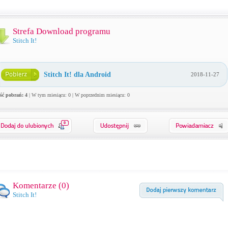
Strefa Download programu
Stitch It!
Stitch It! dla Android
2018-11-27
ość pobrań: 4
| W tym miesiącu: 0 | W poprzednim miesiącu: 0
0
Komentarze (
0
)
Stitch It!