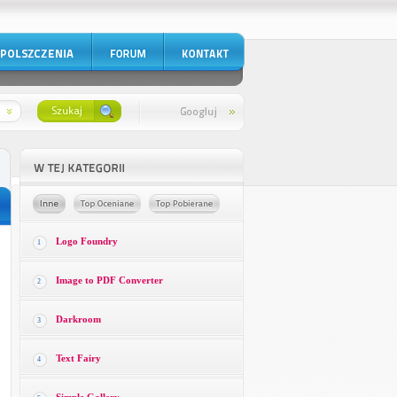
Logo Foundry
1
Image to PDF Converter
2
Darkroom
3
Text Fairy
4