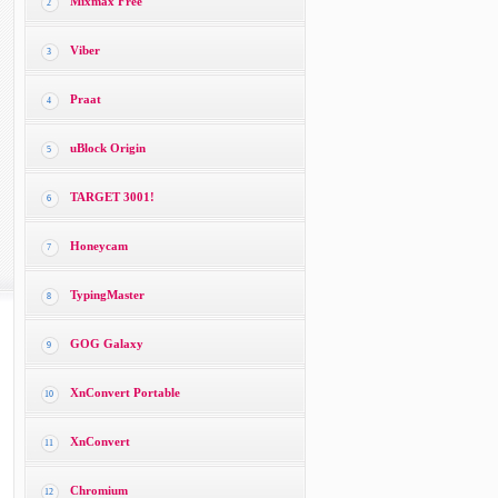
Mixmax Free
2
Viber
3
Praat
4
uBlock Origin
5
TARGET 3001!
6
Honeycam
7
TypingMaster
8
GOG Galaxy
9
XnConvert Portable
10
XnConvert
11
Chromium
12