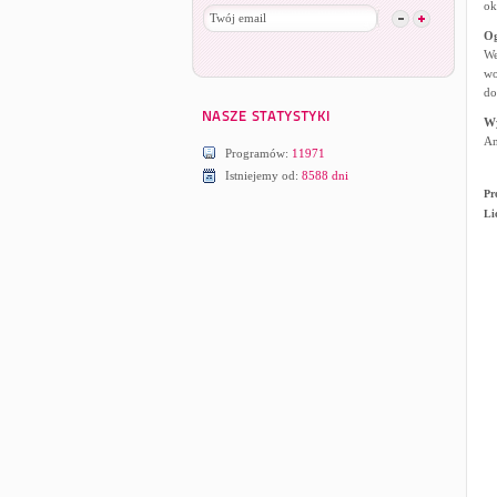
ok
Og
We
wo
do
W
An
Programów:
11971
Istniejemy od:
8588 dni
Pr
Li