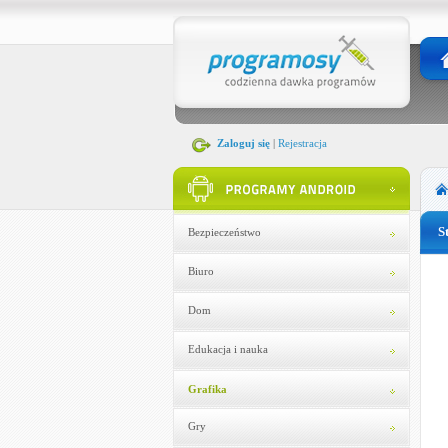
Zaloguj się
|
Rejestracja
St
Bezpieczeństwo
Biuro
Dom
Edukacja i nauka
Grafika
Gry