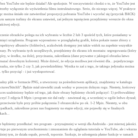
 bez YouTube nie będzie działać! Ale spokojnie. W rzeczywistości chodzi o to, że YouTube jest
trzeby wyłącznie do wyświetlenia filmu instruktażowego. Serio, do niczego więcej. W praktyce
ęc można śmiało nie zatwierdzać propozycji pobrania YouTube i wycofać się (przycisk BACK)
tym samym trafimy do ekranu ustawień, zaś jednym tapnięciem przejdziemy wreszcie do okna
aściwej edycji.
czenie obrazków polega na ich wybraniu w liczbie 2 lub 3 spośród tych, które posiadamy w
mięci urządzenia. Program wyposażono w przeglądarkę grafik, która pokaże nasze zbiory z
rspektywy albumów (folderów), aczkolwiek dostępny jest także widok na zupełnie wszystkie
razy. Po wybraniu tych szczęśliwych, przejdziemy do ekranu ich montażu: segregowania (który
góry, w środku, na dole), przycinania, zakreślania (dane prywatne z jakiegoś obrazka łatwo
mazać dowolnym kolorem). Może dziwić, że edycja możliwa jest również dla... pojedynczego
razka, nie tylko 2 czy 3, jak powiedzieliśmy. Wynika to zaś z tego, że takiego jedynaka można
. tylko przyciąć - i już wyeksportować.
nalny plik w formacie PNG, a utworzony za pośrednictwem aplikacji, znajdziemy w katalogu
ictures/StitchIt". Będzie miał niewielki znak wodny w prawym dolnym rogu. Niestety, końcowy
kces uzależniony będzie od tego, jak duże obrazy będziemy chcieli połączyć: 1) próbowaliśmy
ączyć 3 zdjęcia 8 Mpix i program nie dał rady - zawieszał się, a wcześniej w ogóle ledwo dyszał;
 przeciwnie było przy próbie połączenia 3 obrazeczków po ok. 1-2 Mpix. Niestety, w obu
padkach, zakreślone przez nas fragmenty na etapie edycji, nie pojawiły się w finalnych
ikach...
e będziemy przedłużać: ten program - przynajmniej w wersji dla Androida - jest miernej jakości.
ytuje po pierwszym uruchomieniu i zmuszaniem do oglądania tutoriala w YouTube, ale i wkurza
źniej tym, że działa ospale, powoli, topornie. Szokuje, że udostępnia płatne funkcje w ramach