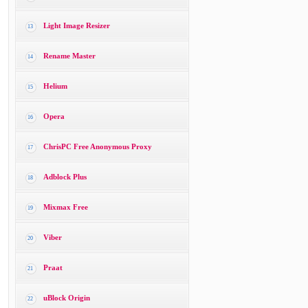
Light Image Resizer
13
Rename Master
14
Helium
15
Opera
16
ChrisPC Free Anonymous Proxy
17
Adblock Plus
18
Mixmax Free
19
Viber
20
Praat
21
uBlock Origin
22