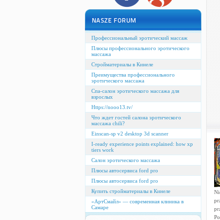
Профессиональный эротический массаж
Плюсы профессионального эротического
массажа
Стройматериалы в Кинеле
Преимущества профессионального
эротического массажа
Спа-салон эротического массажа для
взрослых
Https://nooo13.tv/
Что ждет гостей салона эротического
массажа chili?
Einscan-sp v2 desktop 3d scanner
I-ready experience points explained: how xp
tiers work
Салон эротического массажа
Плюсы автосервиса ford pro
Плюсы автосервиса ford pro
Купить стройматериалы в Кинеле
Ni
pr
«АртСмайл» — современная клиника в
Самаре
pr
Po