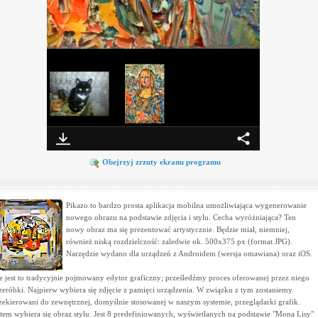
Obejrzyj zrzuty ekranu programu
Pikazo to bardzo prosta aplikacja mobilna umożliwiająca wygenerowanie
nowego obrazu na podstawie zdjęcia i stylu. Cecha wyróżniająca? Ten
nowy obraz ma się prezentować artystycznie. Będzie miał, niemniej,
również niską rozdzielczość: zaledwie ok. 500x375 px (format JPG).
Narzędzie wydano dla urządzeń z Androidem (wersja omawiana) oraz iOS.
e jest to tradycyjnie pojmowany edytor graficzny; prześledźmy proces oferowanej przez niego
zeróbki. Najpierw wybiera się zdjęcie z pamięci urządzenia. W związku z tym zostaniemy
zekierowani do zewnętrznej, domyślnie stosowanej w naszym systemie, przeglądarki grafik.
tem wybiera się obraz stylu. Jest 8 predefiniowanych, wyświetlanych na podstawie "Mona Lisy"