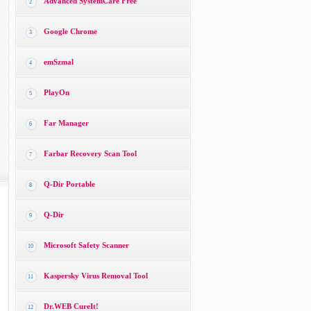
Advanced SystemCare Free
2
Google Chrome
3
emSzmal
4
PlayOn
5
Far Manager
6
Farbar Recovery Scan Tool
7
Q-Dir Portable
8
Q-Dir
9
Microsoft Safety Scanner
10
Kaspersky Virus Removal Tool
11
Dr.WEB CureIt!
12