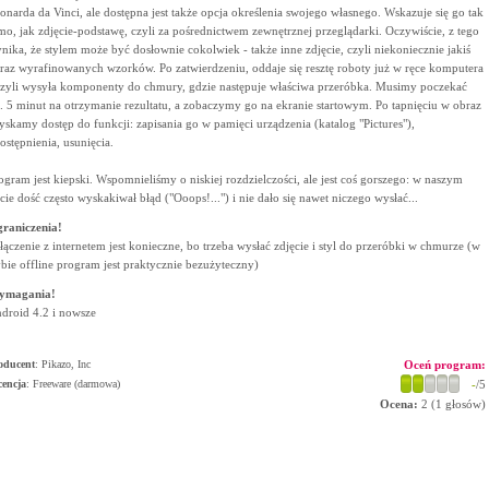
onarda da Vinci, ale dostępna jest także opcja określenia swojego własnego. Wskazuje się go tak
mo, jak zdjęcie-podstawę, czyli za pośrednictwem zewnętrznej przeglądarki. Oczywiście, z tego
nika, że stylem może być dosłownie cokolwiek - także inne zdjęcie, czyli niekoniecznie jakiś
raz wyrafinowanych wzorków. Po zatwierdzeniu, oddaje się resztę roboty już w ręce komputera
czyli wysyła komponenty do chmury, gdzie następuje właściwa przeróbka. Musimy poczekać
. 5 minut na otrzymanie rezultatu, a zobaczymy go na ekranie startowym. Po tapnięciu w obraz
yskamy dostęp do funkcji: zapisania go w pamięci urządzenia (katalog "Pictures"),
ostępnienia, usunięcia.
ogram jest kiepski. Wspomnieliśmy o niskiej rozdzielczości, ale jest coś gorszego: w naszym
ście dość często wyskakiwał błąd ("Ooops!...") i nie dało się nawet niczego wysłać...
raniczenia!
łączenie z internetem jest konieczne, bo trzeba wysłać zdjęcie i styl do przeróbki w chmurze (w
ybie offline program jest praktycznie bezużyteczny)
ymagania!
droid 4.2 i nowsze
oducent
:
Pikazo, Inc
Oceń program:
cencja
: Freeware (darmowa)
-
/5
Ocena:
2
(
1
głosów)