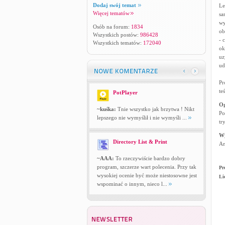
Dodaj swój temat
Le
Więcej tematów
sa
wy
Osób na forum:
1834
ob
Wszystkich postów:
986428
- 
Wszystkich tematów:
172040
ok
uz
ud
Pr
te
PotPlayer
Og
~kuśka:
Tnie wszystko jak brzytwa ! Nikt
Po
lepszego nie wymyślił i nie wymyśli ...
tr
W
Directory List & Print
An
~AAA:
To rzeczywiście bardzo dobry
program, szczerze wart polecenia. Przy tak
Pr
wysokiej ocenie być może niestosowne jest
Li
wspominać o innym, nieco l...