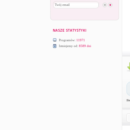
Programów:
11971
Istniejemy od:
8589 dni
Il