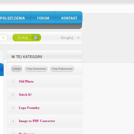
Old Photo
1
Stitch It!
2
Logo Foundry
3
Image to PDF Converter
4