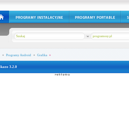
w
programosy.pl
Programy
Android
Grafika
ikazo 3.2.0