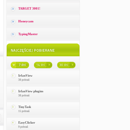
TARGET 3001!
23
Honeycam
24
TypingMaster
25
IrfanView
1
38 pobrań
IrfanView plugins
2
38 pobrań
TinyTask
3
15 pobrań
EasyClicker
4
9 pobrań