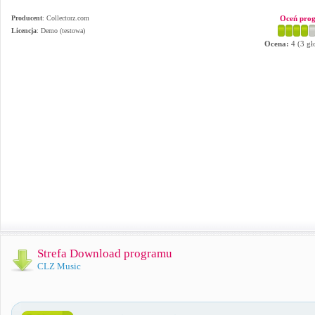
Producent
:
Collectorz.com
Oceń pro
Licencja
: Demo (testowa)
Ocena:
4
(
3
gł
Strefa Download programu
CLZ Music