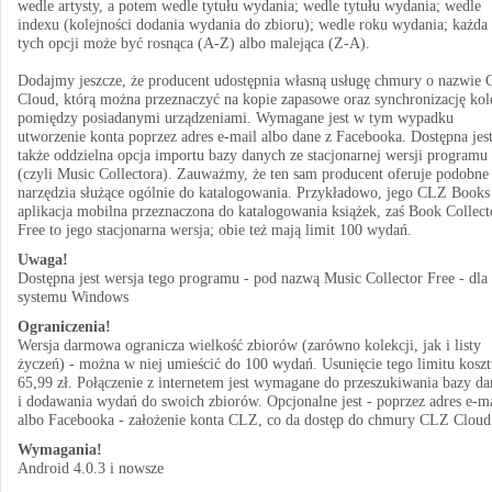
wedle artysty, a potem wedle tytułu wydania; wedle tytułu wydania; wedle
indexu (kolejności dodania wydania do zbioru); wedle roku wydania; każda
tych opcji może być rosnąca (A-Z) albo malejąca (Z-A).
Dodajmy jeszcze, że producent udostępnia własną usługę chmury o nazwie
Cloud, którą można przeznaczyć na kopie zapasowe oraz synchronizację kol
pomiędzy posiadanymi urządzeniami. Wymagane jest w tym wypadku
utworzenie konta poprzez adres e-mail albo dane z Facebooka. Dostępna jes
także oddzielna opcja importu bazy danych ze stacjonarnej wersji programu
(czyli Music Collectora). Zauważmy, że ten sam producent oferuje podobne
narzędzia służące ogólnie do katalogowania. Przykładowo, jego CLZ Books
aplikacja mobilna przeznaczona do katalogowania książek, zaś Book Collect
Free to jego stacjonarna wersja; obie też mają limit 100 wydań.
Uwaga!
Dostępna jest wersja tego programu - pod nazwą Music Collector Free - dla
systemu Windows
Ograniczenia!
Wersja darmowa ogranicza wielkość zbiorów (zarówno kolekcji, jak i listy
życzeń) - można w niej umieścić do 100 wydań. Usunięcie tego limitu koszt
65,99 zł. Połączenie z internetem jest wymagane do przeszukiwania bazy d
i dodawania wydań do swoich zbiorów. Opcjonalne jest - poprzez adres e-m
albo Facebooka - założenie konta CLZ, co da dostęp do chmury CLZ Cloud
Wymagania!
Android 4.0.3 i nowsze