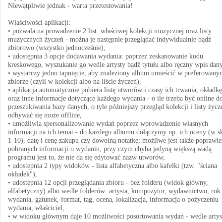
Niewątpliwie jednak - warta przetestowania!
Właściwości aplikacji:
• pozwala na prowadzenie 2 list: właściwej kolekcji muzycznej oraz listy
muzycznych życzeń - można je następnie przeglądać indywidualnie bądź
zbiorowo (wszystko jednocześnie),
• udostępnia 3 opcje dodawania wydania: poprzez zeskanowanie kodu
kreskowego, wyszukanie go wedle artysty bądź tytułu albo ręczny wpis dan
• wystarczy jedno tapnięcie, aby znaleziony album umieścić w preferowany
zbiorze (czyli w kolekcji albo na liście życzeń),
• aplikacja automatycznie pobiera listę utworów i czasy ich trwania, okładkę
oraz inne informacje dotyczące każdego wydania - o ile trzeba być online d
przeszukiwania bazy danych, o tyle późniejszy przegląd kolekcji i listy życz
odbywać się może offline,
• umożliwia spersonalizowanie wydań poprzez wprowadzenie własnych
informacji na ich temat - do każdego albumu dołączymy np. ich oceny (w sk
1-10), datę i cenę zakupu czy dowolną notatkę; możliwe jest także poprawie
pobranych informacji o wydaniu, przy czym chyba jedyną większą wadą
programu jest to, że nie da się edytować nazw utworów,
• udostępnia 2 typy widoków - lista alfabetyczna albo kafelki (tzw. "ściana
okładek"),
• udostępnia 12 opcji przeglądania zbioru - bez folderu (widok główny,
alfabetyczny) albo wedle folderów: artysta, kompozytor, wydawnictwo, rok
wydania, gatunek, format, tag, ocena, lokalizacja, informacja o pożyczeniu
wydania, właściciel,
• w widoku głównym daje 10 możliwości posortowania wydań - wedle artys