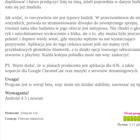
duplikować i łatwo przełączyć listę na inną, jeżeli poprzednia w danym bud
nam się już znudziła.
Jak widać, to rzeczywiście nie jest typowy budzik. W przeciwieństwie do n
wszystkich, pozwala na strumieniowanie dźwięku do zewnętrznego sprzętu, 
również sama idea budzenia w jego ofercie jest nietypowa. Nie chodzi o gło
ryk i natychmiastowe wyskoczenie z łóżka, ale o to, aby można było jeszcze
poleżeć i dopiero wtedy wstać, gdy muzyka wpłynie na nas wystarczająco
pozytywnie. Aplikacja jest do tego ciekawa nawet jeśli nie mamy tych
przykładowych głośników bluetooth, a to dzięki opcji losowego odtwarzani
utworów z playlisty. Każda kolejna pobudka może nas więc zaskoczyć.
PS. Warto dodać, że w planach producenta jest aplikacja dla iOS, a także
wsparcie dla Google ChromeCast oraz muzyki z serwisów streamingowych.
Uwaga!
Program jest w wersji beta, więc może nie działać stabilnie, zawieszać się it
Wymagania!
Android 4.3 i nowsze
Producent
:
Sleepcast Ltd
Oceń pro
Licencja
: Freeware (darmowa)
Ocena:
5
(
1
gł