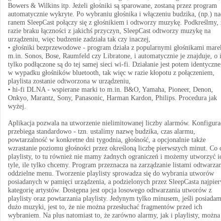
Bowers & Wilkins itp. Jeżeli głośniki są sparowane, zostaną przez program
automatycznie wykryte. Po wybraniu głośnika i włączeniu budzika, (np.) n
ranem SleepCast połączy się z głośnikiem i odtworzy muzykę. Podkreślmy,
razie braku łączności z jakichś przyczyn, SleepCast odtworzy muzykę na
urządzeniu, więc budzenie zadziała tak czy inaczej,
• głośniki bezprzewodowe - program działa z popularnymi głośnikami mare
m.in. Sonos, Bose, Raumfeld czy Libratone, i automatycznie je znajduje, o i
tylko podłączone są do tej samej sieci wi-fi. Działanie jest potem identyczne
w wypadku głośników bluetooth, tak więc w razie kłopotu z połączeniem,
playlista zostanie odtworzona w urządzeniu,
• hi-fi DLNA - wspierane marki to m.in. B&O, Yamaha, Pioneer, Denon,
Onkyo, Marantz, Sony, Panasonic, Harman Kardon, Philips. Procedura jak
wyżej.
Aplikacja pozwala na utworzenie nielimitowanej liczby alarmów. Konfigura
przebiega standardowo - tzn. ustalimy nazwę budzika, czas alarmu,
powtarzalność w konkretne dni tygodnia, głośność, a opcjonalnie także
wzrastanie poziomu głośności przez określoną liczbę pierwszych minut. Co 
playlisty, to tu również nie mamy żadnych ograniczeń i możemy utworzyć i
tyle, ile tylko chcemy. Program przeznacza na zarządzanie listami odtwarza
oddzielne menu. Tworzenie playlisty sprowadza się do wybrania utworów
posiadanych w pamięci urządzenia, a podzielonych przez SleepCasta najpie
kategorię artystów. Dostępna jest opcja losowego odtwarzania utworów z
playlisty oraz powtarzania playlisty. Jedynym tylko minusem, jeśli posiada
dużo muzyki, jest to, że nie można przesłuchać fragmentów przed ich
wybraniem. Na plus natomiast to, że zarówno alarmy, jak i playlisty, można