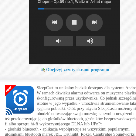
Obejrzyj zrzuty ekranu programu
SleepCast to unikalny budzik dostępny dla systemu Andro
W ramach dźwięku alarmu odtwarza on muzyczną playlis
skonfigurowaną przez użytkownika. Co jednak szczególni
istotne w jego wypadku - umożliwia strumieniowanie tak
sygnału pobudki. Otóż przy użyciu SleepCasta możemy s
obudzić odtwarzając swoją muzykę na swoim urządzeniu 
też przekierowując ją do głośników bluetooth, głośników bezprzewodowych
fi albo sprzętu hi-fi wykorzystującego DLNA lub UPnP:
• głośniki bluetooth - aplikacja współpracuje ze wszystkimi popularnymi
głośnikami bluetooth marek JBL, DKnight, Roker, Cambridge Soundworks,