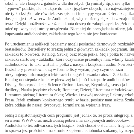
szkolne, ale i książki z gatunków dla dorosłych (kryminały itp.); nie tylko
"typowo" polskie, ale i służące do nauki języków obcych; i co najważniejsze
nie tylko książki, ale również czasopisma i inne typy wydań. Oferta z aplika
dostępna jest też w serwisie Audioteka.pl, więc możemy się z nią zaznajomić
teraz. Dzięki możliwości założenia konta dostęp do zakupionych książek m
mieć np. w sytuacji utraty urządzenia. Niemniej do przeglądania oferty, jak 
kupowania audiobooków, zakładanie tego konta nie jest konieczne.
Po uruchomieniu aplikacji będziemy mogli posłuchać darmowych rozdział
bestsellerów. Bestsellery to zresztą jedna z głównych zakładek programu. In
zakładki to Nowości, Katalog, Szukaj oraz Moja półka. Moja półka to nazw
zakładki startowej - zakładki, która oczywiście prezentuje nasz własny katal
audiobooków; to taka wirtualna półka z naszymi książkami audio. Nowości 
Bestsellery prezentowane są w formie listy wydań, przy czym od razu
otrzymujemy informację o lektorach i długości trwania całości. Zakładka
Katalog udostępnia z kolei w pierwszej kolejności kategorie audiobooków:
Disney; Superprodukcje; Science-fiction i fantasy; Kryminały, sensacja i
thrillery; Nauka języków obcych; Romanse; Dzieci; Literatura młodzieżowa
Literatura piękna; Literatura faktu; Wiedza i rozwój osobisty; Lektury szkol
Prasa. Jeżeli szukamy konkretnego tytułu w bazie, posłuży nam sekcja Szuka
która oddaje do naszej dyspozycji formularz na wpisanie frazy.
Jedną z najistotniejszych cech programu jest jednak to, że prócz integracji z
serwisem WWW oraz możliwością pobierania zakupionych audiobooków,
Audioteka to też odtwarzacz tych książek. Jeśli chodzi o słuchanie fragment
to sprawa jest prościutka: na stronie z opisem audiobooka stukamy, by rozp