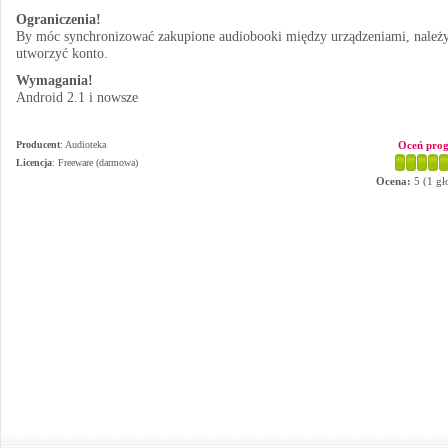
Ograniczenia!
By móc synchronizować zakupione audiobooki między urządzeniami, należ
utworzyć konto.
Wymagania!
Android 2.1 i nowsze
Producent
:
Audioteka
Oceń pro
Licencja
: Freeware (darmowa)
Ocena:
5
(
1
gł