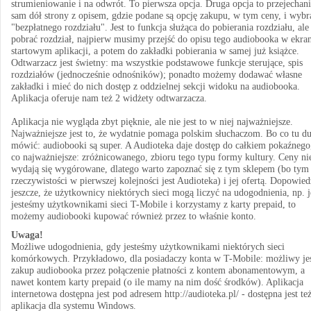
strumieniowanie i na odwrót. To pierwsza opcja. Druga opcja to przejechani
sam dół strony z opisem, gdzie podane są opcję zakupu, w tym ceny, i wybr
"bezpłatnego rozdziału". Jest to funkcja służąca do pobierania rozdziału, ale
pobrać rozdział, najpierw musimy przejść do opisu tego audiobooka w ekra
startowym aplikacji, a potem do zakładki pobierania w samej już książce.
Odtwarzacz jest świetny: ma wszystkie podstawowe funkcje sterujące, spis
rozdziałów (jednocześnie odnośników); ponadto możemy dodawać własne
zakładki i mieć do nich dostęp z oddzielnej sekcji widoku na audiobooka.
Aplikacja oferuje nam też 2 widżety odtwarzacza.
Aplikacja nie wygląda zbyt pięknie, ale nie jest to w niej najważniejsze.
Najważniejsze jest to, że wydatnie pomaga polskim słuchaczom. Bo co tu d
mówić: audiobooki są super. A Audioteka daje dostęp do całkiem pokaźnego
co najważniejsze: zróżnicowanego, zbioru tego typu formy kultury. Ceny ni
wydają się wygórowane, dlatego warto zapoznać się z tym sklepem (bo tym
rzeczywistości w pierwszej kolejności jest Audioteka) i jej ofertą. Dopowie
jeszcze, że użytkownicy niektórych sieci mogą liczyć na udogodnienia, np. j
jesteśmy użytkownikami sieci T-Mobile i korzystamy z karty prepaid, to
możemy audiobooki kupować również przez to właśnie konto.
Uwaga!
Możliwe udogodnienia, gdy jesteśmy użytkownikami niektórych sieci
komórkowych. Przykładowo, dla posiadaczy konta w T-Mobile: możliwy je
zakup audiobooka przez połączenie płatności z kontem abonamentowym, a
nawet kontem karty prepaid (o ile mamy na nim dość środków). Aplikacja
internetowa dostępna jest pod adresem http://audioteka.pl/ - dostępna jest te
aplikacja dla systemu Windows.