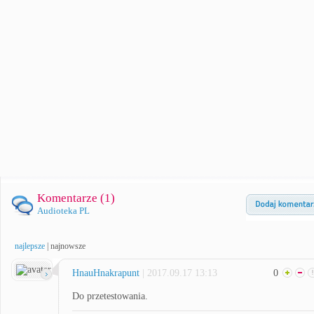
Komentarze (
1
)
Audioteka PL
najlepsze
|
najnowsze
HnauHnakrapunt
| 2017.09.17 13:13
0
Do przetestowania.