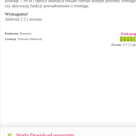
kosztuje 7,99 zł i oprócz usunięcia reklam oferuje kolejne poziomy trening
czy aktywację funkcji powiadomienia o treningu.
Wymagania!
Android 2.2 i nowsze
Producent
:
Runtastic
Oceń pro
Licencja
: Freeware (darmowa)
Ocena:
4.5
(
2
gł
Strefa Download programu