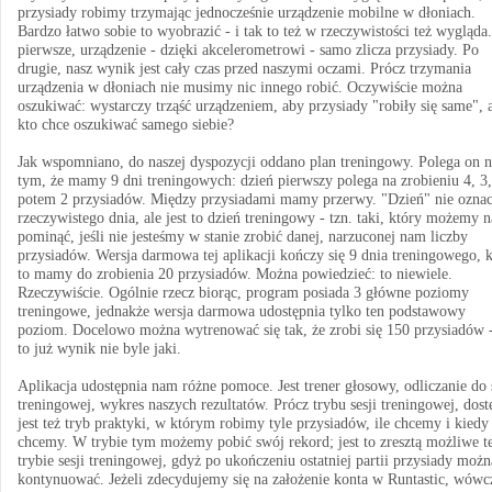
przysiady robimy trzymając jednocześnie urządzenie mobilne w dłoniach.
Bardzo łatwo sobie to wyobrazić - i tak to też w rzeczywistości też wygląda
pierwsze, urządzenie - dzięki akcelerometrowi - samo zlicza przysiady. Po
drugie, nasz wynik jest cały czas przed naszymi oczami. Prócz trzymania
urządzenia w dłoniach nie musimy nic innego robić. Oczywiście można
oszukiwać: wystarczy trząść urządzeniem, aby przysiady "robiły się same", 
kto chce oszukiwać samego siebie?
Jak wspomniano, do naszej dyspozycji oddano plan treningowy. Polega on n
tym, że mamy 9 dni treningowych: dzień pierwszy polega na zrobieniu 4, 3,
potem 2 przysiadów. Między przysiadami mamy przerwy. "Dzień" nie ozna
rzeczywistego dnia, ale jest to dzień treningowy - tzn. taki, który możemy 
pominąć, jeśli nie jesteśmy w stanie zrobić danej, narzuconej nam liczby
przysiadów. Wersja darmowa tej aplikacji kończy się 9 dnia treningowego, 
to mamy do zrobienia 20 przysiadów. Można powiedzieć: to niewiele.
Rzeczywiście. Ogólnie rzecz biorąc, program posiada 3 główne poziomy
treningowe, jednakże wersja darmowa udostępnia tylko ten podstawowy
poziom. Docelowo można wytrenować się tak, że zrobi się 150 przysiadów -
to już wynik nie byle jaki.
Aplikacja udostępnia nam różne pomoce. Jest trener głosowy, odliczanie do s
treningowej, wykres naszych rezultatów. Prócz trybu sesji treningowej, dos
jest też tryb praktyki, w którym robimy tyle przysiadów, ile chcemy i kiedy
chcemy. W trybie tym możemy pobić swój rekord; jest to zresztą możliwe t
trybie sesji treningowej, gdyż po ukończeniu ostatniej partii przysiady możn
kontynuować. Jeżeli zdecydujemy się na założenie konta w Runtastic, wówc