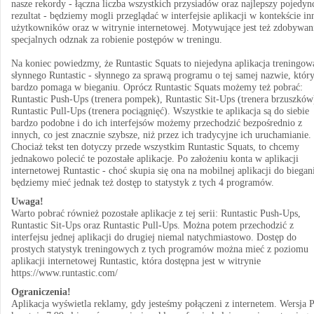
nasze rekordy - łączna liczba wszystkich przysiadów oraz najlepszy pojedyn
rezultat - będziemy mogli przeglądać w interfejsie aplikacji w kontekście i
użytkowników oraz w witrynie internetowej. Motywujące jest też zdobywan
specjalnych odznak za robienie postępów w treningu.
Na koniec powiedzmy, że Runtastic Squats to niejedyna aplikacja treningow
słynnego Runtastic - słynnego za sprawą programu o tej samej nazwie, któr
bardzo pomaga w bieganiu. Oprócz Runtastic Squats możemy też pobrać:
Runtastic Push-Ups (trenera pompek), Runtastic Sit-Ups (trenera brzuszków
Runtastic Pull-Ups (trenera pociągnięć). Wszystkie te aplikacja są do siebie
bardzo podobne i do ich interfejsów możemy przechodzić bezpośrednio z
innych, co jest znacznie szybsze, niż przez ich tradycyjne ich uruchamianie.
Chociaż tekst ten dotyczy przede wszystkim Runtastic Squats, to chcemy
jednakowo polecić te pozostałe aplikacje. Po założeniu konta w aplikacji
internetowej Runtastic - choć skupia się ona na mobilnej aplikacji do biegan
będziemy mieć jednak też dostęp to statystyk z tych 4 programów.
Uwaga!
Warto pobrać również pozostałe aplikacje z tej serii: Runtastic Push-Ups,
Runtastic Sit-Ups oraz Runtastic Pull-Ups. Można potem przechodzić z
interfejsu jednej aplikacji do drugiej niemal natychmiastowo. Dostęp do
prostych statystyk treningowych z tych programów można mieć z poziomu
aplikacji internetowej Runtastic, która dostępna jest w witrynie
https://www.runtastic.com/
Ograniczenia!
Aplikacja wyświetla reklamy, gdy jesteśmy połączeni z internetem. Wersja 