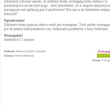
informacji (chociaż szkoda, że niektóre działy wymagają trybu online) i to
pochodzących od nie byle kogo - dość powiedzieć, że w zespole merytoryc
pracującym nad aplikacją jest 4 profesorów! Kto ma w tej dziedzinie więks
autorytet?
Ograniczenia!
Założenie konta poprzez adres e-mail jest wymagane. Tryb online wymagan
jest do pełnej funkcjonalności (np. dodawania produktów z bazy Instytutu).
Wymagania!
Android 4.2 i nowsze
Producent
:
Instytut Żywności i Żywienia
Oceń pro
Licencja
: Freeware (darmowa)
Ocena:
5
(
1
gł