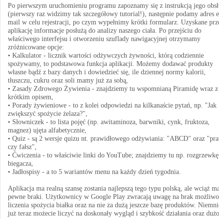
Po pierwszym uruchomieniu programu zapoznamy się z instrukcją jego obsł
(pierwszy raz widzimy tak szczegółowy tutorial!), następnie podamy adres e
mail w celu rejestracji, po czym wypełnimy krótki formularz. Uzyskane prz
aplikację informacje posłużą do analizy naszego ciała. Po przejściu do
właściwego interfejsu i otworzeniu szuflady nawigacyjnej otrzymamy
zróżnicowane opcje:
• Kalkulator - licznik wartości odżywczych żywności, którą codziennie
spożywamy, to podstawowa funkcja aplikacji. Możemy dodawać produkty
własne bądź z bazy danych i dowiedzieć się, ile dziennej normy kalorii,
tłuszczu, cukru oraz soli mamy już za sobą,
• Zasady Zdrowego Żywienia - znajdziemy tu wspomnianą Piramidę wraz z 
krótkim opisem,
• Porady żywieniowe - to z kolei odpowiedzi na kilkanaście pytań, np. "Jak
zwiększyć spożycie żelaza?",
• Słowniczek - to lista pojęć (np. awitaminoza, barwniki, cynk, fruktoza,
magnez) ujęta alfabetycznie,
• Quiz - są 2 wersje quizu nt. prawidłowego odżywiania: "ABCD" oraz "pr
czy fałsz",
• Ćwiczenia - to właściwie linki do YouTube; znajdziemy tu np. rozgrzewkę
biegacza,
• Jadłospisy - a to 5 wariantów menu na każdy dzień tygodnia.
Aplikacja ma realną szansę zostania najlepszą tego typu polską, ale wciąż m
pewne braki. Użytkownicy w Google Play zwracają uwagę na brak możliwo
liczenia spożycia białka oraz na nie za dużą jeszcze bazę produktów. Niemni
już teraz możecie liczyć na doskonały wygląd i szybkość działania oraz duż