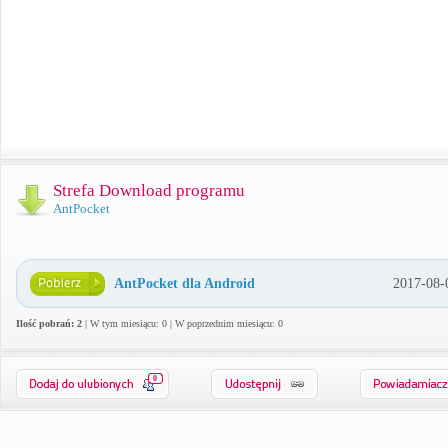
Strefa Download programu
AntPocket
AntPocket dla Android
2017-08-
Ilość pobrań: 2
| W tym miesiącu: 0 | W poprzednim miesiącu: 0
0