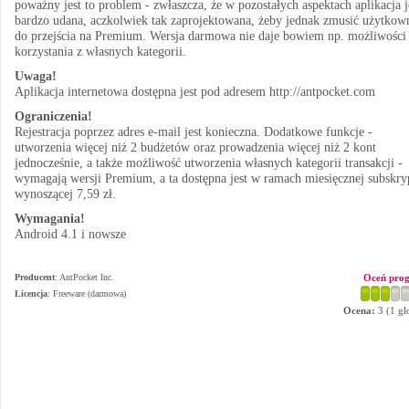
poważny jest to problem - zwłaszcza, że w pozostałych aspektach aplikacja j
bardzo udana, aczkolwiek tak zaprojektowana, żeby jednak zmusić użytkow
do przejścia na Premium. Wersja darmowa nie daje bowiem np. możliwości
korzystania z własnych kategorii.
Uwaga!
Aplikacja internetowa dostępna jest pod adresem http://antpocket.com
Ograniczenia!
Rejestracja poprzez adres e-mail jest konieczna. Dodatkowe funkcje -
utworzenia więcej niż 2 budżetów oraz prowadzenia więcej niż 2 kont
jednocześnie, a także możliwość utworzenia własnych kategorii transakcji -
wymagają wersji Premium, a ta dostępna jest w ramach miesięcznej subskry
wynoszącej 7,59 zł.
Wymagania!
Android 4.1 i nowsze
Producent
:
AntPocket Inc.
Oceń pro
Licencja
: Freeware (darmowa)
Ocena:
3
(
1
gł