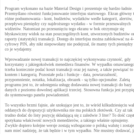
Program wykonano na bazie Material Design i prezentuje się bardzo ładnie.
Przemyślano również funkcjonowanie interfejsu startowego. Ekran główny 
różne podsumowania - kont, budżetów, wydatków wedle kategorii, alertów,
przepływu pieniędzy czy najdroższego wydatku - w formie przesuwalnych
widżetów. Natomiast po przesunięciu tego ekranu w bok otrzymuje się
błyskawiczny widok na stan poszczególnych kont, utworzonych budżetów o
raporty (statystyki) transakcji. Dostęp do interfejsu można zablokować na 4-
cyfrowy PIN, aby nikt niepowołany nie podejrzał, ile mamy tych pieniędzy 
co je wydajemy.
Wprowadzanie nowej transakcji to najczęściej wykonywana czynność, gdy
korzystamy z jakiegokolwiek menedżera finansów. W wypadku omawianeg
trzeba koniecznie podać koszt transakcji oraz jej nazwę, a także powiązać to
kontem i kategorią. Pozostałe pola i funkcje - data, powtarzalność,
przypomnienie, notatka, lokalizacja, obrazek - są tylko opcjonalne. Zaletą
programu jest to, że udostępnia usługę dodawania nowej transakcji do bazy
danych z poziomu dowolnej aplikacji trzeciej. Stosowna funkcja jest przypię
do systemowego panelu powiadomień.
To wszystko brzmi fajnie, ale szokujące jest to, że wśród kilkudziesięciu wa
oddanych do dyspozycji użytkownika nie ma polskich złotówek. Czy aż tak
trudno dodać do listy pozycję składającą się z zaledwie 3 liter? To dość częs
spotykana właściwość nowych menedżerów, a takiego właśnie opisujemy.
Zwykle dopiero kolejne wersje zostają wzbogacone o polską walutę i zostaje
nam mieć nadzieję, że tak będzie i w tym wypadku. Nie musimy dodawać, j