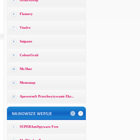
GrabNDrop
5
Flamory
6
Visolve
7
Snipaste
8
ColourGrab
9
Mr.Shot
10
Monosnap
11
Apowersoft Przechwytywanie Ekr...
12
SUPERAntiSpyware Free
1