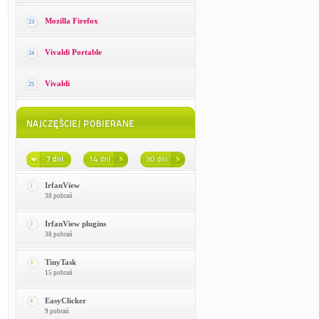
Mozilla Firefox
23
Vivaldi Portable
24
Vivaldi
25
IrfanView
1
38 pobrań
IrfanView plugins
2
38 pobrań
TinyTask
3
15 pobrań
EasyClicker
4
9 pobrań