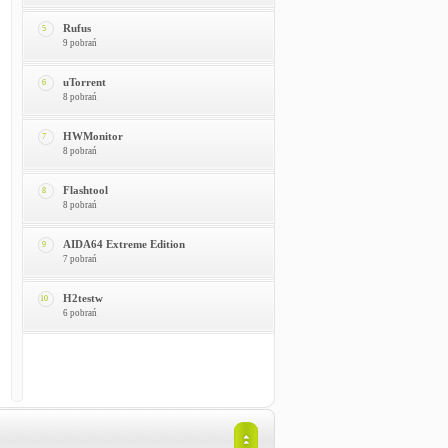
Rufus
5
9 pobrań
uTorrent
6
8 pobrań
HWMonitor
7
8 pobrań
Flashtool
8
8 pobrań
AIDA64 Extreme Edition
9
7 pobrań
H2testw
10
6 pobrań