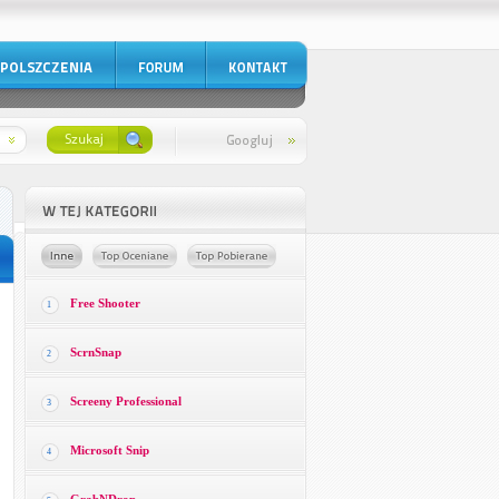
Free Shooter
1
ScrnSnap
2
Screeny Professional
3
Microsoft Snip
4