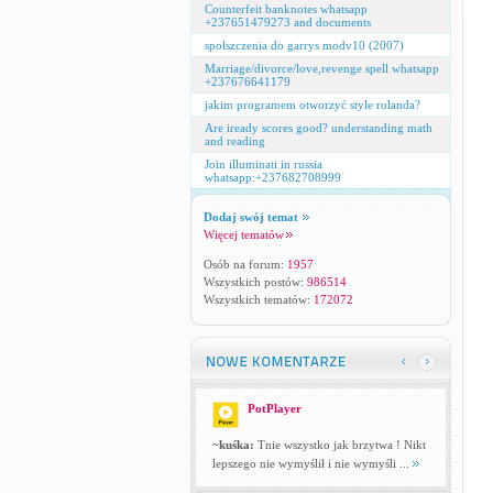
Counterfeit banknotes whatsapp
+237651479273 and documents
spolszczenia do garrys modv10 (2007)
Marriage/divorce/love,revenge spell whatsapp
+237676641179
jakim programem otworzyć style rolanda?
Are iready scores good? understanding math
and reading
Join illuminati in russia
whatsapp:+237682708999
Dodaj swój temat
Więcej tematów
Osób na forum:
1957
Wszystkich postów:
986514
Wszystkich tematów:
172072
PotPlayer
~kuśka:
Tnie wszystko jak brzytwa ! Nikt
lepszego nie wymyślił i nie wymyśli ...