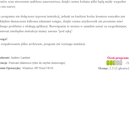
zutów oraz stworzenie szablonu nazewnictwa, dzięki czemu kolejne pliki będą miały wygodne
a nas nazwy.
 programu nie dołączono typowej instrukcji, jednak na każdym kroku kreatora wszystko jest
kładnie tłumaczone kilkoma zdaniami wstępu, dzięki czemu użytkownik nie powinien mieć
dnego problemu z obsługą aplikacji. Rozwiązanie to można w zasadzie uznać za wygodniejsze,
nieważ niezbędne instrukcje mamy zawsze "pod ręką".
waga!
 rozpakowaniu pliku archiwum, program nie wymaga instalacji.
oducent
:
Andrew Lambert
Oceń program:
cencja
: Freeware (darmowa tylko do użytku domowego)
-
/5
stem Operacyjny
:
Windows XP/Vista/7/8/10
Ocena:
2.5
(
2
głosów)