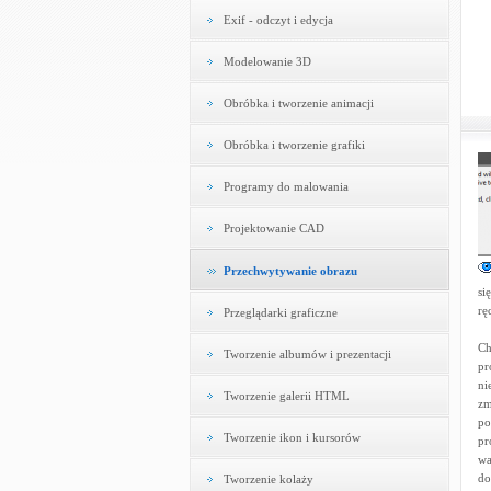
Exif - odczyt i edycja
Modelowanie 3D
Obróbka i tworzenie animacji
Obróbka i tworzenie grafiki
Programy do malowania
Projektowanie CAD
Przechwytywanie obrazu
si
rę
Przeglądarki graficzne
Ch
Tworzenie albumów i prezentacji
pr
ni
Tworzenie galerii HTML
zm
po
Tworzenie ikon i kursorów
pr
wa
do
Tworzenie kolaży