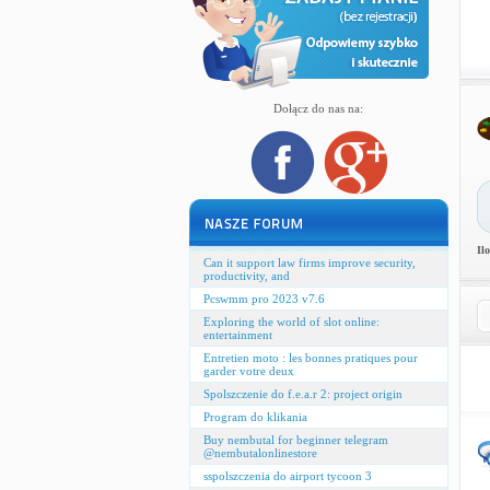
Dołącz do nas na:
Il
Can it support law firms improve security,
productivity, and
Pcswmm pro 2023 v7.6
Exploring the world of slot online:
entertainment
Entretien moto : les bonnes pratiques pour
garder votre deux
Spolszczenie do f.e.a.r 2: project origin
Program do klikania
Buy nembutal for beginner telegram
@nembutalonlinestore
sspolszczenia do airport tycoon 3