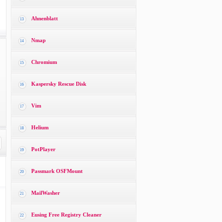
Ahnenblatt
13
Nmap
14
Chromium
15
Kaspersky Rescue Disk
16
Vim
17
Helium
18
PotPlayer
19
Passmark OSFMount
20
MailWasher
21
Eusing Free Registry Cleaner
22