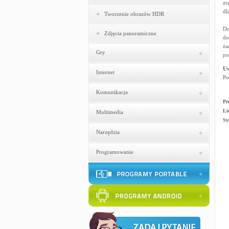
zr
dl
Tworzenie obrazów HDR
Do
Zdjęcia panoramiczne
do
ża
Gry
po
U
Internet
Po
Komunikacja
Pr
Li
Multimedia
Sy
Narzędzia
Programowanie