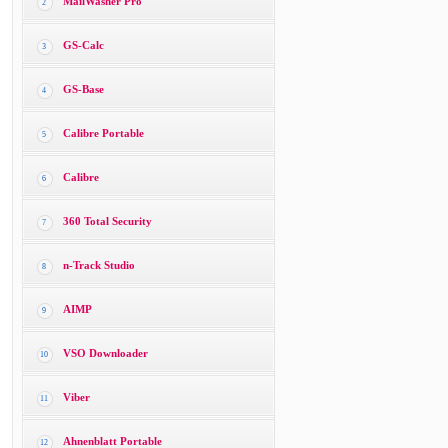
MailWasher Pro
2
GS-Calc
3
GS-Base
4
Calibre Portable
5
Calibre
6
360 Total Security
7
n-Track Studio
8
AIMP
9
VSO Downloader
10
Viber
11
Ahnenblatt Portable
12