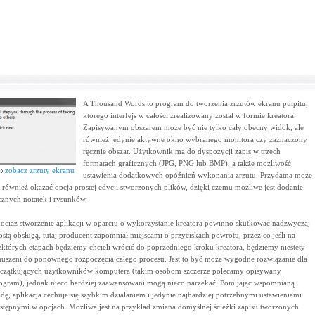
A Thousand Words to program do tworzenia zrzutów ekranu pulpitu,
którego interfejs w całości zrealizowany został w formie kreatora.
Zapisywanym obszarem może być nie tylko cały obecny widok, ale
również jedynie aktywne okno wybranego monitora czy zaznaczony
ręcznie obszar. Użytkownik ma do dyspozycji zapis w trzech
formatach graficznych (JPG, PNG lub BMP), a także możliwość
zobacz zrzuty ekranu
ustawienia dodatkowych opóźnień wykonania zrzutu. Przydatna może
ę również okazać opcja prostej edycji stworzonych plików, dzięki czemu możliwe jest dodanie
cznych notatek i rysunków.
ociaż stworzenie aplikacji w oparciu o wykorzystanie kreatora powinno skutkować nadzwyczaj
ostą obsługą, tutaj producent zapomniał miejscami o przyciskach powrotu, przez co jeśli na
ektórych etapach będziemy chcieli wrócić do poprzedniego kroku kreatora, będziemy niestety
uszeni do ponownego rozpoczęcia całego procesu. Jest to być może wygodne rozwiązanie dla
czątkujących użytkowników komputera (takim osobom szczerze polecamy opisywany
ogram), jednak nieco bardziej zaawansowani mogą nieco narzekać. Pomijając wspomnianą
dę, aplikacja cechuje się szybkim działaniem i jedynie najbardziej potrzebnymi ustawieniami
stępnymi w opcjach. Możliwa jest na przykład zmiana domyślnej ścieżki zapisu tworzonych