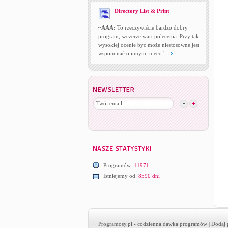
Directory List & Print
~AAA:
To rzeczywiście bardzo dobry
program, szczerze wart polecenia. Przy tak
wysokiej ocenie być może niestosowne jest
wspominać o innym, nieco l...
Programów:
11971
Istniejemy od:
8590 dni
Programosy.pl
- codzienna dawka programów |
Dodaj 