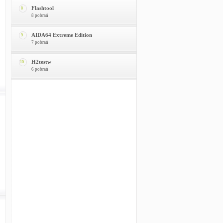
Flashtool
8
8 pobrań
AIDA64 Extreme Edition
9
7 pobrań
H2testw
10
6 pobrań