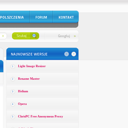
Light Image Resizer
1
Rename Master
2
Helium
3
Opera
4
ChrisPC Free Anonymous Proxy
5