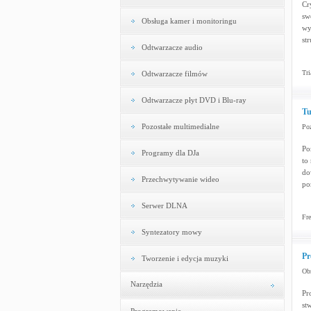
Cr
sw
Obsługa kamer i monitoringu
wy
st
Odtwarzacze audio
Tri
Odtwarzacze filmów
Odtwarzacze płyt DVD i Blu-ray
Tu
Pozostałe multimedialne
Poz
Po
Programy dla DJa
to
do
Przechwytywanie wideo
po
Serwer DLNA
Fre
Syntezatory mowy
Pr
Tworzenie i edycja muzyki
Obr
Narzędzia
Pr
st