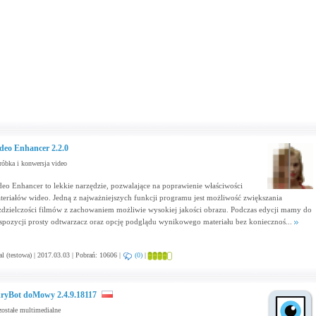
deo Enhancer 2.2.0
óbka i konwersja video
deo Enhancer to lekkie narzędzie, pozwalające na poprawienie właściwości
teriałów wideo. Jedną z najważniejszych funkcji programu jest możliwość zwiększania
zdzielczości filmów z zachowaniem możliwie wysokiej jakości obrazu. Podczas edycji mamy do
spozycji prosty odtwarzacz oraz opcję podglądu wynikowego materiału bez koniecznoś...
al (testowa) | 2017.03.03 | Pobrań: 10606 |
(0)
|
ryBot doMowy 2.4.9.18117
ostałe multimedialne