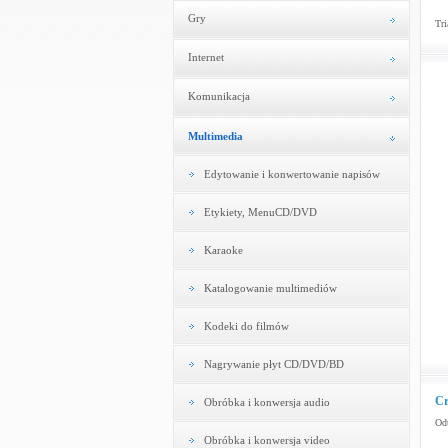
Gry
Tri
Internet
Komunikacja
Multimedia
Edytowanie i konwertowanie napisów
Etykiety, MenuCD/DVD
Karaoke
Katalogowanie multimediów
Kodeki do filmów
Nagrywanie płyt CD/DVD/BD
Cr
Obróbka i konwersja audio
Odt
Obróbka i konwersja video