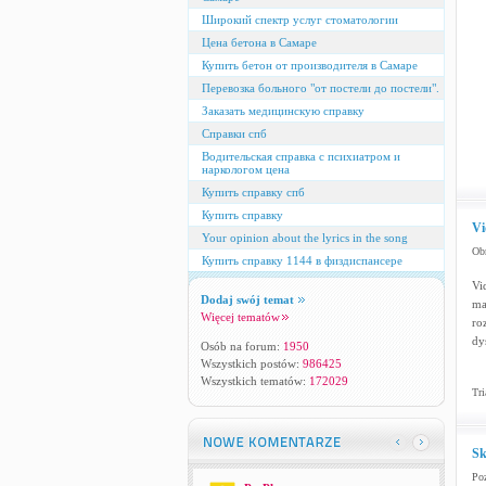
Широкий спектр услуг стоматологии
Цена бетона в Самаре
Купить бетон от производителя в Самаре
Перевозка больного "от постели до постели".
Заказать медицинскую справку
Справки спб
Водительская справка с психиатром и
наркологом цена
Купить справку спб
Купить справку
Vi
Your opinion about the lyrics in the song
Obr
Купить справку 1144 в физдиспансере
Vi
Dodaj swój temat
ma
Więcej tematów
ro
dy
Osób na forum:
1950
Wszystkich postów:
986425
Wszystkich tematów:
172029
Tri
Sk
Poz