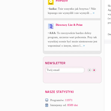
PotPlayer
Sk
~kuśka:
Tnie wszystko jak brzytwa ! Nikt
Ap
lepszego nie wymyślił i nie wymyśli ...
wy
(w
pr
Directory List & Print
~AAA:
To rzeczywiście bardzo dobry
Dem
program, szczerze wart polecenia. Przy tak
wysokiej ocenie być może niestosowne jest
wspominać o innym, nieco l...
Programów:
11971
Istniejemy od:
8589 dni