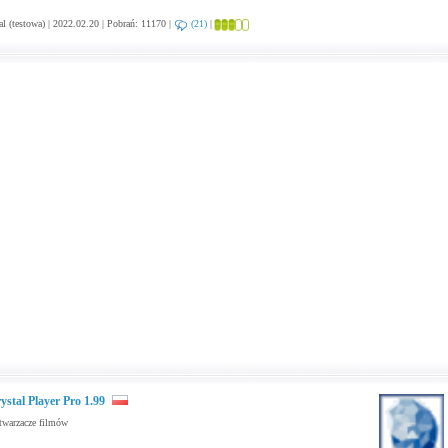
al (testowa) | 2022.02.20 | Pobrań: 11170 |
(21)
|
ystal Player Pro 1.99
warzacze filmów