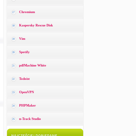
Chromium
17
Kaspersky Rescue Disk
18
Vim
19
Spotify
20
pdfMachine White
21
Todoist
22
OpenVPN
23
PHPMaker
24
n-Track Studio
25