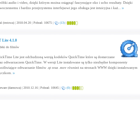
róbki audio i video, dzięki którym można osiągnąć fascynujące oko i ucho rezultaty. Dzięki
woczesnemu i bardzo przejrzystemu interfejsowi jego obsługa jest intuicyjna i każ...
al (testowa) | 2018.04.20 | Pobrań: 10675 |
(13)
|
 Lite 4.1.0
deki do filmów
ickTime Lite jest odchudzoną wersją kodeków QuickTime które są dostarczane
az odtwarzaczem QuickTime. W wersji Lite instalowane są tylko niezbędne komponenty
ożliwiające odtwarzanie filmów .qt oraz .mov również na stronach WWW dzięki instalowanym
yczkom.
eware (darmowa) | 2010.12.16 | Pobrań: 10645 |
(0)
|