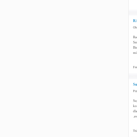
RA
Obr
Ra
Sm
Bi
mi
Fre
Su
Pr
Su
ko
dl
.av
Tri