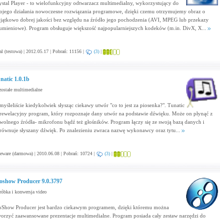
ystal Player - to wielofunkcyjny odtwarzacz multimedialny, wykorzystujący do
ojego działania nowoczesne rozwiązania programowe, dzięki czemu otrzymujemy obraz o
jątkowo dobrej jakości bez względu na źródło jego pochodzenia (AVI, MPEG lub przekazy
rumieniowe). Program obsługuje większość najpopularniejszych kodeków (m.in. DivX, X...
al (testowa) | 2012.05.17 | Pobrań: 11156 |
(3)
|
natic 1.0.1b
ostałe multimedialne
myśleliście kiedykolwiek słysząc ciekawy utwór "co to jest za piosenka?". Tunatic
 rewelacyjny program, który rozpoznaje dany utwór na podstawie dźwięku. Może on płynąć z
wolnego źródła- mikrofonu bądź też głośników. Program łączy się ze swoją bazą danych i
równuje słyszany dźwięk. Po znalezieniu zwraca nazwę wykonawcy oraz tytu...
eware (darmowa) | 2010.06.08 | Pobrań: 10724 |
(3)
|
oshow Producer 9.0.3797
óbka i konwersja video
oShow Producer jest bardzo ciekawym programem, dzięki któremu można
worzyć zaawansowane prezentacje multimedialne. Program posiada cały zestaw narzędzi do