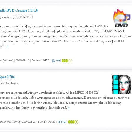
dio DVD Creator 1.9.1.0
grywanie płyt CD/DVD/BD
ogramos umożliwiający tworzenie muzycznych kompilacji na płytach DVD. Na
adycyjny nośnik DVD możemy dzięki tej aplikacji zgrać płyty Audio-CD, pliki MP3, WAV i
udować wygodnym systemem nawigacyjnym. Tak stworzoną płytę można odtwarzać w każdym
mputerowym i stacjonarnym odtwarzaczu DVD. Z formatów dźwięku do wyboru jest PCM
ko...
al (testowa) | 2006.02.16 | Pobrań: 10452 |
(4)
|
pot 2.70a
deki do filmów
osty program umożliwiający uzyskanie z plików wideo MPEG1/MPEG2
formacji o kodekach, które wymagane są do ich odtworzenia. Dostarcza on informacji zarówno
 temat potrzebnych dekoderów wideo, jak i audio, dzięki czemu wiemy jaki kodek mamy
instalowany lub, który powinniśmy doinstalować.
eware (darmowa) | 2007.02.23 | Pobrań: 10431 |
(2)
|