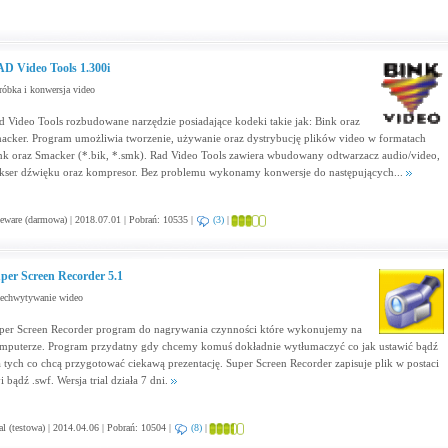
D Video Tools 1.300i
óbka i konwersja video
d Video Tools rozbudowane narzędzie posiadające kodeki takie jak: Bink oraz
acker. Program umożliwia tworzenie, używanie oraz dystrybucję plików video w formatach
nk oraz Smacker (*.bik, *.smk). Rad Video Tools zawiera wbudowany odtwarzacz audio/video,
kser dźwięku oraz kompresor. Bez problemu wykonamy konwersje do następujących...
eware (darmowa) | 2018.07.01 | Pobrań: 10535 |
(3)
|
per Screen Recorder 5.1
zechwytywanie wideo
per Screen Recorder program do nagrywania czynności które wykonujemy na
mputerze. Program przydatny gdy chcemy komuś dokładnie wytłumaczyć co jak ustawić bądź
a tych co chcą przygotować ciekawą prezentację. Super Screen Recorder zapisuje plik w postaci
i bądź .swf. Wersja trial działa 7 dni.
al (testowa) | 2014.04.06 | Pobrań: 10504 |
(8)
|