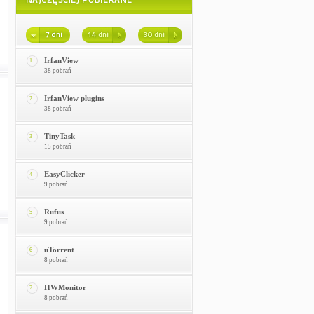
IrfanView
1
38 pobrań
IrfanView plugins
2
38 pobrań
TinyTask
3
15 pobrań
EasyClicker
4
9 pobrań
Rufus
5
9 pobrań
uTorrent
6
8 pobrań
HWMonitor
7
8 pobrań