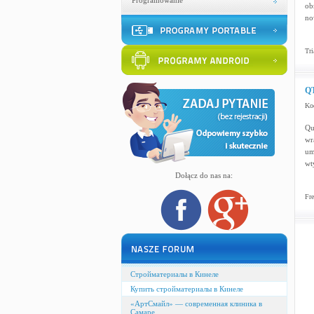
Programowanie
ob
no
Tri
QT
Ko
Qu
wr
um
wt
Dołącz do nas na:
Fre
Стройматериалы в Кинеле
Купить стройматериалы в Кинеле
«АртСмайл» — современная клиника в
Самаре