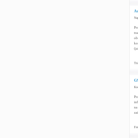
Au
Na
Pr
tr
ob
ko
(ja
Tri
GS
Ko
Pr
in
na
za
Fre