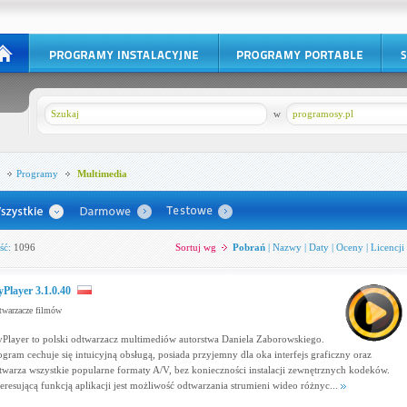
w
programosy.pl
Programy
Multimedia
ść:
1096
Sortuj wg
Pobrań
|
Nazwy
|
Daty
|
Oceny
|
Licencji
Player 3.1.0.40
warzacze filmów
Player to polski odtwarzacz multimediów autorstwa Daniela Zaborowskiego.
ogram cechuje się intuicyjną obsługą, posiada przyjemny dla oka interfejs graficzny oraz
twarza wszystkie popularne formaty A/V, bez konieczności instalacji zewnętrznych kodeków.
teresującą funkcją aplikacji jest możliwość odtwarzania strumieni wideo różnyc...