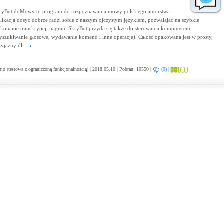
ryBot doMowy to program do rozpoznawania mowy polskiego autorstwa.
likacja dosyć dobrze radzi sobie z naszym ojczystym językiem, pozwalając na szybkie
konanie transkrypcji nagrań. SkryBot przyda się także do sterowania komputerem
yszukiwanie głosowe, wydawanie komend i inne operacje). Całość opakowana jest w prosty,
zyjazny dl...
o (testowa z ograniczoną funkcjonalnością) | 2018.05.10 | Pobrań: 10550 |
(0)
|