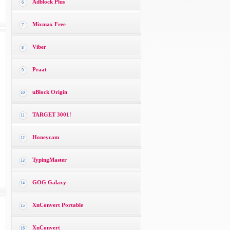
Adblock Plus
6
Mixmax Free
7
Viber
8
Praat
9
uBlock Origin
10
TARGET 3001!
11
Honeycam
12
TypingMaster
13
GOG Galaxy
14
XnConvert Portable
15
XnConvert
16