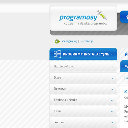
Zaloguj się
|
Rejestracja
Bezpieczeństwo
Biuro
Ilo
Domowe
My
Odt
Edukacja i Nauka
My
Firma
Pr
od
In
Grafika