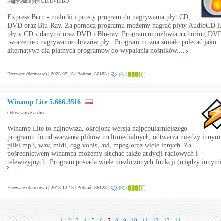
Nagrywanie płyt CD/DVD/BD
Express Burn - malutki i prosty program do nagrywania płyt CD,
DVD oraz Blu-Ray. Za pomocą programu możemy nagrać płyty AudioCD l
płyty CD z danymi oraz DVD i Blu-ray. Program umożliwia authoring DV
tworzenie i nagrywanie obrazów płyt. Program można śmiało polecać jako
alternatywę dla płatnych programów do wypalania nośników....
Freeware (darmowa) | 2023.07.15 | Pobrań: 36183 |
(8)
|
Winamp Lite 5.666.3516
Odtwarzacze audio
Winamp Lite to najnowsza, okrojona wersja najpopularniejszego
programu do odtwarzania plików multimedialnych, odtwarza między innym
pliki mp3, wav, midi, ogg vobis, avi, mpeg oraz wiele innych. Za
pośrednictwem winampa możemy słuchać także audycji radiowych i
telewizyjnych. Program posiada wiele niezliczonych funkcji (między innymi 
Freeware (darmowa) | 2013.12.13 | Pobrań: 36128 |
(8)
|
1
2
3
4
5
6
7
8
9
10
11
12
13
14