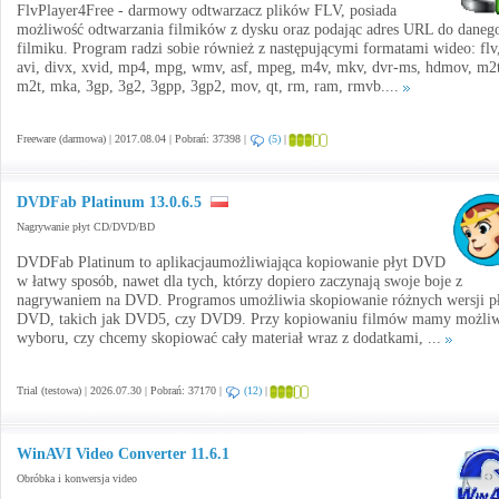
FlvPlayer4Free - darmowy odtwarzacz plików FLV, posiada
możliwość odtwarzania filmików z dysku oraz podając adres URL do daneg
filmiku. Program radzi sobie również z następującymi formatami wideo: flv
avi, divx, xvid, mp4, mpg, wmv, asf, mpeg, m4v, mkv, dvr-ms, hdmov, m2t
m2t, mka, 3gp, 3g2, 3gpp, 3gp2, mov, qt, rm, ram, rmvb....
Freeware (darmowa) | 2017.08.04 | Pobrań: 37398 |
(5)
|
DVDFab Platinum 13.0.6.5
Nagrywanie płyt CD/DVD/BD
DVDFab Platinum to aplikacjaumożliwiająca kopiowanie płyt DVD
w łatwy sposób, nawet dla tych, którzy dopiero zaczynają swoje boje z
nagrywaniem na DVD. Programos umożliwia skopiowanie różnych wersji p
DVD, takich jak DVD5, czy DVD9. Przy kopiowaniu filmów mamy możli
wyboru, czy chcemy skopiować cały materiał wraz z dodatkami, ...
Trial (testowa) | 2026.07.30 | Pobrań: 37170 |
(12)
|
WinAVI Video Converter 11.6.1
Obróbka i konwersja video