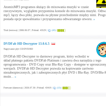
AtomixMP3 programos służący do mixowania muzyki w czasie
rzeczywistym, wyglądem przypomina konsole do mixowania muzyki. Odtw
mp3, łączy dwa pliki, pozwala na płynne przechodzenie między nimi. Prog
posiada opcje spowalniania i przyspieszania odtwarzanego utworu.
Trial (testowa) | 2006.06.07 | Pobrań: 43529 |
(43)
|
DVDFab HD Decrypter 13.0.6.5
Nagrywanie płyt CD/DVD/BD
DVDFab HD Decrypter to darmowy program, który wchodzi w
skład płatnego pakietu DVDFab Platinum i zawiera dwa narzędzia z tego
oprogramowania - DVD Copy oraz Blu-Ray Copy - dostępne w uproszczon
wersjach. DVDFab HD Decrypter pozwala na kopiowanie zarówno
niezabezpieczonych, jak i zabezpieczonych płyt DVD i Blu-Ray. DVD/Blu-
możn...
Freeware (darmowa) | 2026.07.30 | Pobrań: 43419 |
(13)
|