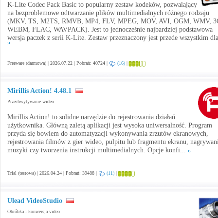
K-Lite Codec Pack Basic to popularny zestaw kodeków, pozwalający
na bezproblemowe odtwarzanie plików multimedialnych różnego rodzaju
(MKV, TS, M2TS, RMVB, MP4, FLV, MPEG, MOV, AVI, OGM, WMV, 3
WEBM, FLAC, WAVPACK). Jest to jednocześnie najbardziej podstawowa
wersja paczek z serii K-Lite. Zestaw przeznaczony jest przede wszystkim dla 
Freeware (darmowa) | 2026.07.22 | Pobrań: 40724 |
(16)
|
Mirillis Action! 4.48.1
Przechwytywanie wideo
Mirillis Action! to solidne narzędzie do rejestrowania działań
użytkownika. Główną zaletą aplikacji jest wysoka uniwersalność. Program
przyda się bowiem do automatyzacji wykonywania zrzutów ekranowych,
rejestrowania filmów z gier wideo, pulpitu lub fragmentu ekranu, nagrywan
muzyki czy tworzenia instrukcji multimedialnych. Opcje konfi...
Trial (testowa) | 2026.04.24 | Pobrań: 39488 |
(11)
|
Ulead VideoStudio
Obróbka i konwersja video