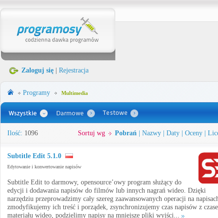
Zaloguj się
|
Rejestracja
Programy
Multimedia
Ilość:
1096
Sortuj wg
Pobrań
|
Nazwy
|
Daty
|
Oceny
|
Lic
Subtitle Edit 5.1.0
Edytowanie i konwertowanie napisów
Subtitle Edit to darmowy, opensource’owy program służący do
edycji i dodawania napisów do filmów lub innych nagrań wideo. Dzięki
narzędziu przeprowadzimy cały szereg zaawansowanych operacji na napisac
zmodyfikujemy ich treść i porządek, zsynchronizujemy czas napisów z czas
materiału wideo, podzielimy napisy na mniejsze pliki wyjści...