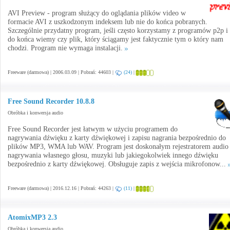
AVI Preview - program służący do oglądania plików video w
formacie AVI z uszkodzonym indeksem lub nie do końca pobranych.
Szczególnie przydatny program, jeśli często korzystamy z programów p2p i 
do końca wiemy czy plik, który ściągamy jest faktycznie tym o który nam
chodzi. Program nie wymaga instalacji.
Freeware (darmowa) | 2006.03.09 | Pobrań: 44603 |
(24)
|
Free Sound Recorder 10.8.8
Obróbka i konwersja audio
Free Sound Recorder jest łatwym w użyciu programem do
nagrywania dźwięku z karty dźwiękowej i zapisu nagrania bezpośrednio do
plików MP3, WMA lub WAV. Program jest doskonałym rejestratorem audio
nagrywania własnego głosu, muzyki lub jakiegokolwiek innego dźwięku
bezpośrednio z karty dźwiękowej. Obsługuje zapis z wejścia mikrofonow...
Freeware (darmowa) | 2016.12.16 | Pobrań: 44263 |
(11)
|
AtomixMP3 2.3
Obróbka i konwersja audio