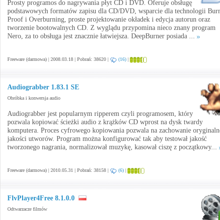
Prosty programos do nagrywania płyt CD i DVD. Oferuje obsługę
podstawowych formatów zapisu dla CD/DVD, wsparcie dla technologii Bur
Proof i Overburning, proste projektowanie okładek i edycja autorun oraz
tworzenie bootowalnych CD. Z wyglądu przypomina nieco znany program
Nero, za to obsługa jest znacznie łatwiejsza. DeepBurner posiada ...
Freeware (darmowa) | 2008.03.18 | Pobrań: 38620 |
(16)
|
Audiograbber 1.83.1 SE
Obróbka i konwersja audio
Audiograbber jest popularnym ripperem czyli programosem, który
pozwala kopiować ścieżki audio z krążków CD wprost na dysk twardy
komputera. Proces cyfrowego kopiowania pozwala na zachowanie oryginaln
jakości utworów. Program można konfigurować tak aby testował jakość
tworzonego nagrania, normalizował muzykę, kasował ciszę z początkowy...
Freeware (darmowa) | 2010.05.31 | Pobrań: 38158 |
(6)
|
FlvPlayer4Free 8.1.0.0
Odtwarzacze filmów