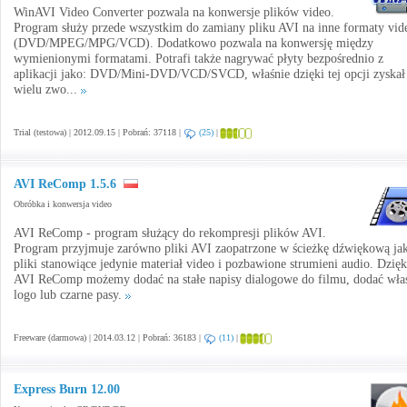
WinAVI Video Converter pozwala na konwersje plików video.
Program służy przede wszystkim do zamiany pliku AVI na inne formaty vid
(DVD/MPEG/MPG/VCD). Dodatkowo pozwala na konwersję między
wymienionymi formatami. Potrafi także nagrywać płyty bezpośrednio z
aplikacji jako: DVD/Mini-DVD/VCD/SVCD, właśnie dzięki tej opcji zyskał
wielu zwo...
Trial (testowa) | 2012.09.15 | Pobrań: 37118 |
(25)
|
AVI ReComp 1.5.6
Obróbka i konwersja video
AVI ReComp - program służący do rekompresji plików AVI.
Program przyjmuje zarówno pliki AVI zaopatrzone w ścieżkę dźwiękową jak
pliki stanowiące jedynie materiał video i pozbawione strumieni audio. Dzięk
AVI ReComp możemy dodać na stałe napisy dialogowe do filmu, dodać wła
logo lub czarne pasy.
Freeware (darmowa) | 2014.03.12 | Pobrań: 36183 |
(11)
|
Express Burn 12.00