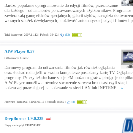
Bardzo popularne oprogramowanie do edycji filmów, przeznaczone
dla każdego - od amatorów po zaawansowanych użytkowników. Programos
zawiera całą gamę efektów specjalnych, galerii stylów, narzędzia do tworzen
własnych ścieżek dźwiękowych, możliwość automatycznej edycji filmów it
Trial (testowa) | 2007.11.12 | Pobrań: 39422 |
(53)
|
AIW Player 0.57
Odtwarzacze filmów
Darmowy program do odtwarzania filmów jak również oglądania
oraz słuchać radia jeśli w swoim komputerze posiadamy kartę TV. Oglądane
programy TV czy też słuchane stacje FM można nagrać zapisując je do pliku
AIW Player umożliwia również stworzenie serwera broadcast czyli stacji
nadawczej pozwalającej na nadawanie w sieci LAN lub INETRNE...
Freeware (darmowa) | 2006.03.15 | Pobrań: 38660 |
(8)
|
DeepBurner 1.9.0.228
Nagrywanie płyt CD/DVD/BD