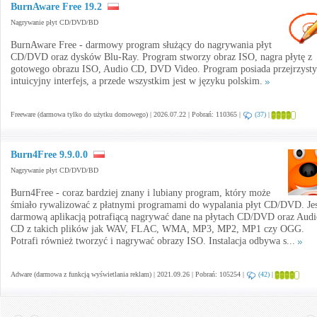
BurnAware Free 19.2
Nagrywanie płyt CD/DVD/BD
BurnAware Free - darmowy program służący do nagrywania płyt
CD/DVD oraz dysków Blu-Ray. Program stworzy obraz ISO, nagra płytę z
gotowego obrazu ISO, Audio CD, DVD Video. Program posiada przejrzysty
intuicyjny interfejs, a przede wszystkim jest w języku polskim.
Freeware (darmowa tylko do użytku domowego) | 2026.07.22 | Pobrań: 110365 |
(37)
|
Burn4Free 9.9.0.0
Nagrywanie płyt CD/DVD/BD
Burn4Free - coraz bardziej znany i lubiany program, który może
śmiało rywalizować z płatnymi programami do wypalania płyt CD/DVD. Jes
darmową aplikacją potrafiącą nagrywać dane na płytach CD/DVD oraz Audi
CD z takich plików jak WAV, FLAC, WMA, MP3, MP2, MP1 czy OGG.
Potrafi również tworzyć i nagrywać obrazy ISO. Instalacja odbywa s...
Adware (darmowa z funkcją wyświetlania reklam) | 2021.09.26 | Pobrań: 105254 |
(42)
|