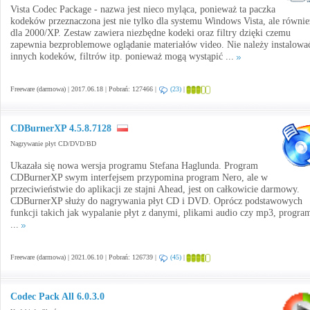
Vista Codec Package - nazwa jest nieco myląca, ponieważ ta paczka
kodeków przeznaczona jest nie tylko dla systemu Windows Vista, ale równie
dla 2000/XP. Zestaw zawiera niezbędne kodeki oraz filtry dzięki czemu
zapewnia bezproblemowe oglądanie materiałów video. Nie należy instalowa
innych kodeków, filtrów itp. ponieważ mogą wystąpić ...
Freeware (darmowa) | 2017.06.18 | Pobrań: 127466 |
(23)
|
CDBurnerXP 4.5.8.7128
Nagrywanie płyt CD/DVD/BD
Ukazała się nowa wersja programu Stefana Haglunda. Program
CDBurnerXP swym interfejsem przypomina program Nero, ale w
przeciwieństwie do aplikacji ze stajni Ahead, jest on całkowicie darmowy.
CDBurnerXP służy do nagrywania płyt CD i DVD. Oprócz podstawowych
funkcji takich jak wypalanie płyt z danymi, plikami audio czy mp3, progra
...
Freeware (darmowa) | 2021.06.10 | Pobrań: 126739 |
(45)
|
Codec Pack All 6.0.3.0