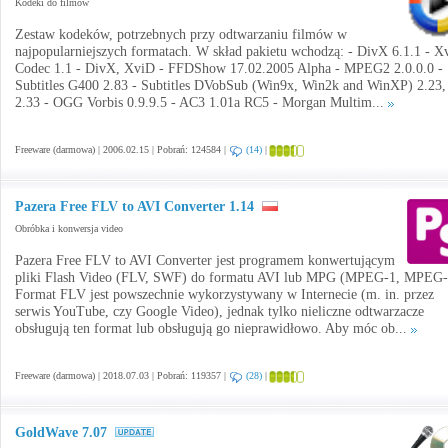
Kodeki do filmów
Zestaw kodeków, potrzebnych przy odtwarzaniu filmów w
najpopularniejszych formatach. W skład pakietu wchodzą: - DivX 6.1.1 - X
Codec 1.1 - DivX, XviD - FFDShow 17.02.2005 Alpha - MPEG2 2.0.0.0 -
Subtitles G400 2.83 - Subtitles DVobSub (Win9x, Win2k and WinXP) 2.23,
2.33 - OGG Vorbis 0.9.9.5 - AC3 1.01a RC5 - Morgan Multim...
Freeware (darmowa) | 2006.02.15 | Pobrań: 124584 |
(14)
|
Pazera Free FLV to AVI Converter 1.14
Obróbka i konwersja video
Pazera Free FLV to AVI Converter jest programem konwertującym
pliki Flash Video (FLV, SWF) do formatu AVI lub MPG (MPEG-1, MPEG-
Format FLV jest powszechnie wykorzystywany w Internecie (m. in. przez
serwis YouTube, czy Google Video), jednak tylko nieliczne odtwarzacze
obsługują ten format lub obsługują go nieprawidłowo. Aby móc ob...
Freeware (darmowa) | 2018.07.03 | Pobrań: 119357 |
(28)
|
GoldWave 7.07