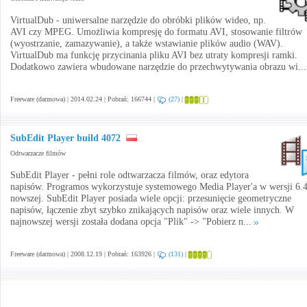
VirtualDub - uniwersalne narzędzie do obróbki plików wideo, np.
AVI czy MPEG. Umożliwia kompresję do formatu AVI, stosowanie filtrów
(wyostrzanie, zamazywanie), a także wstawianie plików audio (WAV).
VirtualDub ma funkcję przycinania pliku AVI bez utraty kompresji ramki.
Dodatkowo zawiera wbudowane narzędzie do przechwytywania obrazu wi..
Freeware (darmowa) | 2014.02.24 | Pobrań: 166744 |
(27)
|
SubEdit Player build 4072
Odtwarzacze filmów
SubEdit Player - pełni role odtwarzacza filmów, oraz edytora
napisów. Programos wykorzystuje systemowego Media Player'a w wersji 6.4
nowszej. SubEdit Player posiada wiele opcji: przesunięcie geometryczne
napisów, łączenie zbyt szybko znikających napisów oraz wiele innych. W
najnowszej wersji została dodana opcja "Plik" -> "Pobierz n...
Freeware (darmowa) | 2008.12.19 | Pobrań: 163926 |
(131)
|