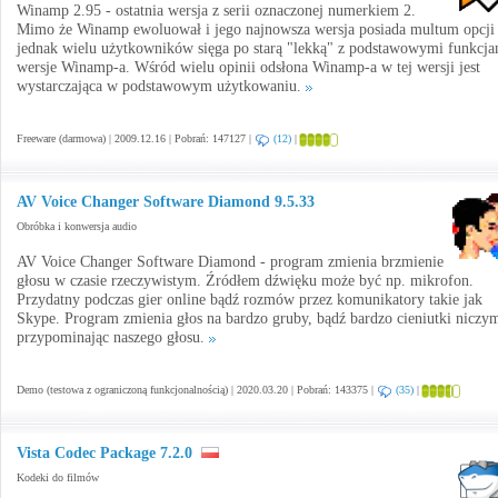
Winamp 2.95 - ostatnia wersja z serii oznaczonej numerkiem 2.
Mimo że Winamp ewoluował i jego najnowsza wersja posiada multum opcji 
jednak wielu użytkowników sięga po starą "lekką" z podstawowymi funkcja
wersje Winamp-a. Wśród wielu opinii odsłona Winamp-a w tej wersji jest
wystarczająca w podstawowym użytkowaniu.
Freeware (darmowa) | 2009.12.16 | Pobrań: 147127 |
(12)
|
AV Voice Changer Software Diamond 9.5.33
Obróbka i konwersja audio
AV Voice Changer Software Diamond - program zmienia brzmienie
głosu w czasie rzeczywistym. Źródłem dźwięku może być np. mikrofon.
Przydatny podczas gier online bądź rozmów przez komunikatory takie jak
Skype. Program zmienia głos na bardzo gruby, bądź bardzo cieniutki niczy
przypominając naszego głosu.
Demo (testowa z ograniczoną funkcjonalnością) | 2020.03.20 | Pobrań: 143375 |
(35)
|
Vista Codec Package 7.2.0
Kodeki do filmów