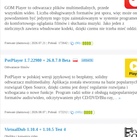
GOM Player to odtwarzacz plików multimedialnych, przede
wszystkim wideo. Liczba obsługiwanych formatów jest spora, więc może on
powodzeniem być jedynym tego typu zainstalowanym w systemie program
do komfortowego oglądania filmów i słuchania muzyki. Jako jeden z
nielicznych zawiera wbudowane kodeki, dzięki czemu nie trzeba mieć oddzi
Freeware (darmowa) | 2026.07.21 | Pobrań: 172642 |
(90)
|
PotPlayer 1.7.22980 + 26.8.7.0 Beta
Odtwarzacze filmów
PotPlayer w polskiej wersji językowej to bezpłatny, solidny
odtwarzacz multimedialny. Aplikacja została stworzona na bazie popularnyc
rozwiązań Open Source, dzięki czemu jest dosyć regularnie rozwijana i
wzbogacana o nowe funkcje. Program radzi sobie z obsługą najpopularniejs
formatów audio/wideo, odczytywaniem płyt CD/DVD/Blu-ray,...
Freeware (darmowa) | 2026.08.07 | Pobrań: 172212 |
(105)
|
VirtualDub 1.10.4 + 1.10.5 Test 4
Obróbka i konwersja video