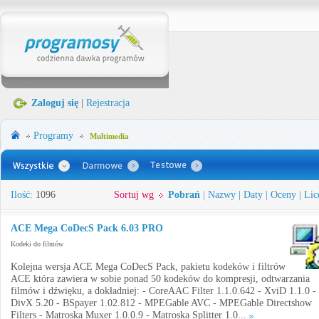
Zaloguj się
|
Rejestracja
Programy
Multimedia
Ilość:
1096
Sortuj wg
Pobrań
|
Nazwy
|
Daty
|
Oceny
|
Lic
ACE Mega CoDecS Pack 6.03 PRO
Kodeki do filmów
Kolejna wersja ACE Mega CoDecS Pack, pakietu kodeków i filtrów
ACE która zawiera w sobie ponad 50 kodeków do kompresji, odtwarzania
filmów i dźwięku, a dokładniej: - CoreAAC Filter 1.1.0.642 - XviD 1.1.0 -
DivX 5.20 - BSpayer 1.02.812 - MPEGable AVC - MPEGable Directshow
Filters - Matroska Muxer 1.0.0.9 - Matroska Splitter 1.0...