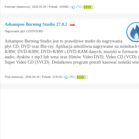
Freeware (darmowa) | 2026.03.04 | Pobrań: 159482 |
(72)
|
Ashampoo Burning Studio 27.0.2
Nagrywanie płyt CD/DVD/BD
Ashampoo Burning Studio jest to prawdziwe studio do nagrywania
płyt CD, DVD oraz Blu-ray. Aplikacja umożliwia nagrywanie na nośnikach
R/RW, DVD-R/RW, DVD+R/RW i DVD-RAM danych, muzyki w formacie
audio, dysków z mp3 lub wma oraz filmów Video DVD, Video CD (VCD) i
Super Video CD (SVCD). Dodatkowo program potrafi kasować nośniki wiel
Trial (testowa) | 2026.04.28 | Pobrań: 154110 |
(95)
|