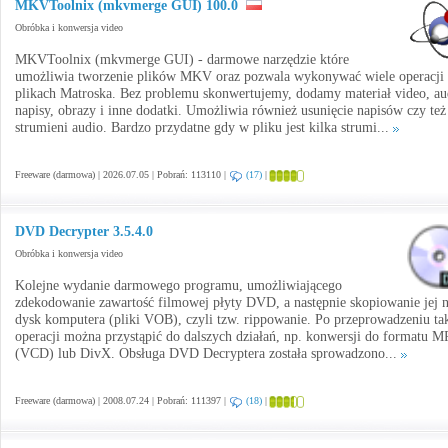
MKVToolnix (mkvmerge GUI) 100.0
Obróbka i konwersja video
MKVToolnix (mkvmerge GUI) - darmowe narzędzie które
umożliwia tworzenie plików MKV oraz pozwala wykonywać wiele operacji
plikach Matroska. Bez problemu skonwertujemy, dodamy materiał video, au
napisy, obrazy i inne dodatki. Umożliwia również usunięcie napisów czy też
strumieni audio. Bardzo przydatne gdy w pliku jest kilka strumi...
Freeware (darmowa) | 2026.07.05 | Pobrań: 113110 |
(17)
|
DVD Decrypter 3.5.4.0
Obróbka i konwersja video
Kolejne wydanie darmowego programu, umożliwiającego
zdekodowanie zawartość filmowej płyty DVD, a następnie skopiowanie jej 
dysk komputera (pliki VOB), czyli tzw. rippowanie. Po przeprowadzeniu tak
operacji można przystąpić do dalszych działań, np. konwersji do formatu 
(VCD) lub DivX. Obsługa DVD Decryptera została sprowadzono...
Freeware (darmowa) | 2008.07.24 | Pobrań: 111397 |
(18)
|