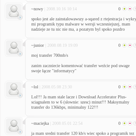
~nowy
| 2008.10.16 10:14
0
spoko jest ale zainstalowawszy a-sqared z rtejestracja i wykr
mi programik typu malware w wersji wczesniejszej, mam
nadzieje ze tu nic nie ma, a pozatym byl spoko pozdro
~junior
| 2008.08.19 19:09
0
moj transfer 700mb/s
zanim zaczniecie komentować transfer weźcie pod uwage
swoje łącze "informatycy"
~lol
| 2008.05.08 23:30
0
Lol!!! Ja mam stale lacze i Download Accelerator Plus-
sciagnalem to w 6 (slownie: szesc) minut!!! Maksymalny
transfer do 136kbps, minimalny 122!!!
~maciejka
| 2008.05.01 22:54
0
ja mam sredni transfer 120 kb/s wiec spoko a programik tez