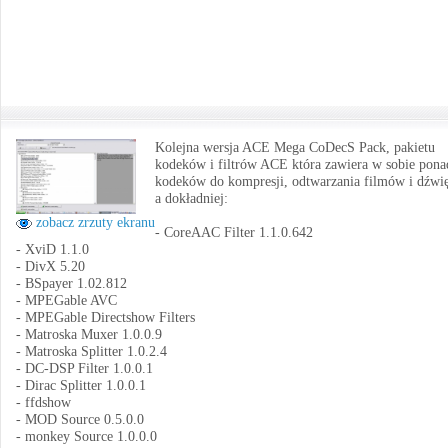
Kolejna wersja ACE Mega CoDecS Pack, pakietu
kodeków i filtrów ACE która zawiera w sobie pona
kodeków do kompresji, odtwarzania filmów i dźwi
a dokładniej:
zobacz zrzuty ekranu
- CoreAAC Filter 1.1.0.642
- XviD 1.1.0
- DivX 5.20
- BSpayer 1.02.812
- MPEGable AVC
- MPEGable Directshow Filters
- Matroska Muxer 1.0.0.9
- Matroska Splitter 1.0.2.4
- DC-DSP Filter 1.0.0.1
- Dirac Splitter 1.0.0.1
- ffdshow
- MOD Source 0.5.0.0
- monkey Source 1.0.0.0