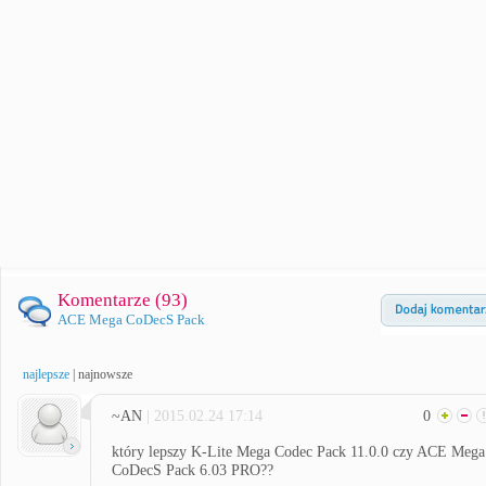
Komentarze (
93
)
ACE Mega CoDecS Pack
najlepsze
|
najnowsze
~AN
| 2015.02.24 17:14
0
który lepszy K-Lite Mega Codec Pack 11.0.0 czy ACE Mega
CoDecS Pack 6.03 PRO??