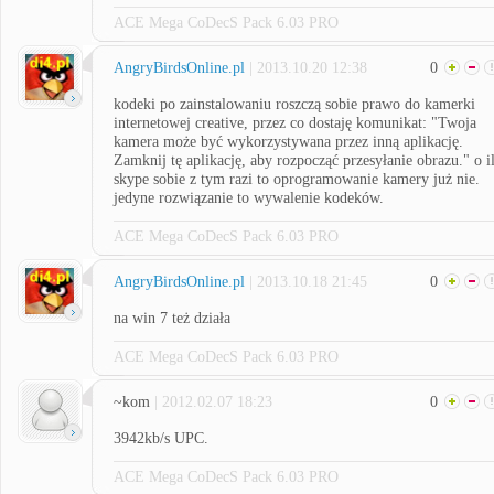
ACE Mega CoDecS Pack 6.03 PRO
AngryBirdsOnline.pl
| 2013.10.20 12:38
0
kodeki po zainstalowaniu roszczą sobie prawo do kamerki
internetowej creative, przez co dostaję komunikat: "Twoja
kamera może być wykorzystywana przez inną aplikację.
Zamknij tę aplikację, aby rozpocząć przesyłanie obrazu." o i
skype sobie z tym razi to oprogramowanie kamery już nie.
jedyne rozwiązanie to wywalenie kodeków.
ACE Mega CoDecS Pack 6.03 PRO
AngryBirdsOnline.pl
| 2013.10.18 21:45
0
na win 7 też działa
ACE Mega CoDecS Pack 6.03 PRO
~kom
| 2012.02.07 18:23
0
3942kb/s UPC.
ACE Mega CoDecS Pack 6.03 PRO