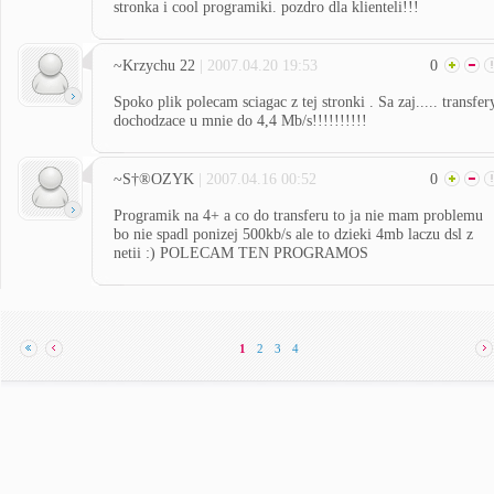
stronka i cool programiki. pozdro dla klienteli!!!
~Krzychu 22
| 2007.04.20 19:53
0
Spoko plik polecam sciagac z tej stronki . Sa zaj..... transfer
dochodzace u mnie do 4,4 Mb/s!!!!!!!!!!
~S†®OZYK
| 2007.04.16 00:52
0
Programik na 4+ a co do transferu to ja nie mam problemu
bo nie spadl ponizej 500kb/s ale to dzieki 4mb laczu dsl z
netii :) POLECAM TEN PROGRAMOS
1
2
3
4