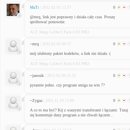
MaTi
| 2012.02.01 13:37
0
@mrq, link jest poprawny i działa cały czas. Proszę
spróbować ponownie.
ACE Mega CoDecS Pack 6.03 PRO
~mrq
| 2012.02.01 09:37
0
mój ulubiony pakiet kodeków, a link nie działa :(
ACE Mega CoDecS Pack 6.03 PRO
~janosik
| 2012.01.09 21:22
0
pytannie jedno. czy program smiga na win 7?
~Zygaa
| 2011.11.29 13:09
0
A co to ma być? Kij z waszymi transferami i łączami. Tutaj
się komentuje dany program a nie chwali łączem...