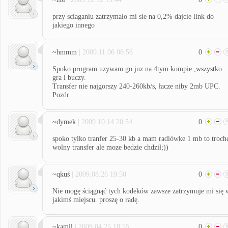
przy sciaganiu zatrzymało mi sie na 0,2% dajcie link do
jakiego innego
~hmmm
| 2009.11.06 06:56
0
Spoko program uzywam go juz na 4tym kompie ,wszystko
gra i buczy.
Transfer nie najgorszy 240-260kb/s, łacze niby 2mb UPC.
Pozdr
~dymek
| 2009.10.14 20:54
0
spoko tylko tranfer 25-30 kb a mam radiówke 1 mb to troch
wolny transfer ale moze bedzie chdził;))
~qkuś
| 2009.08.26 19:50
0
Nie mogę ściągnąć tych kodeków zawsze zatrzymuje mi się 
jakimś miejscu. proszę o radę.
~kamil
| 2009.04.25 18:55
0