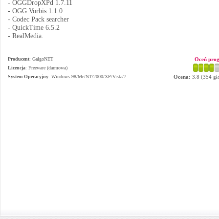
- OGGDropXPd 1.7.11
- OGG Vorbis 1.1.0
- Codec Pack searcher
- QuickTime 6.5.2
- RealMedia.
Producent
:
GalgoNET
Oceń pro
Licencja
: Freeware (darmowa)
System Operacyjny
:
Windows 98/Me/NT/2000/XP/Vista/7
Ocena:
3.8
(
354
gł