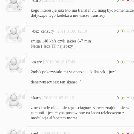
~daro
| 2011.04.13 17:53
0
kogo interesuje jaki kto ma transfer ,tu mają byc komentarze
dotyczące tego kodeka a nie wasze transfery
~bez_cenzury
| 2011.01.06 12:10
0
śmiga 140 kb/s czyli jakieś 6-7 min
Netia ( lecz TP najlepszy )
~szary
| 2010.08.18 17:49
0
2mb/s pokazywało mi w operze.... kilka sek i już:)
denerwujący jest ten skaner :[
~karp
| 2010.01.03 19:16
0
z neostrady nie da sie tego sciagnac. serwer znajduje sie w
rumunii i jest chyba postawiony na laczu teleksowym z
modulacja alfabetem morsa
~zol
| 2009.12.12 19:44
0