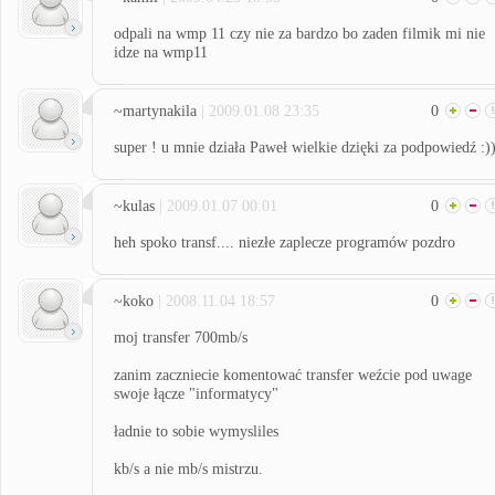
odpali na wmp 11 czy nie za bardzo bo zaden filmik mi nie
idze na wmp11
~martynakila
| 2009.01.08 23:35
0
super ! u mnie działa Paweł wielkie dzięki za podpowiedź :)
~kulas
| 2009.01.07 00:01
0
heh spoko transf.... niezłe zaplecze programów pozdro
~koko
| 2008.11.04 18:57
0
moj transfer 700mb/s
zanim zaczniecie komentować transfer weźcie pod uwage
swoje łącze "informatycy"
ładnie to sobie wymysliles
kb/s a nie mb/s mistrzu.