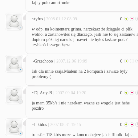
fajny polecam stronke
~tyfus
| 2008.01.12 08:09
0
w odp. na koimentarz grima. narzekasz że ściągało ci plik
wolno, a zastanowileś się dlaczego. jeśli nie to się zastanów 
dopiero później narzekaj. nawet nie byłeś łaskaw podać
szybkości swego łącza.
~Grzechooo
| 2007.12.06 19:09
0
Jak dla mnie szajs.Mialem na 2 kompach i zawsze byly
problemy:(
~Dj.Arty-B
| 2007.09.04 19:20
0
ja mam 35kb/s i nie nazekam wazne ze wogole jest hehe
pozdro
~lukidos
| 2007.08.31 19:15
0
transfer 118 kb/s moze w koncu obejrze jakis filmik. fajna