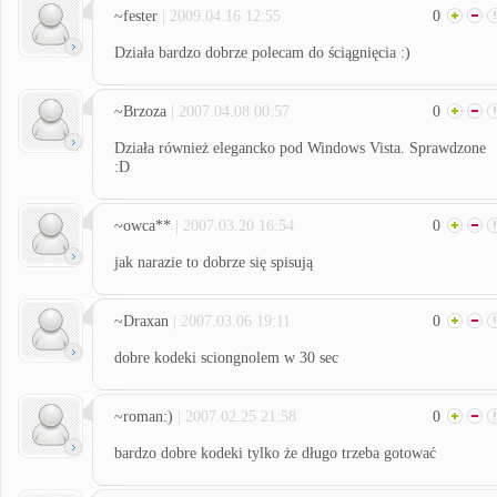
~fester
| 2009.04.16 12:55
0
Działa bardzo dobrze polecam do ściągnięcia :)
~Brzoza
| 2007.04.08 00:57
0
Działa również elegancko pod Windows Vista. Sprawdzone
:D
~owca**
| 2007.03.20 16:54
0
jak narazie to dobrze się spisują
~Draxan
| 2007.03.06 19:11
0
dobre kodeki sciongnolem w 30 sec
~roman:)
| 2007.02.25 21:58
0
bardzo dobre kodeki tylko że długo trzeba gotować