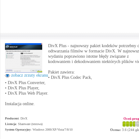
DivX Plus - najnowszy pakiet kodeków potrzebny 
odtwarzania filmów w formacie DivX. W najnows
wydaniu poprawiono istotne błędy związane z
kodowaniem i dekodowaniem niektórych plików vi
Pakiet zawiera:
zobacz zrzuty ekranu
• DivX Plus Codec Pack,
• DivX Plus Converter,
• DivX Plus Player,
• DivX Plus Web Player.
Instalacja online.
Producent
:
DivX
Oceń pro
Licencja
: Shareware (testowa)
System Operacyjny
:
Windows 2000/XP/Vista/7/8/10
Ocena:
3.6
(
244
gł