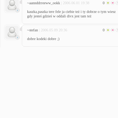
~aannddrreeww_ookk
| 2006.06.01 19:38
0
kaszka,paszka tere fele ja ciebie też i ty dobrze o tym wiesz
gdy jesteś gdzieś w oddali divx jest tam też
~stefan
| 2006.05.09 20:36
0
dobre kodeki dobre ;)