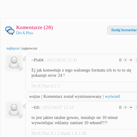
Komentarze (
28
)
DivX Plus
najlepsze
|
najnowsze
~Pis04
| 2012.08.01 21:41
0
Ej jak konwetuje z tego walonego formatu ich to to to się
pokazuje error 24 !
DivX Plus 8.2.3
wojtas | Komentarz został wyminusowany |
wyświetl
~fifi
| 2012.04.07 12:54
0
to jest jakies tatalne gowno, instaluje sie 10 minut
wyswietlajac reklamy zamiast 10 sekund!!!!
DivX Plus 8.2.2 Build 1.8.5.38