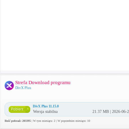
Strefa Download programu
DivX Plus
DivX Plus 11.15.0
Wersja stabilna
21.37 MB | 2026-06-
Ilość pobrań: 203395
| W tym miesiącu: 2 | W poprzednim miesiącu: 10