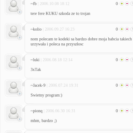
~fb
| 2006.10.08 18:12
0
tere fere KUKU szkoda ze to trojan
~kolio
| 2006.09.27 16:23
0
nom polecam te kodeki sa bardzo dobre moja babcia takiech
urzywała i poleca na przyszłosc
~luki
| 2006.08.18 12:14
0
3xTak
~Jacek-9
| 2006.07.24 19:31
0
Swietny program:)
~pionq
| 2006.06.30 16:31
0
mhm, bardzo ;)