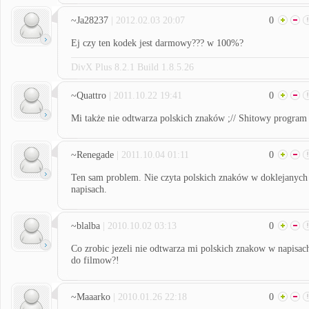
~Ja28237
| 2012.02.03 20:07
0
Ej czy ten kodek jest darmowy??? w 100%?
DivX Plus 8.2.1 Build 1.8.5.26
~Quattro
| 2011.10.22 19:41
0
Mi także nie odtwarza polskich znaków ;// Shitowy program
~Renegade
| 2011.10.04 01:11
0
Ten sam problem. Nie czyta polskich znaków w doklejanych
napisach.
~blalba
| 2010.10.02 03:13
0
Co zrobic jezeli nie odtwarza mi polskich znakow w napisac
do filmow?!
~Maaarko
| 2010.01.26 22:18
0