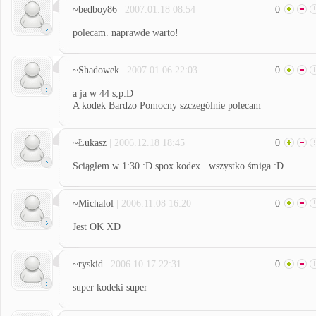
~bedboy86
| 2007.01.18 08:54
0
polecam. naprawde warto!
~Shadowek
| 2007.01.06 22:03
0
a ja w 44 s;p:D
A kodek Bardzo Pomocny szczególnie polecam
~Łukasz
| 2006.12.18 18:45
0
Sciągłem w 1:30 :D spox kodex...wszystko śmiga :D
~Michalol
| 2006.11.08 16:20
0
Jest OK XD
~ryskid
| 2006.10.17 22:31
0
super kodeki super