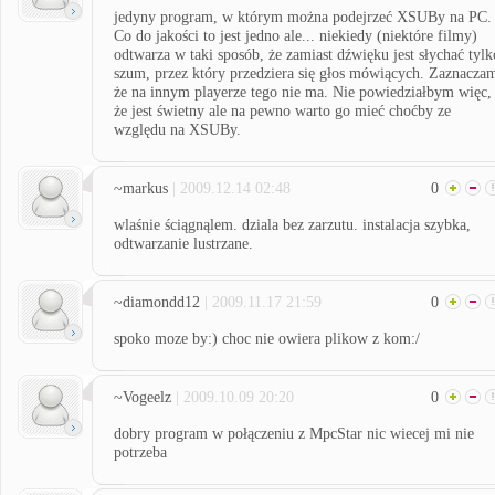
jedyny program, w którym można podejrzeć XSUBy na PC.
Co do jakości to jest jedno ale... niekiedy (niektóre filmy)
odtwarza w taki sposób, że zamiast dźwięku jest słychać tylk
szum, przez który przedziera się głos mówiących. Zaznacza
że na innym playerze tego nie ma. Nie powiedziałbym więc,
że jest świetny ale na pewno warto go mieć choćby ze
względu na XSUBy.
~markus
| 2009.12.14 02:48
0
wlaśnie ściągnąlem. dziala bez zarzutu. instalacja szybka,
odtwarzanie lustrzane.
~diamondd12
| 2009.11.17 21:59
0
spoko moze by:) choc nie owiera plikow z kom:/
~Vogeelz
| 2009.10.09 20:20
0
dobry program w połączeniu z MpcStar nic wiecej mi nie
potrzeba