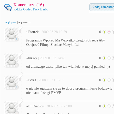
Komentarze (
16
)
K-Lite Codec Pack Basic
najlepsze
|
najnowsze
~Piotrek
| 2009.03.28 10:59
0
Programos Wporzo Ma Wszystko Czego Potrzeba Aby
Obejrzeć Filmy, Słuchać Muzyki Itd.
~tursky
| 2009.01.03 14:49
0
od dluzszego czasu tylko ten widnieje w mojej pamieci :))
~Peres
| 2008.10.23 15:05
0
o nie nie zgadzam sie ze to dobry program niezłe badziewie
nie mam obsługi RMVB
~El Diablos
| 2007.02.12 23:00
0