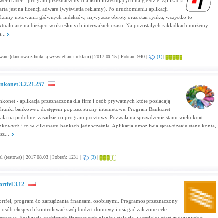
werTrader - program przeznaczony dla osób inwestujących na giełdzie. Aplikacja
arta jest na licencji adware (wyświetla reklamy). Po uruchomieniu aplikacji
dzimy notowania głównych indeksów, najwyższe obroty oraz stan rynku, wszystko to
ktualniane na bieżąco w określonych interwałach czasu. Na pozostałych zakładkach możemy
a...
are (darmowa z funkcją wyświetlania reklam) | 2017.09.15 | Pobrań: 940 |
(1)
|
nkonet 3.2.21.257
nkonet - aplikacja przeznaczona dla firm i osób prywatnych które posiadają
chunki bankowe z dostępem poprzez strony internetowe. Program Bankonet
iała na podobnej zasadzie co program pocztowy. Pozwala na sprawdzenie stanu wielu kont
nkowych i to w kilkunastu bankach jednocześnie. Aplikacja umożliwia sprawdzenie stanu konta,
sz...
al (testowa) | 2017.08.03 | Pobrań: 1231 |
(3)
|
ortfel 3.12
ortfel, program do zarządzania finansami osobistymi. Programos przeznaczony
a osób chcących kontrolować swój budżet domowy i osiągać założone cele
nansowe. Realizacja osobistych finansowych planów staje się, w natłoku ofert związanych z