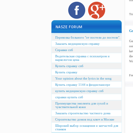
of
Tri
Gn
Перевозка больного "от постели до постели".
Gn
Заказать медицинскую справку
os
Справки спб
ła
Водительская справка с психиатром и
śl
наркологом цена
Ws
Купить справку спб
Купить справку
Fre
Your opinion about the lyrics in the song
Купить справку 1144 в физдиспансере
купить медицинскую справку спб
справки купить спб
Преимущества эмолента для сухой и
чувствительной кожи
Заказать строительство частного дома
Строительство домов под ключ в Москве
Широкий выбор оснащения и запчастей для
станков