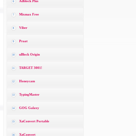
Adblock Plus
6
Mixmax Free
7
Viber
8
Praat
9
uBlock Origin
10
TARGET 3001!
11
Honeycam
12
TypingMaster
13
GOG Galaxy
14
XnConvert Portable
15
XnConvert
16