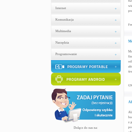
tw
wi
Internet
pr
Komunikacja
Fre
Multimedia
Mo
Narzędzia
Mo
Programowanie
fi
od
ak
śr
GN
Al
Al
bu
z 
po
Dołącz do nas na: