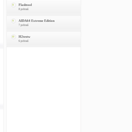
Flashtool
8
8 pobrań
AIDA64 Extreme Edition
9
7 pobrań
H2testw
10
6 pobrań