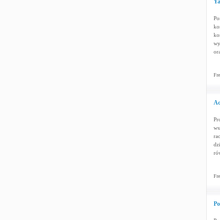
Ya
Po
ko
ko
wy
or
Fre
Ac
Pr
ws
ra
dz
ró
Fre
Po