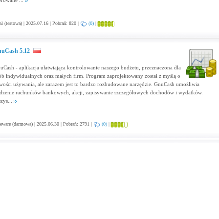
erowane ...
al (testowa) | 2025.07.16 | Pobrań: 820 |
(0)
|
uCash 5.12
uCash - aplikacja ułatwiająca kontrolowanie naszego budżetu, przeznaczona dla
ób indywidualnych oraz małych firm. Program zaprojektowany został z myślą o
twości używania, ale zarazem jest to bardzo rozbudowane narzędzie. GnuCash umożliwia
edzenie rachunków bankowych, akcji, zapisywanie szczegółowych dochodów i wydatków.
zys...
eware (darmowa) | 2025.06.30 | Pobrań: 2791 |
(0)
|