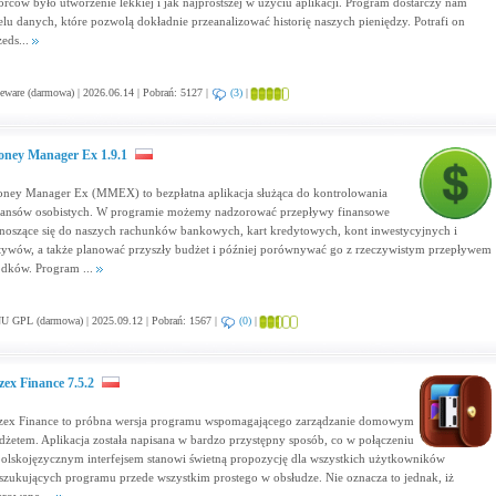
órców było utworzenie lekkiej i jak najprostszej w użyciu aplikacji. Program dostarczy nam
elu danych, które pozwolą dokładnie przeanalizować historię naszych pieniędzy. Potrafi on
zeds...
eware (darmowa) | 2026.06.14 | Pobrań: 5127 |
(3)
|
ney Manager Ex 1.9.1
ney Manager Ex (MMEX) to bezpłatna aplikacja służąca do kontrolowania
nansów osobistych. W programie możemy nadzorować przepływy finansowe
noszące się do naszych rachunków bankowych, kart kredytowych, kont inwestycyjnych i
tywów, a także planować przyszły budżet i później porównywać go z rzeczywistym przepływem
odków. Program ...
U GPL (darmowa) | 2025.09.12 | Pobrań: 1567 |
(0)
|
zex Finance 7.5.2
zex Finance to próbna wersja programu wspomagającego zarządzanie domowym
dżetem. Aplikacja została napisana w bardzo przystępny sposób, co w połączeniu
polskojęzycznym interfejsem stanowi świetną propozycję dla wszystkich użytkowników
szukujących programu przede wszystkim prostego w obsłudze. Nie oznacza to jednak, iż