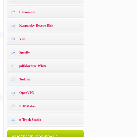
Chromium
17
Kaspersky Rescue Disk
18
Vim
19
Spotify
20
pdfMachine White
21
Todoist
22
OpenVPN
23
PHPMaker
24
n-Track Studio
25