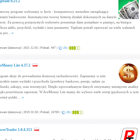
pbam 0.21.2
mocny program wykonany w Javie - komputerowy menedżer zarządzający
ntami bankowymi. Automatyczne tworzy historię działań dokonanych na danym
ncie. Za pomocą przejrzystych wykresów prezentuje dane posiadane w pamięci, na bieżąco
licza saldo, przychód, wydatki i inne parametry. Yapbam potrafi operować na wielu walutach
az prz...
eware (darmowa) | 2021.12.05 | Pobrań: 947 |
(0)
|
eMoney Lite 4.37.2
ogram służy do prowadzenia domowej rachunkowości. Zapiszemy w nim
zystkie nasze wydatki i przychody (przelewy bankowe, pensje, opłaty za
chunki, zakupy, oraz inwestycje). Dzięki wprowadzanym danych otrzymamy miesięczne analizy
ięki przeróżnym raportom. W AceMoney Lite mamy do wyboru wiele wersji językowych w tym
wnież polski....
eware (darmowa) | 2019.10.30 | Pobrań: 24709 |
(8)
|
werTrader 1.0.4.313