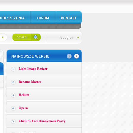
Light Image Resizer
1
Rename Master
2
Helium
3
Opera
4
ChrisPC Free Anonymous Proxy
5