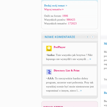
Dodaj swój temat
Więcej tematów
Osób na forum:
1906
Wszystkich postów:
986425
Wszystkich tematów:
172023
Mo
PotPlayer
Mo
~kuśka:
Tnie wszystko jak brzytwa ! Nikt
po
lepszego nie wymyślił i nie wymyśli ...
po
za
pr
Directory List & Print
~AAA:
To rzeczywiście bardzo dobry
Tri
program, szczerze wart polecenia. Przy tak
wysokiej ocenie być może niestosowne jest
wspominać o innym, nieco l...
Bu
Bu
wy