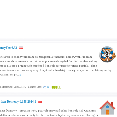
neyFox 6.33
neyFox to solidny program do zarządzania finansami domowymi. Program
zwala na zbilansowanie budżetu oraz planowanie wydatków. Będzie nieocenioną
mocą dla osób pragnących mieć pod kontrolą zawartość swojego portfela - dane
prezentowane w formie czytelnych wykresów bardziej działają na wyobraźnię. Istotną cechą
ogramu jest pr...
al (testowa) | 2023.01.16 | Pobrań: 689 |
(0)
|
dżet Domowy 6.148.2024.1
dżet Domowy - program który pozwoli utrzymać pełną kontrolę nad wszelkimi
datkami - domowymi i nie tylko. Już nie trzeba będzie się zastanawiać dlaczego i