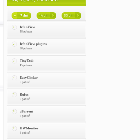
IrfanView
1
38 pobrań
IrfanView plugins
2
38 pobrań
TinyTask
3
15 pobrań
EasyClicker
4
9 pobrań
Rufus
5
9 pobrań
uTorrent
6
8 pobrań
HWMonitor
7
8 pobrań