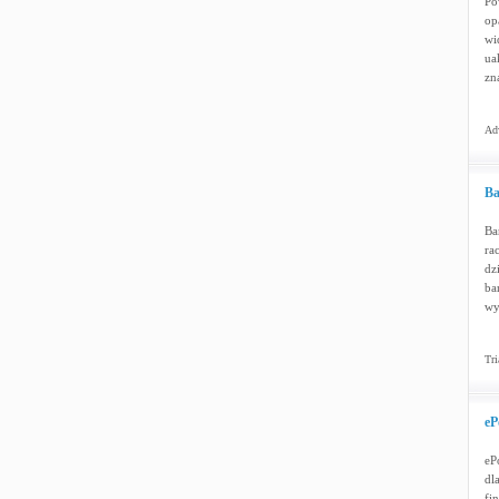
Po
op
wi
ua
zn
Adw
Ba
Ba
ra
dz
ba
wy
Tri
eP
eP
dl
fi