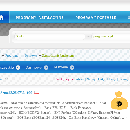
w
programosy.pl
Programy
Domowe
Zarządzanie budżetem
ść:
27
Sortuj wg
Pobrań
|
Nazwy
|
Daty
|
Oceny
|
Licencji
Szmal 3.26.0730.1000
Szmal - program do zarządzania rachunkiem w następujących bankach: - Alior
nk (nowy serwis, BusinessPro), - Bank BPS (E25), - Bank Pocztowy
ocztowy24), - BGK (BGK@24Biznes), - BNP Paribas (GOonline, Pl@net, BusinessPl@net,
ŻOptima), - BOŚ Bank (BOŚBank24, iBOSS24), - Citi Bank Handlowy (Citibank Online), ...