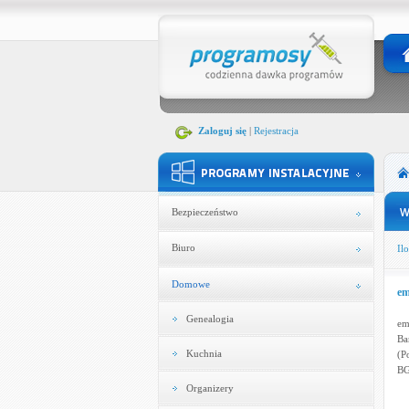
Zaloguj się
|
Rejestracja
Bezpieczeństwo
Biuro
Ilo
Domowe
em
Genealogia
em
Ba
Kuchnia
(P
BG
Organizery