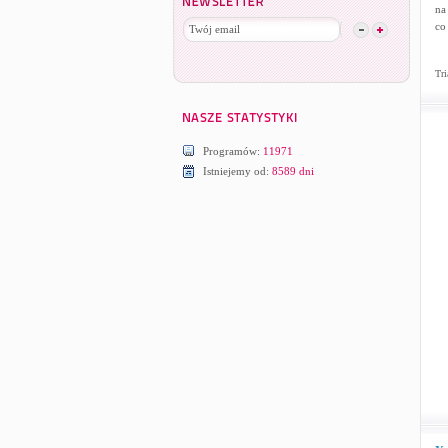
na
co
Tri
Programów:
11971
Istniejemy od:
8589 dni