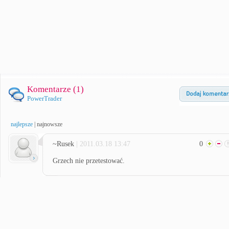
Komentarze (
1
)
PowerTrader
najlepsze
|
najnowsze
~Rusek
| 2011.03.18 13:47
0
Grzech nie przetestować.