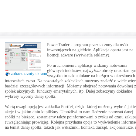
PowerTrader - program przeznaczony dla osób
inwestujących na giełdzie. Aplikacja oparta jest na
licencji adware (wyświetla reklamy).
Po uruchomieniu aplikacji widzimy notowania
głównych indeksów, najwyższe obroty oraz stan ry
zobacz zrzuty ekranu
wszystko to uaktualniane na bieżąco w określonych
interwałach czasu. Na pozostałych zakładkach możemy znaleźć o wiele więce
bardziej szczegółowych informacji. Możemy obejrzeć notowania dowolnej z
spółek akcyjnych, funduszy emerytalnych, itp. Dalej zobaczymy dokładne
wykresy wyceny danej spółki.
Wartą uwagi opcją jest zakładka Portfel, dzięki której możemy wybrać jakie
akcje i w jakim dniu kupiliśmy. Umożliwi to nam śledzenie notowań danej
spółki na bieżąco, zostaniemy także poinformowani o zysku od czasu zakup
(uwzględniając prowizję). Kolejna przydatna opcja to wyświetlenie informac
na temat danej spółki, takich jak wskaźniki, kontakt, zarząd, akcjonariusze, i