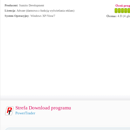
Producent
:
Sumito Development
Oceń pro
Licencja
: Adware (darmowa z funkcją wyświetlania reklam)
System Operacyjny
:
Windows XP/Vista/7
Ocena:
4.8
(
4
gł
Strefa Download programu
PowerTrader