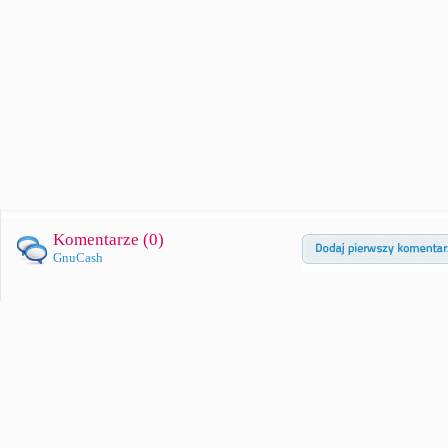
Komentarze (
0
)
GnuCash