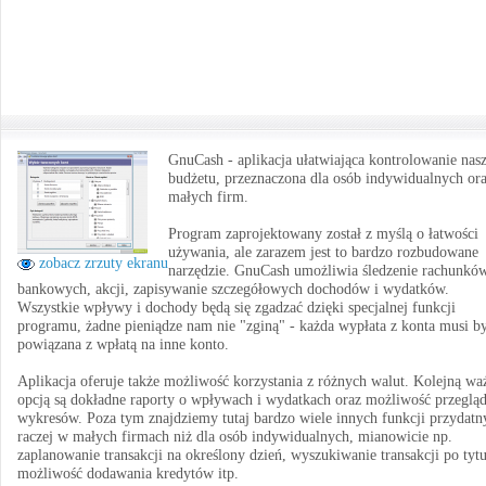
GnuCash - aplikacja ułatwiająca kontrolowanie nas
budżetu, przeznaczona dla osób indywidualnych or
małych firm.
Program zaprojektowany został z myślą o łatwości
używania, ale zarazem jest to bardzo rozbudowane
zobacz zrzuty ekranu
narzędzie. GnuCash umożliwia śledzenie rachunkó
bankowych, akcji, zapisywanie szczegółowych dochodów i wydatków.
Wszystkie wpływy i dochody będą się zgadzać dzięki specjalnej funkcji
programu, żadne pieniądze nam nie "zginą" - każda wypłata z konta musi b
powiązana z wpłatą na inne konto.
Aplikacja oferuje także możliwość korzystania z różnych walut. Kolejną wa
opcją są dokładne raporty o wpływach i wydatkach oraz możliwość przegląd
wykresów. Poza tym znajdziemy tutaj bardzo wiele innych funkcji przydatn
raczej w małych firmach niż dla osób indywidualnych, mianowicie np.
zaplanowanie transakcji na określony dzień, wyszukiwanie transakcji po tytu
możliwość dodawania kredytów itp.