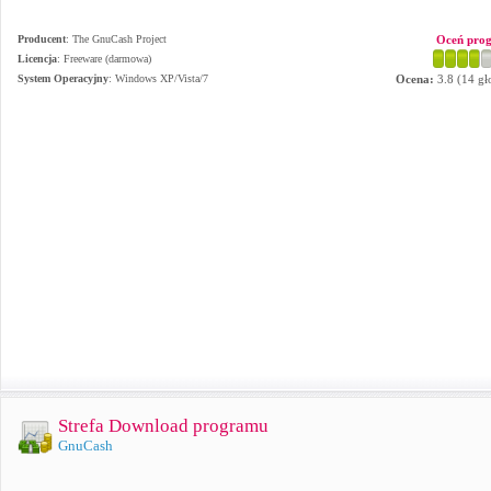
Producent
:
The GnuCash Project
Oceń pro
Licencja
: Freeware (darmowa)
System Operacyjny
:
Windows XP/Vista/7
Ocena:
3.8
(
14
gł
Strefa Download programu
GnuCash