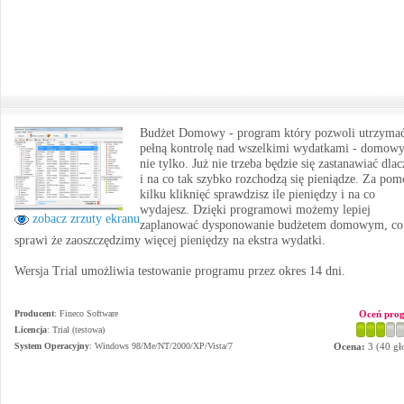
Budżet Domowy - program który pozwoli utrzyma
pełną kontrolę nad wszelkimi wydatkami - domowy
nie tylko. Już nie trzeba będzie się zastanawiać dla
i na co tak szybko rozchodzą się pieniądze. Za pom
kilku kliknięć sprawdzisz ile pieniędzy i na co
wydajesz. Dzięki programowi możemy lepiej
zobacz zrzuty ekranu
zaplanować dysponowanie budżetem domowym, co
sprawi że zaoszczędzimy więcej pieniędzy na ekstra wydatki.
Wersja Trial umożliwia testowanie programu przez okres 14 dni.
Producent
:
Fineco Software
Oceń pro
Licencja
: Trial (testowa)
System Operacyjny
:
Windows 98/Me/NT/2000/XP/Vista/7
Ocena:
3
(
40
gł