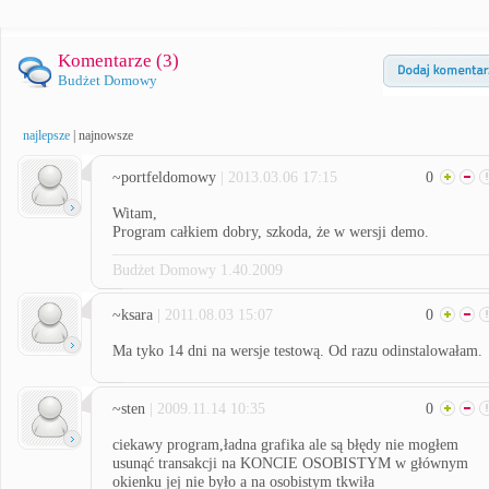
Komentarze (
3
)
Budżet Domowy
najlepsze
|
najnowsze
~portfeldomowy
| 2013.03.06 17:15
0
Witam,
Program całkiem dobry, szkoda, że w wersji demo.
Budżet Domowy 1.40.2009
~ksara
| 2011.08.03 15:07
0
Ma tyko 14 dni na wersje testową. Od razu odinstalowałam.
~sten
| 2009.11.14 10:35
0
ciekawy program,ładna grafika ale są błędy nie mogłem
usunąć transakcji na KONCIE OSOBISTYM w głównym
okienku jej nie było a na osobistym tkwiła