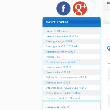
Il
Copre v2.10.0 win
Coventor semulator3d v11.2
Crosslight apsys v2024
Crosslight pics3d v2024 x64
Datamine.discover v2024
Deform 14.0
Dental wings dwos v2021
n
Deswik nova v2026.3
Deswik suite v2026.1
Dgb earth sciences opendtect v7.0.8
Dhi mike zero v2025
Dhi-wasy feflow 2026 v11.0.4.24147
Digsilent powerfactory v2025
Dnv safeti phast v9.1.0 win64
Dodaj swój temat