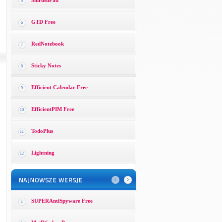
ShirusuPad
5
GTD Free
6
RedNotebook
7
Sticky Notes
8
Efficient Calendar Free
9
EfficientPIM Free
10
TodoPlus
11
Lightning
12
SUPERAntiSpyware Free
1