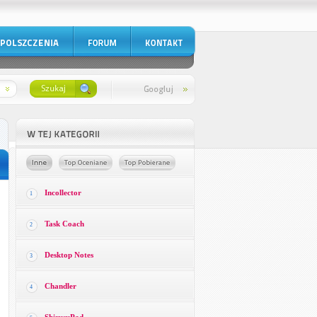
Incollector
1
Task Coach
2
Desktop Notes
3
Chandler
4