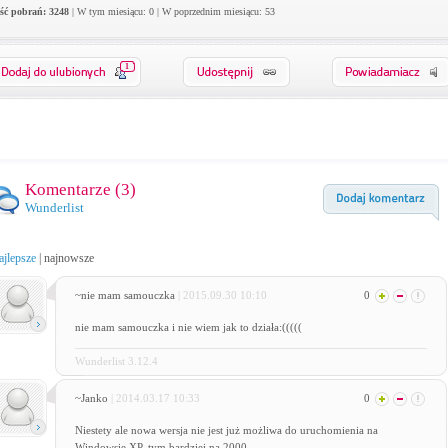
ość pobrań: 3248
| W tym miesiącu: 0 | W poprzednim miesiącu: 53
1
Komentarze (
3
)
Wunderlist
ajlepsze
|
najnowsze
~nie mam samouczka
| 2015.09.30 10:10
0
nie mam samouczka i nie wiem jak to działa:(((((
Wunderlist 3.12.4
~Janko
| 2014.03.17 10:33
0
Niestety ale nowa wersja nie jest już możliwa do uruchomienia na
Windowsie XP, tym bardziej na 2000