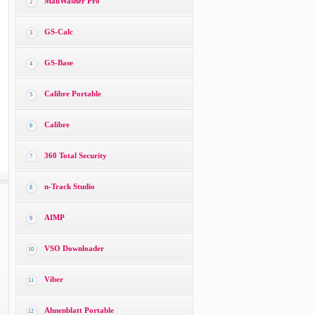
MailWasher Pro
2
GS-Calc
3
GS-Base
4
Calibre Portable
5
Calibre
6
360 Total Security
7
n-Track Studio
8
AIMP
9
VSO Downloader
10
Viber
11
Ahnenblatt Portable
12