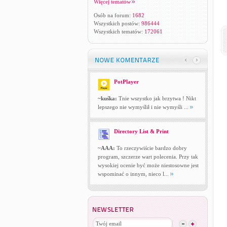
Więcej tematów
Osób na forum:
1682
Wszystkich postów:
986444
Wszystkich tematów:
172061
PotPlayer
~kuśka:
Tnie wszystko jak brzytwa ! Nikt
lepszego nie wymyślił i nie wymyśli ...
Directory List & Print
~AAA:
To rzeczywiście bardzo dobry
program, szczerze wart polecenia. Przy tak
wysokiej ocenie być może niestosowne jest
wspominać o innym, nieco l...