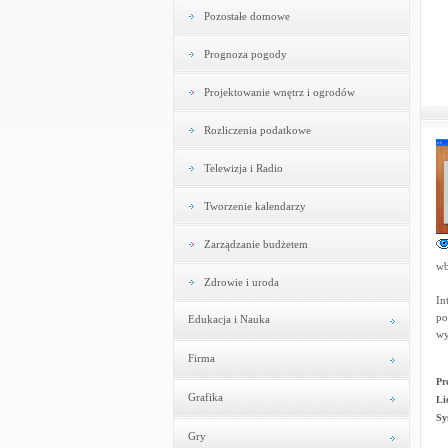
Pozostałe domowe
Prognoza pogody
Projektowanie wnętrz i ogrodów
Rozliczenia podatkowe
Telewizja i Radio
Tworzenie kalendarzy
Zarządzanie budżetem
wb
Zdrowie i uroda
In
po
Edukacja i Nauka
wy
Firma
Pr
Grafika
Li
Sy
Gry