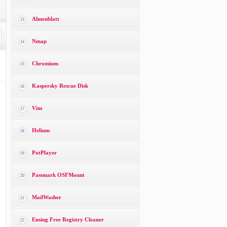
Ahnenblatt
13
Nmap
14
Chromium
15
Kaspersky Rescue Disk
16
Vim
17
Helium
18
PotPlayer
19
Passmark OSFMount
20
MailWasher
21
Eusing Free Registry Cleaner
22