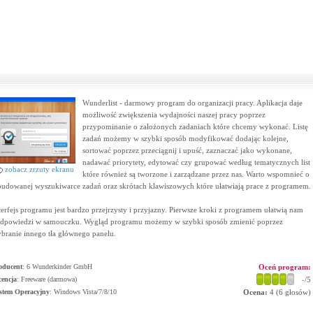
Wunderlist - darmowy program do organizacji pracy. Aplikacja daje
możliwość zwiększenia wydajności naszej pracy poprzez
przypominanie o założonych zadaniach które chcemy wykonać. Listę
zadań możemy w szybki sposób modyfikować dodając kolejne,
sortować poprzez przeciągnij i upuść, zaznaczać jako wykonane,
nadawać priorytety, edytować czy grupować według tematycznych list
zobacz zrzuty ekranu
które również są tworzone i zarządzane przez nas. Warto wspomnieć o
udowanej wyszukiwarce zadań oraz skrótach klawiszowych które ułatwiają prace z programem.
terfejs programu jest bardzo przejrzysty i przyjazny. Pierwsze kroki z programem ułatwią nam
dpowiedzi w samouczku. Wygląd programu możemy w szybki sposób zmienić poprzez
branie innego tła głównego panelu.
oducent
:
6 Wunderkinder GmbH
Oceń program:
cencja
: Freeware (darmowa)
-
/5
stem Operacyjny
:
Windows Vista/7/8/10
Ocena:
4
(
6
głosów)