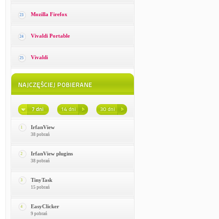
Mozilla Firefox
23
Vivaldi Portable
24
Vivaldi
25
IrfanView
1
38 pobrań
IrfanView plugins
2
38 pobrań
TinyTask
3
15 pobrań
EasyClicker
4
9 pobrań