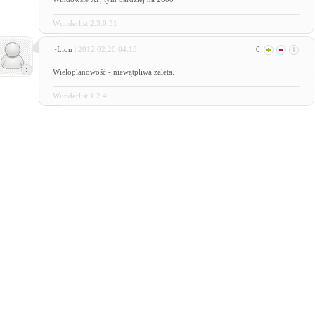
Wunderlist 2.3.0.31
~Lion
| 2012.02.20 04:13
0
Wieloplanowość - niewątpliwa zaleta.
Wunderlist 1.2.4