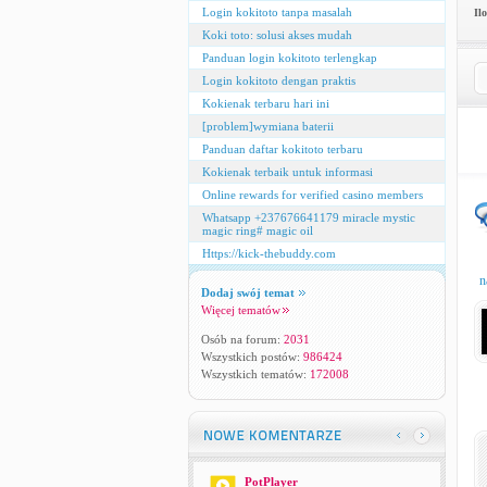
Login kokitoto tanpa masalah
Il
Koki toto: solusi akses mudah
Panduan login kokitoto terlengkap
Login kokitoto dengan praktis
Kokienak terbaru hari ini
[problem]wymiana baterii
Panduan daftar kokitoto terbaru
Kokienak terbaik untuk informasi
Online rewards for verified casino members
Whatsapp +237676641179 miracle mystic
magic ring# magic oil
Https://kick-thebuddy.com
n
Dodaj swój temat
Więcej tematów
Osób na forum:
2031
Wszystkich postów:
986424
Wszystkich tematów:
172008
PotPlayer