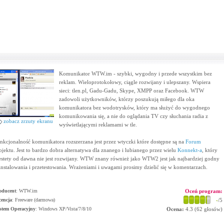
Komunikator WTW.im - szybki, wygodny i przede wszystkim bez
reklam. Wieloprotokołowy, ciągle rozwijany i ulepszany. Wspiera
sieci: tlen.pl, Gadu-Gadu, Skype, XMPP oraz Facebook. WTW
zadowoli użytkowników, którzy poszukują miłego dla oka
komunikatora bez wodotrysków, który ma służyć do wygodnego
komunikowania się, a nie do oglądania TV czy słuchania radia z
zobacz zrzuty ekranu
wyświetlającymi reklamami w tle.
nkcjonalność komunikatora rozszerzana jest przez wtyczki które dostępne są na
Forum
ojektu. Jest to bardzo dobra alternatywa dla znanego i lubianego przez wielu
Konnekt-a
, który
estety od dawna nie jest rozwijany. WTW znany również jako WTW2 jest jak najbardziej godny
instalowania i przetestowania. Wrażeniami i uwagami prosimy dzielić się w komentarzach.
oducent
:
WTW.im
Oceń program:
cencja
: Freeware (darmowa)
-
/5
stem Operacyjny
:
Windows XP/Vista/7/8/10
Ocena:
4.3
(
62
głosów)