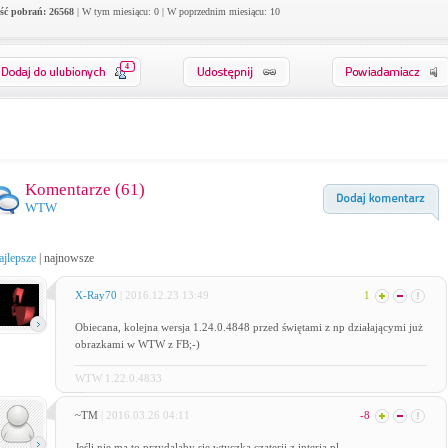
ość pobrań: 26568
| W tym miesiącu: 0 | W poprzednim miesiącu: 10
4
Komentarze (
61
)
WTW
ajlepsze
|
najnowsze
X-Ray70
| 2016.12.23 13:49
1
Obiecana, kolejna wersja 1.24.0.4848 przed świętami z np działającymi już
obrazkami w WTW z FB;-)
WTW 1.22.0.4833
~TM
| 2016.03.26 04:11
-8
Jeśli nie ma to przydalaby się wtyczka czaterii z interia.pl