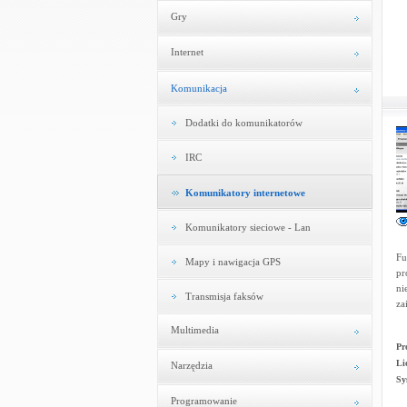
Gry
Internet
Komunikacja
Dodatki do komunikatorów
IRC
Komunikatory internetowe
Komunikatory sieciowe - Lan
Fu
Mapy i nawigacja GPS
pr
ni
Transmisja faksów
za
Multimedia
Pr
Li
Narzędzia
Sy
Programowanie