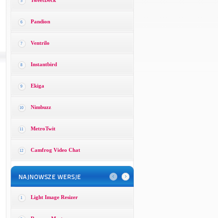
TweetDeck
5
Pandion
6
Ventrilo
7
Instantbird
8
Ekiga
9
Nimbuzz
10
MetroTwit
11
Camfrog Video Chat
12
Light Image Resizer
1