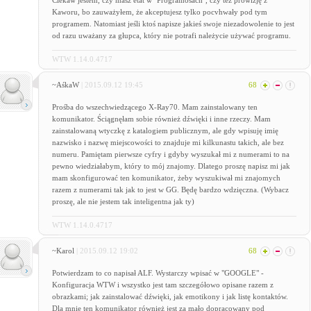
Ciekaw jestem, czy masz etat w "Programosach", czy też prowizję z
Kaworu, bo zauważyłem, że akceptujesz tylko pocvhwały pod tym
programem. Natomiast jeśli ktoś napisze jakieś swoje niezadowolenie to jest
od razu uważany za głupca, który nie potrafi należycie używać programu.
WTW 1.14.0.4717
~AśkaW
| 2015.09.12 19:45
68
Prośba do wszechwiedzącego X-Ray70. Mam zainstalowany ten
komunikator. Ściągnęłam sobie również dźwięki i inne rzeczy. Mam
zainstalowaną wtyczkę z katalogiem publicznym, ale gdy wpisuję imię
nazwisko i nazwę miejscowości to znajduje mi kilkunastu takich, ale bez
numeru. Pamiętam pierwsze cyfry i gdyby wyszukał mi z numerami to na
pewno wiedziałabym, który to mój znajomy. Dlatego proszę napisz mi jak
mam skonfigurować ten komunikator, żeby wyszukiwał mi znajomych
razem z numerami tak jak to jest w GG. Będę bardzo wdzięczna. (Wybacz
proszę, ale nie jestem tak inteligentna jak ty)
WTW 1.14.0.4717
~Karol
| 2015.09.12 19:02
68
Potwierdzam to co napisał ALF. Wystarczy wpisać w "GOOGLE" -
Konfiguracja WTW i wszystko jest tam szczegółowo opisane razem z
obrazkami; jak zainstalować dźwięki, jak emotikony i jak listę kontaktów.
Dla mnie ten komunikator również jest za mało dopracowany pod