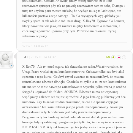
pseudonimami. Czasami w swojej pracy muszę udawać, że z kimś
rozmawiam (pisząc) gdy tak na prawdę rozmawiam sam ze sobą. Dlatego i
tutaj też użyłem paru swoich nicków, bo wydaje mi się to ładniejsze, niż
kilkanaście postów z tego samego . To dla czytających wyglądałoby jak
zwykły spam. A tak właśnie robi nasz drogi X-Ray70. Typowe dla Lamera,
który nawet nie wie jaka jest różnica między hardwarem a softwarem, a
chce kogoś pouczać i poniża przy tym. Pozdrawiam również i życzę
sukcesów w pracy.
WTW 1.14.0.4717
~Alf
| 2015.09.14 14:32
68
X-Ray70 - Ale ty jesteś mądry, jak skrzynka po radiu.Widać wyraźnie, że
Urząd Pracy wysłał cię na kurs komputerowy. Ciekawe tylko czy był jakiś
egzamin z tego kursu. Gdybyś czytał uważnie to zrozumiałbyś, że miałem
zainstalowane również dźwięki. Chodziło mi tylko o to, że ten komunikator
nie ma ich w sobie nawet po zainstalowaniu wtyczki, tylko trzeba je osobno
ściągać i kopiować do folderu SOUNDS. Również mimo obiecywanej
współpracy z tlenem też się nie sprawdził. A jego katalog publiczny jest bez
numerów. Czy to aż tak trudno zrozumieć, że coś nie spełnia czyjegoś
oczekiwania? Ten komunikator jest po prostu niedopracowany. Nawet po
doinstalowaniu tych dodatków jest dalej jeszcze niedopracowany.
Przypomina tylko bardziej Gadu-Gadu, ale nawet do GG jeszcze dużo mu
brakuje.Jedyną zaletą tego programu jest tylko to, że nie wyświetla reklam.
NIC POZA TYM. A ty reklamujesz go tak jakby ktoś ci za to płacił i jeszcze
przechwalasz się długoletnią praktyką w jego używaniu. Prawda jest taka,