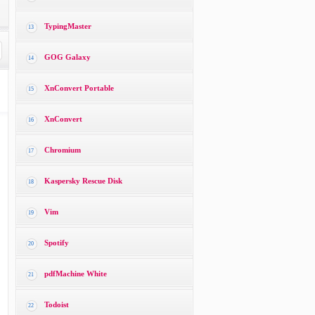
TypingMaster
13
GOG Galaxy
14
XnConvert Portable
15
XnConvert
16
Chromium
17
Kaspersky Rescue Disk
18
Vim
19
Spotify
20
pdfMachine White
21
Todoist
22