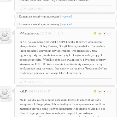
WTW 1.20.0.4800
| Komentarz został wyminusowany |
wyświetl
| Komentarz został wyminusowany |
wyświetl
~Wielonikowiec
| 2015.09.14 16:13
88
Ja Alf, AśkaW,Karol,Obywatel z 3RP,Chochlik Blogowy, oraz jeszcze
niewymienieni : Dobry Duszek, Obcy8,Tabaza,Smerfetka i Damokles -
Przypominamy wszystkim użytkownikom "Programosów", żeby
ograniczyli się do pisania komentarzy tylko i wyłącznie dotyczących
pobieranego softu. Wszelkie pozostałe uwagi, spory i dyskusje prosimy
kierować na FORUM. Wasze kłótnie i poniżanie się nawzajem niczego
konkretnego tutaj nie wnosi. (Aż dziwne, że redakcja "Programosów" na
coś takiego pozwala i nie kasuje takich komentarzy).
WTW 1.14.0.4717
~ALF
| 2015.09.14 14:47
68
MaTi- Gdyby zależało mi na oszukaniu kogoś, to zmieniłbym sobie
komputer z którego piszę, lub zmieniłbym dla niepoznania adres IP. W
miejscu z którego piszę jest tych komputerów dokładnie 6. Ale nie o to
chodzi. Ja po prostu piszę na różnych blogach i pod różnymi