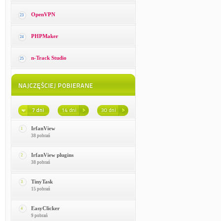
OpenVPN
23
PHPMaker
24
n-Track Studio
25
IrfanView
1
38 pobrań
IrfanView plugins
2
38 pobrań
TinyTask
3
15 pobrań
EasyClicker
4
9 pobrań