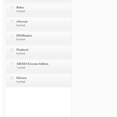
Rufus
5
9 pobrań
uTorrent
6
8 pobrań
HWMonitor
7
8 pobrań
Flashtool
8
8 pobrań
AIDA64 Extreme Edition
9
7 pobrań
H2testw
10
6 pobrań