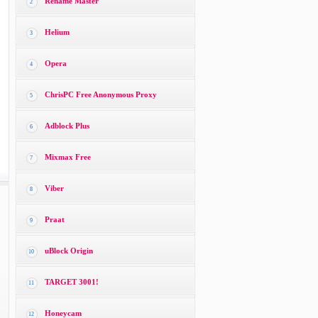
Rename Master
2
Helium
3
Opera
4
ChrisPC Free Anonymous Proxy
5
Adblock Plus
6
Mixmax Free
7
Viber
8
Praat
9
uBlock Origin
10
TARGET 3001!
11
Honeycam
12