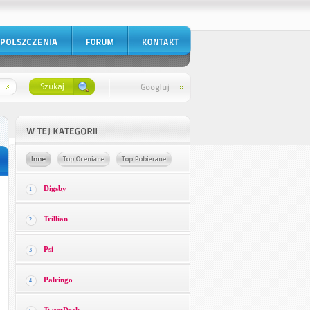
Digsby
1
Trillian
2
Psi
3
Palringo
4