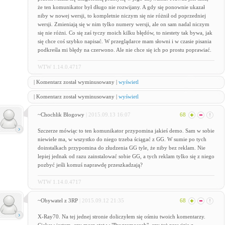
że ten komunikator był długo nie rozwijany. A gdy się ponownie ukazał
niby w nowej wersji, to kompletnie niczym się nie różnił od poprzedniej
wersji. Zmieniają się w nim tylko numery wersji, ale on sam nadal niczym
się nie różni. Co się zaś tyczy moich kilku błędów, to niestety tak bywa, jak
się chce coś szybko napisać. W przeglądarce mam słowni i w czasie pisania
podkreśla mi błędy na czerwono. Ale nie chce się ich po prostu poprawiać.
WTW 1.14.0.4717
| Komentarz został wyminusowany |
wyświetl
| Komentarz został wyminusowany |
wyświetl
~Chochlik Blogowy
| 2015.09.13 16:07
68
Szczerze mówiąc to ten komunikator przypomina jakieś demo. Sam w sobie
niewiele ma, w wszystko do niego trzeba ściągać z GG. W sumie po tych
doinstalkach przypomina do złudzenia GG tyle, że niby bez reklam. Nie
lepiej jednak od razu zainstalować sobie GG, a tych reklam tylko się z niego
pozbyć jeśli komuś naprawdę przeszkadzają?
WTW 1.14.0.4717
~Obywatel z 3RP
| 2015.09.12 21:35
68
X-Ray70. Na tej jednej stronie doliczyłem się ośmiu twoich komentarzy.