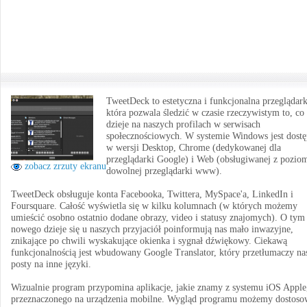
TweetDeck to estetyczna i funkcjonalna przeglądark
która pozwala śledzić w czasie rzeczywistym to, co 
dzieje na naszych profilach w serwisach
społecznościowych. W systemie Windows jest dost
w wersji Desktop, Chrome (dedykowanej dla
przeglądarki Google) i Web (obsługiwanej z pozio
zobacz zrzuty ekranu
dowolnej przeglądarki www).
TweetDeck obsługuje konta Facebooka, Twittera, MySpace'a, LinkedIn i
Foursquare. Całość wyświetla się w kilku kolumnach (w których możemy
umieścić osobno ostatnio dodane obrazy, video i statusy znajomych). O tym
nowego dzieje się u naszych przyjaciół poinformują nas mało inwazyjne,
znikające po chwili wyskakujące okienka i sygnał dźwiękowy. Ciekawą
funkcjonalnością jest wbudowany Google Translator, który przetłumaczy na
posty na inne języki.
Wizualnie program przypomina aplikacje, jakie znamy z systemu iOS Apple
przeznaczonego na urządzenia mobilne. Wygląd programu możemy dostoso