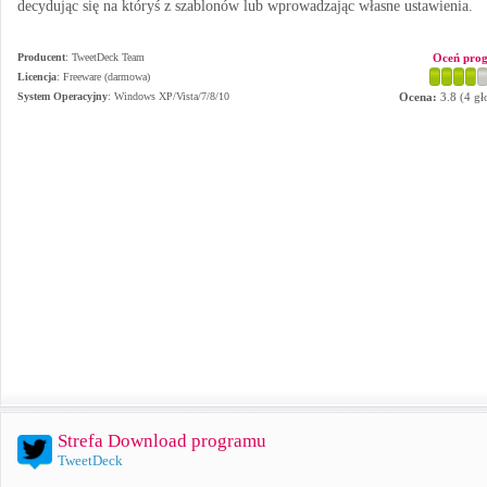
decydując się na któryś z szablonów lub wprowadzając własne ustawienia.
Producent
:
TweetDeck Team
Oceń pro
Licencja
: Freeware (darmowa)
System Operacyjny
:
Windows XP/Vista/7/8/10
Ocena:
3.8
(
4
gł
Strefa Download programu
TweetDeck