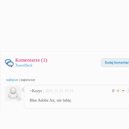
Komentarze (
1
)
TweetDeck
najlepsze
|
najnowsze
~Kozyr
| 2011.11.23 19:21
0
Blee Adobe Air, nie lubię.