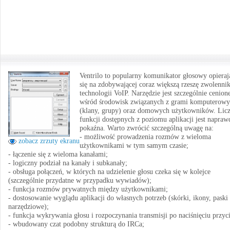
Ventrilo to popularny komunikator głosowy opieraj
się na zdobywającej coraz większą rzeszę zwolenn
technologii VoIP. Narzędzie jest szczególnie cenion
wśród środowisk związanych z grami komputerow
(klany, grupy) oraz domowych użytkowników. Lic
funkcji dostępnych z poziomu aplikacji jest napraw
pokaźna. Warto zwrócić szczególną uwagę na:
- możliwość prowadzenia rozmów z wieloma
zobacz zrzuty ekranu
użytkownikami w tym samym czasie;
- łączenie się z wieloma kanałami;
- logiczny podział na kanały i subkanały;
- obsługa połączeń, w których na udzielenie głosu czeka się w kolejce
(szczególnie przydatne w przypadku wywiadów);
- funkcja rozmów prywatnych między użytkownikami;
- dostosowanie wyglądu aplikacji do własnych potrzeb (skórki, ikony, paski
narzędziowe);
- funkcja wykrywania głosu i rozpoczynania transmisji po naciśnięciu przyc
- wbudowany czat podobny strukturą do IRCa;