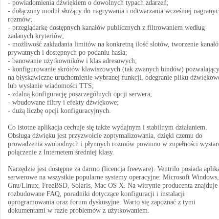
- powiadomienia dźwiękiem o dowolnych typach zdarzeń;
- dołączony moduł służący do nagrywania i odtwarzania wcześniej nagranyc
rozmów;
- przeglądarkę dostępnych kanałów publicznych z filtrowaniem według
zadanych kryteriów;
- możliwość zakładania limitów na konkretną ilość slotów, tworzenie kanał
prywatnych i dostępnych po podaniu hasła;
- banowanie użytkowników i klas adresowych;
- konfigurowanie skrótów klawiszowych (tak zwanych bindów) pozwalając
na błyskawiczne uruchomienie wybranej funkcji, odegranie pliku dźwiękow
lub wysłanie wiadomości TTS;
- zdalną konfigurację poszczególnych opcji serwera;
- wbudowane filtry i efekty dźwiękowe;
- dużą liczbę opcji konfiguracyjnych.
Co istotne aplikacja cechuje się także wydajnym i stabilnym działaniem.
Obsługa dźwięku jest przyzwoicie zoptymalizowania, dzięki czemu do
prowadzenia swobodnych i płynnych rozmów powinno w zupełności wystar
połączenie z Internetem średniej klasy.
Narzędzie jest dostępne za darmo (licencja freeware). Ventrilo posiada aplik
serwerowe na wszystkie popularne systemy operacyjne: Microsoft Windows,
Gnu/Linux, FreeBSD, Solaris, Mac OS X. Na witrynie producenta znajduje 
rozbudowane FAQ, poradniki dotyczące konfiguracji i instalacji
oprogramowania oraz forum dyskusyjne. Warto się zapoznać z tymi
dokumentami w razie problemów z użytkowaniem.