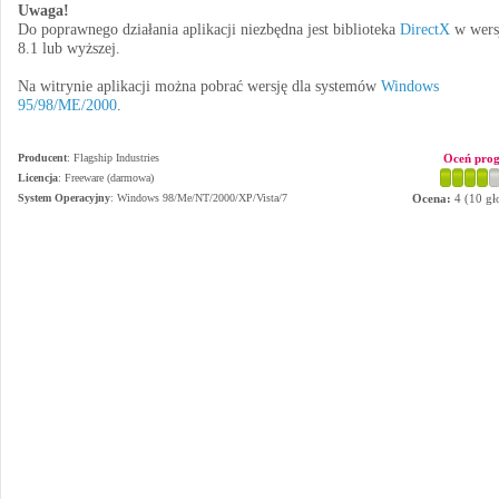
Uwaga!
Do poprawnego działania aplikacji niezbędna jest biblioteka
DirectX
w wers
8.1 lub wyższej.
Na witrynie aplikacji można pobrać wersję dla systemów
Windows
95/98/ME/2000
.
Producent
:
Flagship Industries
Oceń pro
Licencja
: Freeware (darmowa)
System Operacyjny
:
Windows 98/Me/NT/2000/XP/Vista/7
Ocena:
4
(
10
gł