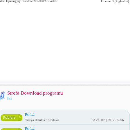
stem Operacyjny
:
Windows 98/2000/XP/Vista/7
Ocena:
3
(
4
głosów)
Strefa Download programu
Psi
Psi 1.2
Wersja stabilna 32-bitowa
58.24 MB | 2017-09-06
Psi 1.2