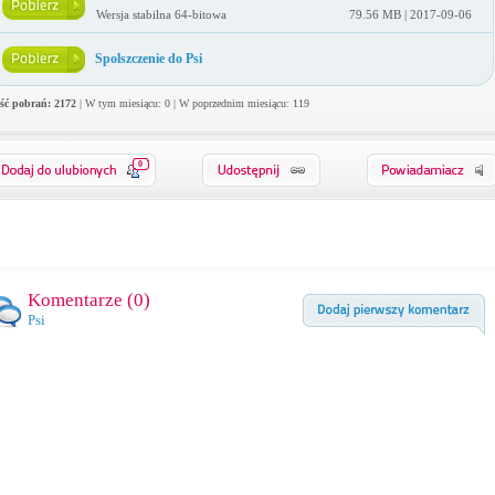
Wersja stabilna 64-bitowa
79.56 MB | 2017-09-06
Spolszczenie do Psi
ość pobrań: 2172
| W tym miesiącu: 0 | W poprzednim miesiącu: 119
0
Komentarze (
0
)
Psi