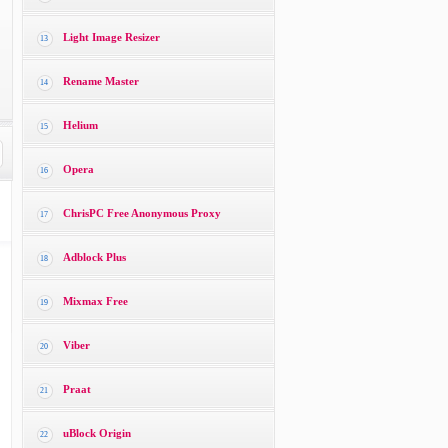
Light Image Resizer
13
Rename Master
14
Helium
15
Opera
16
ChrisPC Free Anonymous Proxy
17
Adblock Plus
18
Mixmax Free
19
Viber
20
Praat
21
uBlock Origin
22