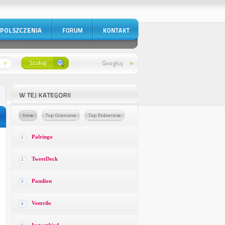
Palringo
1
TweetDeck
2
Pandion
3
Ventrilo
4