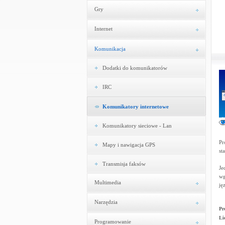
Gry
Internet
Komunikacja
Dodatki do komunikatorów
IRC
Komunikatory internetowe
Komunikatory sieciowe - Lan
Pr
Mapy i nawigacja GPS
st
Transmisja faksów
Je
wg
Multimedia
ję
Narzędzia
Pr
Li
Programowanie