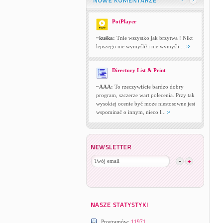
PotPlayer
~kuśka:
Tnie wszystko jak brzytwa ! Nikt
lepszego nie wymyślił i nie wymyśli ...
Directory List & Print
~AAA:
To rzeczywiście bardzo dobry
program, szczerze wart polecenia. Przy tak
wysokiej ocenie być może niestosowne jest
wspominać o innym, nieco l...
Programów:
11971