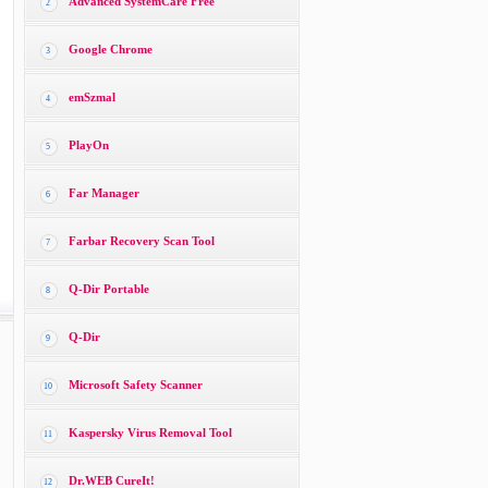
Advanced SystemCare Free
2
Google Chrome
3
emSzmal
4
PlayOn
5
Far Manager
6
Farbar Recovery Scan Tool
7
Q-Dir Portable
8
Q-Dir
9
Microsoft Safety Scanner
10
Kaspersky Virus Removal Tool
11
Dr.WEB CureIt!
12