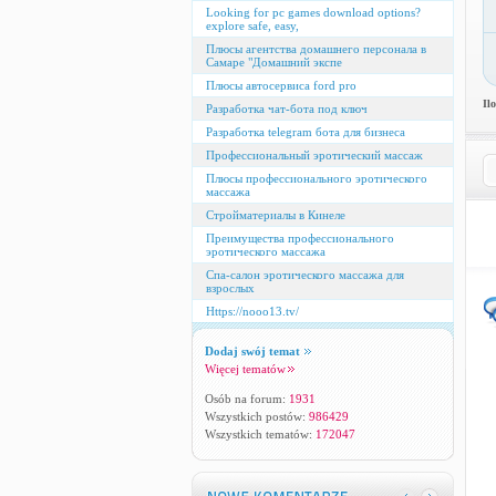
Looking for pc games download options?
explore safe, easy,
Плюсы агентства домашнего персонала в
Самаре "Домашний экспе
Плюсы автосервиса ford pro
Il
Разработка чат-бота под ключ
Разработка telegram бота для бизнеса
Профессиональный эротический массаж
Плюсы профессионального эротического
массажа
Стройматериалы в Кинеле
Преимущества профессионального
эротического массажа
Спа-салон эротического массажа для
взрослых
Https://nooo13.tv/
Dodaj swój temat
Więcej tematów
Osób na forum:
1931
Wszystkich postów:
986429
Wszystkich tematów:
172047