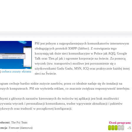
PSI jest jednym z najpopularniejszych komunikatorów internetowym
obsługujących protokół XMPP (Jabber). Z rozwiązania tego
korzystają tak duże sieci komunikacyjne w Polsce jak AQQ, Google
Talk oraz Tlen.pl jak i ogromne korporacje na świecie. Za pomocą
wtyczek (tzw. transportów) możliwe jest porozumienie się z
użytkownikami Gadu Gadu, MSN, ICQ oraz praktycznie każdej innej
zobacz zrzuty ekranu
sieci na Świecie.
ogram cechuje bardzo niskie zużycie zasobów, przez co idealnie nadaje się do instalacji na
arszych komputerach. PSI nie wyświetla reklam, co znacznie zwiększa responsywność interfejsu.
dnymi z głównych zarzutów kierowanych do twórców tej aplikacji jest brak możliwości
rywania wtyczek i personalizacji komunikatora, trudne wgrywanie aktualizacji i pakietów
zykowych oraz trudność w początkowej konfiguracji.
oducent
:
The Psi Team
Oceń program:
cencja
: Freeware (darmowa)
-
/5