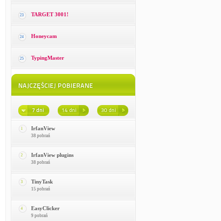
TARGET 3001!
23
Honeycam
24
TypingMaster
25
IrfanView
1
38 pobrań
IrfanView plugins
2
38 pobrań
TinyTask
3
15 pobrań
EasyClicker
4
9 pobrań