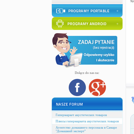
Sy
Dołącz do nas na:
Гипермаркет акустических товаров
Плюсы гипермаркета акустических товаров
Агентство домашнего персонала в Самаре
"Домашний эксперт"