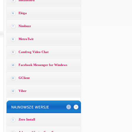
Instantbird
5
Ekiga
6
Nimbuzz
7
MetroTwit
8
Camfrog Video Chat
9
Facebook Messenger for Windows
10
GClient
11
Viber
12
Zero Install
1